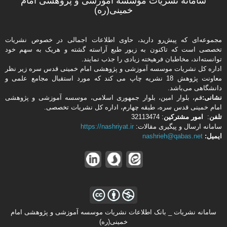
سامانه نشریات مؤسسه آموزشی و پژوهشی امام
خمینی(ره)
مجموعه‌ای که پیش‌رو دارید،‌ حاوی اطلاعات اجمالی در خصوص نشریات
تخصصی است که تاکنون به زیور طبع آراسته گشته و هریک به سهم خود
توانسته‌اند، مخاطبان فرهیخته‌ زیادی را جذب نمایند.
اداره كل نشریات موسسه آموزشی و پژوهشی امام خمینی قدس سره زیر نظر
معاونت پژوهش 18 نشریه چاپ می کند که مورد استقبال مجامع علمی و
دانشگاهی می‌باشد.
نشانی:
قم، بلوار امین، بلوار جمهوری اسلامی، موسسه آموزشی و پژوهشی
امام خمینی قدس سره، طبقه چهارم، اداره كل نشریات تخصصی.
تلفن
:
امور مشتركین
: 32113474
سامانه ارسال و پیگیری مقالات:
https://nashriyat.ir
ایمیل:
nashrieh@qabas.net
سامانه نشریات _ بانک اطلاعات نشریات موسسه آموزشی و پژوهشی امام
خمینی(ره)