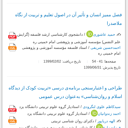
فصل ممیز انسان و تأثیر آن در اصول تعلیم و تربیت از نگاه
ملاصدرا
✍️
حمید عاشوری
/ دانشجوی کارشناسی ارشد فلسفه (گرایش
علم النفس) مؤسسه آموزشی و پژوهشی امام خمینی ره
احمدحسین شریفی
/ استاد فلسفه مؤسسه آموزشی و پژوهشی
امام خمینی ره
صفحه‌ها:
41
54
تاریخ دریافت: 1399/02/02
-
تاریخ پذیرش: 1399/06/31
طراحی و اعتبارسنجی برنامه‌ی درسی «تربیت کودک از دیدگاه
اسلام و روان‌شناسی» به‌عنوان درس عمومی
سیدکاظم علوی لنگرودی
/ استادیار گروه علوم تربیتی دانشگاه یزد
احمد زندوانیان
/ استادیار گروه علوم تربیتی دانشگاه یزد
✍️
الهه دریاپور
/ دکترای روان شناسی تربیتی
فرزانه زارع
/ کارشناس ارشد برنامه ریزی درسی دانشگاه یزد