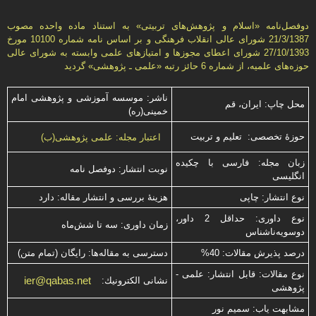
دوفصل‌نامه «اسلام و پژوهش‌های تربيتی» به استناد ماده واحده مصوب
21/3/1387 شورای عالی انقلاب فرهنگی و بر اساس نامه شماره 10100 مورخ
27/10/1393 شورای اعطای مجوزها و امتيازهای علمی وابسته به شورای عالی
حوزه‌های علميه، از شماره 6 حائز رتبه «علمی ـ پژوهشی» گرديد
ناشر: موسسه آموزشی و پژوهشی امام
محل چاپ: ایران، قم
خمینی(ره)
حوزۀ تخصصی: تعلیم و تربیت
اعتبار مجله: علمی پژوهشی(ب)
زبان مجله: فارسی با چكیده
نوبت انتشار: دوفصل نامه
انگلیسی
نوع انتشار: چاپی
هزینۀ بررسی و انتشار مقاله: دارد
نوع داوری: حداقل 2 داور،
زمان داوری: سه تا شش‌ماه
دوسویه‌ناشناس
درصد پذیرش مقالات: 40%
دسترسی به مقاله‌ها: رایگان (تمام متن)
نوع مقالات: قابل انتشار: علمی -
ier@qabas.net
نشانی الكترونیك:
پژوهشی
مشابهت ياب: سميم نور