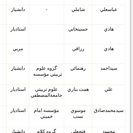
عباسعلي
شاملي
-
دانشيار
هادي
حسينخاني
استاديار
هادي
رزاقي
مربي
سيداحمد
رهنمائي
گروه علوم
دانشيار
تربيتي مؤسسه
علي
همت بناري
علوم تربيتي
استاديار
جامعةالمصطفي
سيدمحمدصادق
موسوي
مؤسسه امام
استاديار
نسب
خميني
محمود
فتحعلي
گروه كلام
دانشيار