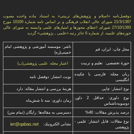
دوفصل‌نامه «اسلام و پژوهش‌های تربيتی» به استناد ماده واحده مصوب
21/3/1387 شورای عالی انقلاب فرهنگی و بر اساس نامه شماره 10100 مورخ
27/10/1393 شورای اعطای مجوزها و امتيازهای علمی وابسته به شورای عالی
حوزه‌های علميه، از شماره 6 حائز رتبه «علمی ـ پژوهشی» گرديد
ناشر: موسسه آموزشی و پژوهشی امام
محل چاپ: ایران، قم
خمینی(ره)
حوزۀ تخصصی: تعلیم و تربیت
اعتبار مجله: علمی پژوهشی(ب)
زبان مجله: فارسی با چكیده
نوبت انتشار: دوفصل نامه
انگلیسی
نوع انتشار: چاپی
هزینۀ بررسی و انتشار مقاله: دارد
نوع داوری: حداقل 2 داور،
زمان داوری: سه تا شش‌ماه
دوسویه‌ناشناس
درصد پذیرش مقالات: 40%
دسترسی به مقاله‌ها: رایگان (تمام متن)
نوع مقالات: قابل انتشار: علمی -
ier@qabas.net
نشانی الكترونیك:
پژوهشی