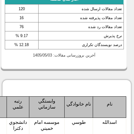
تعداد مقالات ارسال شده
120
تعداد مقالات پذیرفته شده
16
تعداد مقالات رد شده
76
نرخ پذیرش
9.17 %
درصد نویسندگان تکراری
12.18 %
آخرین بروزرسانی مقالات: 1405/05/03
وابستگي
رتبه
نام
نام خانوادگي
سازماني
علمي
اسدالله
طوسي
موسسه امام
دانشجوي
خميني
دكترا