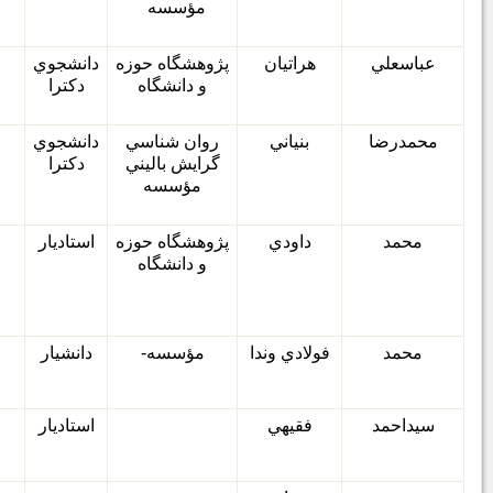
مؤسسه
عباسعلي
هراتيان
پژوهشگاه حوزه
دانشجوي
و دانشگاه
دكترا
محمدرضا
بنياني
روان شناسي
دانشجوي
گرايش باليني
دكترا
مؤسسه
محمد
داودي
پژوهشگاه حوزه
استاديار
و دانشگاه
محمد
فولادي وندا
مؤسسه
-
دانشيار
سيداحمد
فقيهي
استاديار