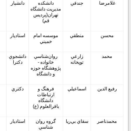
غلامرضا
جندقي
دانشكده
دانشيار
مديريت دانشگاه
تهران
(
پرديس
قم
)
محسن
منطقي
موسسه امام
استاديار
خميني
محمد
زارعي
روان
شناسي
دانشجوي
توپخانه
خانواده
-
دكترا
پژوهشگاه حوزه
و دانشگاه
رفيع الدين
اسماعيلي
فرهنگ و
دكتري
ارتباطات
دانشگاه
باقرالعلوم
(
ع
)
محمدناصر
سقاي بي
ريا
گروه روان
استاديار
شناسي