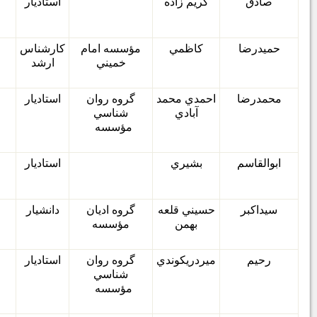
صادق
كريم زاده
استاديار
حميدرضا
كاظمي
مؤسسه امام
كارشناس
خميني
ارشد
محمدرضا
احمدي محمد
گروه روان
استاديار
آبادي
شناسي
مؤسسه
ابوالقاسم
بشيري
استاديار
سيداكبر
حسيني قلعه
گروه اديان
دانشيار
بهمن
مؤسسه
رحيم
ميردريكوندي
گروه روان
استاديار
شناسي
مؤسسه