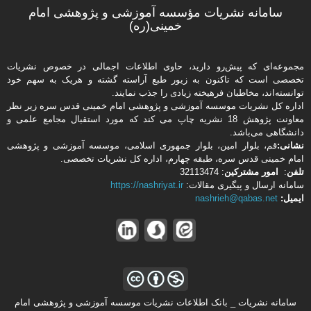
سامانه نشریات مؤسسه آموزشی و پژوهشی امام
خمینی(ره)
مجموعه‌ای که پیش‌رو دارید،‌ حاوی اطلاعات اجمالی در خصوص نشریات
تخصصی است که تاکنون به زیور طبع آراسته گشته و هریک به سهم خود
توانسته‌اند، مخاطبان فرهیخته‌ زیادی را جذب نمایند.
اداره كل نشریات موسسه آموزشی و پژوهشی امام خمینی قدس سره زیر نظر
معاونت پژوهش 18 نشریه چاپ می کند که مورد استقبال مجامع علمی و
دانشگاهی می‌باشد.
نشانی:
قم، بلوار امین، بلوار جمهوری اسلامی، موسسه آموزشی و پژوهشی
امام خمینی قدس سره، طبقه چهارم، اداره كل نشریات تخصصی.
تلفن
:
امور مشتركین
: 32113474
سامانه ارسال و پیگیری مقالات:
https://nashriyat.ir
ایمیل:
nashrieh@qabas.net
سامانه نشریات _ بانک اطلاعات نشریات موسسه آموزشی و پژوهشی امام