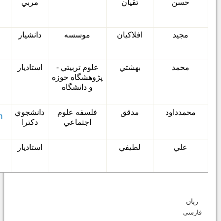
حسن
تقيان
مربي
مجيد
افلاكيان
موسسه
دانشيار
محمد
بهشتي
علوم تربيتي
-
استاديار
پژوهشگاه حوزه
و دانشگاه
محمدداود
مدقق
فلسفه علوم
دانشجوي
m
اجتماعي
دكترا
علي
لطيفي
استاديار
زبان
فارسی