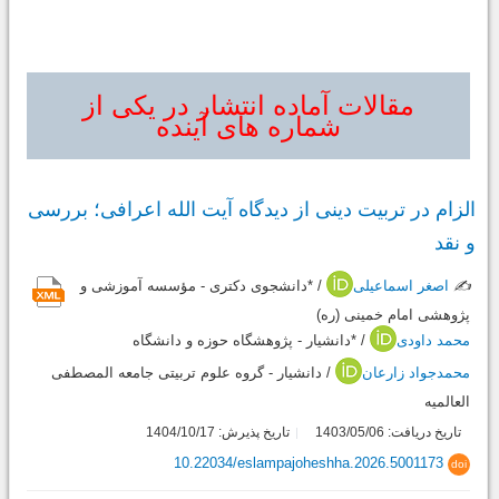
مقالات آماده انتشار در یکی از
شماره های آینده
الزام در تربیت دینی از دیدگاه آیت الله اعرافی؛ بررسی
و نقد
✍️
اصغر اسماعیلی
/ *دانشجوی دکتری - مؤسسه آموزشی و
پژوهشی امام خمینی (ره)
محمد داودی
/ *دانشیار - پژوهشگاه حوزه و دانشگاه
محمدجواد زارعان
/ دانشیار - گروه علوم تربیتی جامعه المصطفی
العالمیه
تاریخ دریافت: 1403/05/06
تاریخ پذیرش: 1404/10/17
10.22034/eslampajoheshha.2026.5001173
doi