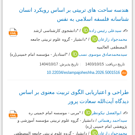
هندسه ساحت های تربیتی بر اساس رویکرد انسان
شناسانه فلسفه اسلامی به نفس
✍️
سیدعلی رئیس زاده
/ *دانشجوی کارشناسی ارشد
محمدجواد زارعان
/ *دانشیار - گروه علوم تربیتی جامعه
المصطفی العالمیه
سیدمحمدصادق موسوی نسب
/ *استادیار - مؤسسه امام خمینی(ره)
تاریخ دریافت: 1403/10/15
تاریخ پذیرش: 1404/10/17
10.22034/eslampajoheshha.2026.5001516
doi
طراحی و اعتباریابی الگوی تربیت معنوی بر اساس
دیدگاه آیت‌الله سعادت پرور
✍️
ابوالفضل نیکونظر
/ *مربی - موسسه امام خمینی ره
سیداحمد رهنمائی
/ دانشیار - گروه علوم تربیتی مؤسسه آموزشی و
پژوهشی امام خمینی (ره)
محمدجواد زارعان
/ دانشیار - گروه علوم تربیتی جامعه المصطفی