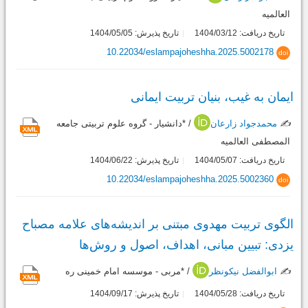
العالمیه
تاریخ دریافت: 1404/03/12
تاریخ پذیرش: 1404/05/05
10.22034/eslampajoheshha.2025.5002178
doi
ایمان به غیب، بنیان تربیت ایمانی
✍️
محمدجواد زارعان
/ *دانشیار - گروه علوم تربیتی جامعه
المصطفی العالمیه
تاریخ دریافت: 1404/05/07
تاریخ پذیرش: 1404/06/22
10.22034/eslampajoheshha.2025.5002360
doi
الگوی تربیت مهدوی مبتنی بر اندیشه‌‌های علامه مصباح
یزدی: تبیین مبانی، اهداف، اصول و روش‌ها
✍️
ابوالفضل نیکونظر
/ *مربی - موسسه امام خمینی ره
تاریخ دریافت: 1404/05/28
تاریخ پذیرش: 1404/09/17