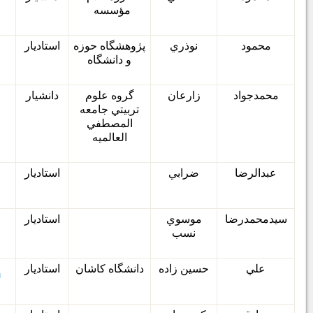
مؤسسه
محمود
نوذري
پژوهشگاه حوزه
استاديار
و دانشگاه
محمدجواد
زارعان
گروه علوم
دانشيار
تربيتي جامعه
المصطفي
العالميه
عبدالرضا
ضرابي
استاديار
سيدمحمدرضا
موسوي
استاديار
نسب
علي
حسين زاده
دانشگاه كاشان
استاديار
m