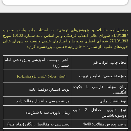
دوفصل‌نامه «اسلام و پژوهش‌های تربيتی» به استناد ماده واحده مصوب
21/3/1387 شورای عالی انقلاب فرهنگی و بر اساس نامه شماره 10100 مورخ
27/10/1393 شورای اعطای مجوزها و امتيازهای علمی وابسته به شورای عالی
حوزه‌های علميه، از شماره 6 حائز رتبه «علمی ـ پژوهشی» گرديد
ناشر: موسسه آموزشی و پژوهشی امام
محل چاپ: ایران، قم
خمینی(ره)
حوزۀ تخصصی: تعلیم و تربیت
اعتبار مجله: علمی پژوهشی(ب)
زبان مجله: فارسی با چكیده
نوبت انتشار: دوفصل نامه
انگلیسی
نوع انتشار: چاپی
هزینۀ بررسی و انتشار مقاله: دارد
نوع داوری: حداقل 2 داور،
زمان داوری: سه تا شش‌ماه
دوسویه‌ناشناس
درصد پذیرش مقالات: 40%
دسترسی به مقاله‌ها: رایگان (تمام متن)