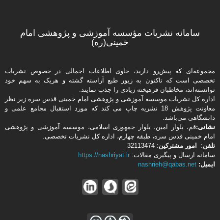
سامانه نشریات مؤسسه آموزشی و پژوهشی امام
خمینی(ره)
مجموعه‌ای که پیش‌رو دارید،‌ حاوی اطلاعات اجمالی در خصوص نشریات
تخصصی است که تاکنون به زیور طبع آراسته گشته و هریک به سهم خود
توانسته‌اند، مخاطبان فرهیخته‌ زیادی را جذب نمایند.
اداره كل نشریات موسسه آموزشی و پژوهشی امام خمینی قدس سره زیر نظر
معاونت پژوهش 18 نشریه چاپ می کند که مورد استقبال مجامع علمی و
دانشگاهی می‌باشد.
نشانی:
قم، بلوار امین، بلوار جمهوری اسلامی، موسسه آموزشی و پژوهشی
امام خمینی قدس سره، طبقه چهارم، اداره كل نشریات تخصصی.
تلفن
:
امور مشتركین
: 32113474
سامانه ارسال و پیگیری مقالات:
https://nashriyat.ir
ایمیل:
nashrieh@qabas.net