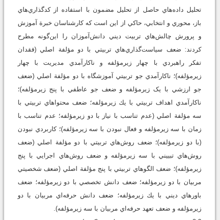
تحليل داده‌هاي حاصل از تحليل مضمون با استفاده از كدگذاري‌هاي
باز، محوري و انتخابي، حاكي از اين است كه كارشناسان خبرة آموزش
و پرورش چالش‌هاي تربيت ديني دانش‌آموزان را اين‌گونه مطرح
کردند: ضعف سياست‌گذاري‌هاي تربيتي با دو مؤلفة اصلي (فقدان
تفكر راهبردي با چهار زيرمؤلفه و ناكارآمدي مديريت با چهار
زيرمؤلفه)؛ ناكارآمدي جو تربيتي آموزشگاه با دو مؤلفة اصلي (ضعف
جو ارزشي با يک زيرمؤلفه و ضعف جو عاطفي با پنج زيرمؤلفه)؛
ناكارآمدي اهداف تربيتي با يك زيرمؤلفه؛ ضعف محتواهاي تربيتي با
سه مؤلفة اصلي (عدم تناسب با نياز با دو زيرمؤلفه؛ عدم تناسب با
زمان با سه زيرمؤلفه و فعال نبودن با سه زيرمؤلفه)؛ كاربردي نبودن
(با دو زيرمؤلفه)؛ ضعف روش‌هاي تربيتي با دو مؤلفة اصلي (ضعف
روش‌هاي تبييني با سه زيرمؤلفه و ضعف روش‌هاي اجرايي با پنج
زيرمؤلفه)؛ ضعف الگوهاي تربيتي با پنج مؤلفة اصلي (ضعف شخصيتي
مربيان با دو زيرمؤلفه؛ ضعف دانش تخصصي با دو زيرمؤلفه؛ ضعف
باورهاي ديني با يك زيرمؤلفه؛ ضعف دانش حرفه‌اي مربيان با دو
زيرمؤلفه و ضعف تعهد حرفه‌اي مربيان با سه زيرمؤلفه).