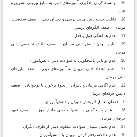
16 وابسته کردن يادگيري آموزه‌هاي ديني به منابع بيروني تشويق و
تنبيه
18 قابليت جذب پايين مربي تربيتي و دبيران ديني ضعف شخصيت
مربيان ضعف الگوهاي تربيتي
11 عدم هماهنگي قول و فعل
19 پايين بودن دانش ديني مربيان ضعف دانش تخصصي ديني
مربيان
16 عدم توانايي پاسخگويي به سؤالات ديني دانش‌آموزان
17 عدم اعتقاد قلبي مربيان به آموزه‌هاي ديني ضعف باورهاي
ديني مربيان
12 عدم آگاهي مربيان و دبيران از نحوة برخورد با نوجوانان ضعف
دانش حرفه‌اي مربيان
9 فقدان تعامل اثربخش دبيران و دانش‌آموزان
18 عدم پاسخگويي به شبهات ديني دانش‌آموز ضعف تعهد
حرفه‌اي مربيان
17 عدم تحمل شنيدن سؤالات متفاوت ديني از طرف ديگران
10 عدم عادلانه رفتار كردن مربيان با دانش‌آموزان