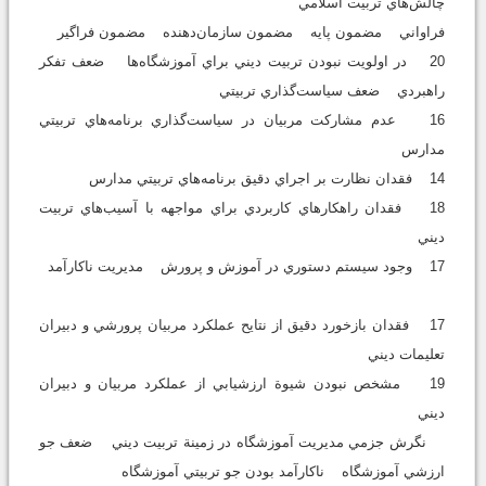
چالش‌هاي تربيت اسلامي
فراواني مضمون پايه مضمون سازمان‌دهنده مضمون فراگير
20 در اولويت نبودن تربيت ديني براي آموزشگاه‌ها ضعف تفكر
راهبردي ضعف سياست‌گذاري تربيتي
16 عدم مشاركت مربيان در سياست‌گذاري برنامه‌هاي تربيتي
مدارس
14 فقدان نظارت بر اجراي دقيق برنامه‌هاي تربيتي مدارس
18 فقدان راهکارهاي کاربردي براي مواجهه با آسيب‌هاي تربيت
ديني
17 وجود سيستم دستوري در آموزش و پرورش مديريت ناكارآمد
17 فقدان بازخورد دقيق از نتايح عملکرد مربيان پرورشي و دبيران
تعليمات ديني
19 مشخص نبودن شيوة ارزشيابي از عملکرد مربيان و دبيران
ديني
نگرش جزمي مديريت آموزشگاه در زمينة تربيت ديني ضعف جو
ارزشي آموزشگاه ناكارآمد بودن جو تربيتي آموزشگاه