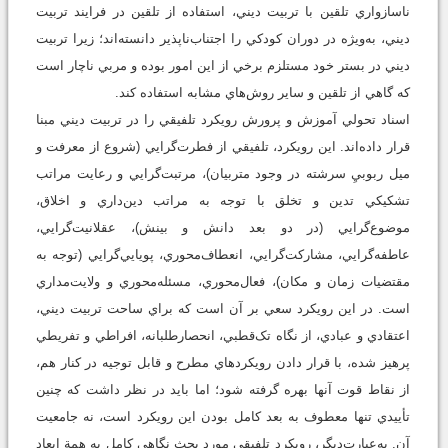
ناسازواري تلقين با تربيت ديني، استفاده از تلقين در فرايند تربيت
ديني، به‌ويژه در دوران كودكي را اجتناب‌ناپذير دانسته‌اند؛ زيرا تربيت
ديني در بستر خود مستلزم برخي از اين امور بوده و مربي ناچار است
كه گاهي از تلقين و ساير روش‌هاي مشابه استفاده كند.
اسناد تحولي آموزش و پرورش رويكرد تلفيقي را در تربيت ديني مبنا
قرار داده‌اند. اين رويكرد، تلفيقي از فطرت‌گرايي (شروع از معرفت و
ميل ربوبيِ سرشته در وجود متربيان)، مرتبت‌گرايي و رعايت مراتب
تشكيكي تدين و تخلق با توجه به مراتب دين‌داري و اخلاق،
موضوع‌گرايي (در دو بعد دانش و بينش)، عقلانيت‌گرايي،
عاطفه‌گرايي، مشاركت‌گرايي، ‌انعطاف‌محوري، پويايي‌گرايي (توجه به
مقتضيات زمان و مكان)، فعال‌محوري، مسئله‌محوري و ولايت‌مداري
است. در اين رويکرد سعي بر آن است که براي ساحت تربيت ديني،
اعتقادي و عبادي، از نگاه تک‌قطبي، انحصارطلبانه، افراطي و تفريطي
پرهيز شده، با قرار دادن رويکردهاي مطرح و قابل توجيه در کنار هم،
از نقاط قوت آنها بهره گرفته شود؛ اما بايد در نظر داشت که چنين
تأييدي تنها معطوف به بعد کامل بودن اين رويکرد است، نه جامعيت
آن. به‌عبارت‌ديگر، رويکرد تلفيقي مورد بحث نگاهي کامل به همة ابعاد