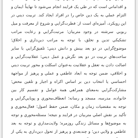
و اقداماتي است که در طي يک فرايند انجام مي‌شود تا نهايتاً ايمان و
التزام عملي به يک دين خاص را در افراد ايجاد کند. تربيت ديني در
اين رويكرد، آميزه‌اي است از: فطرت‌گرايي و شروع از معرفت و ميل
ربوبي سرشته در وجود متربيان؛ مرتبت‌گرايي و رعايت مراتب
تشکيکي تدين و تخلق، با توجه به مراتب دين‌داري و اخلاق؛
موضوع‌گرايي در دو بعد بينش و دانش ديني؛ تلفيق‌گرايي با ساير
ساحت‌هاي تربيت در دو بعد نگرش و عمل ديني؛ عقلانيت‌گرايي و
اصالت دادن به تعقل و عقلانيت به‌عنوان اسکلت و محور تربيت ديني
و اخلاقي، ضمن توجه به ابعاد عاطفي و عملي و پرهيز از مواجهة
احساسي يا انتخاب دين بر اساس اکراه و اجبار و تلقين محض؛
مشارکت‌گرايي به‌معناي همراهي همة عوامل و تقسيم کار بين
خانواده، مدرسه، مسجد و رسانه؛ انعطاف‌محوري و پويايي‌گرايي و
توجه به مقتضيات زمان و مکان، ضمن حفظ اصول؛ فعال‌محوري و
تأکيد بر نقش اصلي متربيان در فرايند و نتيجه؛ مسئله‌محوري و توجه
به موضوع‌ها و مسائل زندگي روزمره؛ ولايت‌مداري و توجه به بعد
عاطفي و ولايي دين؛ و چندبعدي و پرهيز از تحول دين‌داري به يکي از