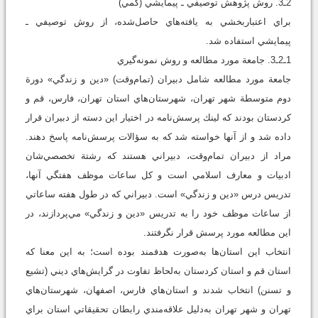
2ـ3. روش پژوهش توصيفي ـ پيمايشي (کمي)
براي اعتباربخشي به يافته‌هاي حاصل‌‌شده، از روش توصيفي ـ
پيمايشي استفاده شد.
1ـ2ـ3. جامعة مورد مطالعه و روش نمونه‌گيري
جامعة مورد مطالعه شامل دبيران (تمام‌وقت) «دين و زندگي» دورة
دوم متوسطة شهر تهران، شهرستان‌هاي استان تهران، فارس، قم و
كردستان بودند كه لينك پرسش‌نامه در اختيار اين دسته از دبيران قرار
داده شد و از آنها خواسته شد كه به سؤالات پرسش‌نامه پاسخ دهند.
مراد از دبيران تمام‌وقت، دبيراني هستند كه رشتة تخصصي‌شان
ادبيات و معارف اسلامي است و كل ساعات موظف هفتگي آنها،
تدريس درس «دين و زندگي» است. دبيراني كه در طول هفته ساعاتي
از ساعات موظف خود را به تدريس «دين و زندگي» مي‌پردازند، در
اين مطالعه مورد پرسش قرار نگرفتند.
انتخاب اين استان‌ها به‌صورت هدفمند بوده است؛ به اين معنا كه
استان قم و استان كردستان به‌لحاظ تفاوت در گرايش‌هاي ديني (تشيع
و تسنن) انتخاب شدند و استان‌هاي فارس، اصفهان، شهرستان‌هاي
تهران و شهر تهران به‌دليل علاقه‌مندي رابطان تحقيقاتي استان براي