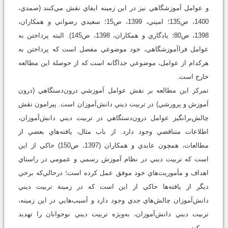
و عوامل آموزشگاهي نيز در اين زمينه ايفاي نقش مي‌کنند (صمدي،
1400، ص135؛ اميني، 1399، ص15؛ سعيدي رضواني و همكاران،
1398، ص80؛ يادگاري و همكاران، 1398، ص145). البته پرداختن به
عوامل فراآموزشگاهي، خود موضوعي مفصل است که پرداختن به
هرکدام از عوامل، موضوعي جداگانه است که از حوصلة اين مطالعه
خارج است.
تمركز اين مطالعه بر نقش عوامل آموزشي درون‌دستگاهي (درون
آموزش و پرورشي) در تربيت ديني دانش‌آموزان است. پيرامون نقش
چالش‌برانگيز عوامل درون‌دستگاهي در تربيت ديني دانش‌آموزان،
اطلاعات متناقضي وجود دارد. از باب مثال، يافته‌هاي بعضي از
مطالعات، همچون عابدي و همكاران (1397، ص150) حاکي از اين
است که تربيت ديني در نظام آموزش رسمي و عمومي در راستاي
اهداف و مأموريت‌هاي خود موفق عمل کرده است؛ درحالي‌که برخي
ديگر از يافته‌ها حاکي از اين است که در زمينة تربيت ديني
دانش‌آموزان چالش‌هاي جدي وجود دارد و آسيب‌هايي در اين زمينه،
تربيت ديني دانش‌آموزان، به‌ويژه تربيت ديني نوجوانان را تهديد
مي‌كند.