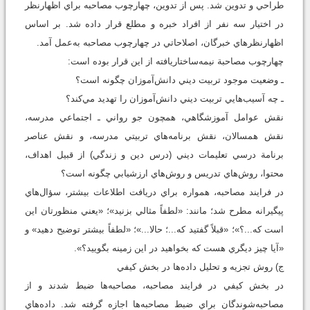
طراحي و تدوين شد. پس از تدوين، چهارچوب مصاحبه براي اظهارنظر
در اختيار سه نفر از افراد خبره و مطلع قرار داده شد. بر اساس
اظهارنظر‌هاي خبرگان، اصلاحاتي در چهارچوب مصاحبه به‌عمل آمد.
چهارچوب مصاحبة نيمه‌ساختاريافته از اين قرار بوده است:
ـ وضعيت موجود تربيت ديني دانش‌آموزان چگونه است؟
ـ چه آسيب‌هايي تربيت ديني دانش‌آموزان را تهديد مي‌كند؟
نقش عوامل آموزشگاهي، همچون جو رواني ـ اجتماعي مدرسه،
نقش همسالان، نقش برنامه‌هاي تربيتي مدرسه، و نقش عناصر
برنامة درسي تعليمات ديني (درس دين و زندگي) از قبيل اهداف،
محتوا، روش‌هاي تدريس و روش‌هاي ارزشيابي چگونه است؟
در فرايند مصاحبه، همواره براي دريافت اطلاعات بيشتر، سؤال‌هاي
پيگيرانه مطرح شد؛ مانند: «لطفاً مثالي بزنيد»؛ «يعني منظورتان اين
است که...؟»؛ «قبلاً گفتيد که...؛ حالا...»؛ «لطفاً بيشتر توضيح دهيد» و
«آيا چيز ديگري هست که بخواهيد در اين زمينه بگوييد؟».
ج) روش تجزيه و تحليل داده‌ها در بخش کيفي
در بخش کيفي در فرايند مصاحبه، مصاحبه‌ها ضبط شدند و از
مصاحبه‌شوندگان براي ضبط مصاحبه‌ها اجازه گرفته شد. داده‌هاي