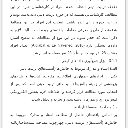
دغدغة تربيت ديني انتخاب شدند. مراد از كارشناسان خبره در اين
مطالعه، كارشناساني هستند كه در حوزة تربيت ديني دغدغه‌مند بوده و
در اين حوزه داراي ايده باشند. انتخاب اين افراد در اين مطالعة
هدفمند، از طريق معرفي مقامات بالادستي بوده است. البته لازم به
ذكر است كه حجم نمونه در اين نوع از مطالعات به سطح اشباع
داده‌ها بستگي دارد (Aldiabat & Le Navenec, 2018). تعداد افراد
منتخب 28 نفر بود که نهايتاً با 25 نفر مصاحبه انجام شد.
1ـ1ـ3. ابزار جمع‌آوري داده‌هاي کيفي
الف) اسناد و مدارک مربوط به چالش‌ها (آسيب‌ها)ي تربيت ديني
يكي از ابزارهاي جمع‌آوري اطلاعات، مقالات، كتاب‌ها و طرح‌هاي
پژوهشي در زمينة چالش‌ها (آسيب‌ها)ي تربيت ديني است كه پس از
انتخاب مورد مطالعه قرار گرفتند و اطلاعات لازم به‌طور الکترونيکي
فيش‌برداري و هم‌زمان دسته‌بندي و تجزيه و تحليل شدند.
ب) مصاحبة نيمه‌ساختاريافته
بر اساس يافته‌هاي حاصل از مطالعة اسناد و مدارک مربوط به
چالش‌ها (آسيب‌ها)ي تربيت ديني، چهارچوب مصاحبة نيمه‌ساختاريافته