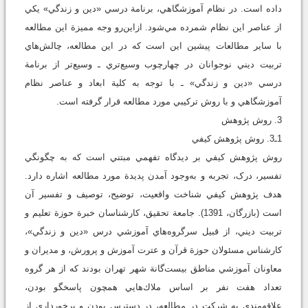
داده است. در نظام آموزشگاهي، برنامة درسي «دين و زندگي» يکي
از عناصر اين نظام شمرده مي‌شود. ازاين‌رو وجه مميزة اين مطالعه
با ساير مطالعات پيشين اين است که در اين مطالعه، چالش‌هاي
تربيت ديني نوجوانان در چهارچوب وسيع‌تري ـ وسيع‌تر از برنامة
درسي «دين و زندگي» ـ با توجه به کلية ابعاد و عناصر نظام
آموزشگاهي و با روش ترکيبي مورد مطالعه قرار گرفته است.
3. روش پژوهش
1ـ3. روش پژوهش كيفي
روش پژوهش کيفي بر ديدگاه تفهمي مبتني است که به چگونگي
تفسير، درک، تجربه و به‌وجود آمدن پديدة مورد مطالعه اشاره دارد.
هدف پژوهش كيفي شناخت واقعيت، توضيح، توصيف و تفسير آن
است (بازرگان، ‌1391). جامعة تحقيق، كارشناسان خبرة حوزة تعليم و
تربيت ديني، از قبيل سرگروه‌هاي آموزشي درس «دين و زندگي»،
كارشناس مسئولان حوزة قرآن و عترت آموزش و پرورش، و مديران و
معاونان آموزشي مناطق بيست‌گانة شهر تهران بودند كه از هر گروه
تعداد هفت نفر بر اساس ملاك‌هايي همچون پاسخگو بودن،
علاقه‌مندي به شرکت در مطالعه، در دسترس بودن و برخورداري از