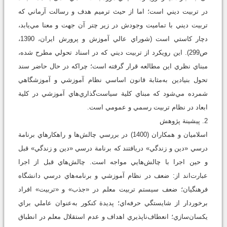
در تربيت ديني است؛ اما از حيث ترميم هدف و رسالت آرماني که
تربيت ديني با تماميت وجودش در زير چتر آن جهت و معنا مي‌يابد،
دچار کاستي است (شوراي عالي آموزش و پرورش ايران، 1390،
ص299). اين رويکرد از تربيت ديني که در اسناد تحولي مطرح شده،
مبناي نظري اين مطالعه قرار گرفته است؛ چراکه در حال حاضر سند
تحول بنيادين به‌مثابة قانون اساسي نظام آموزشي و آموزشگاهي
شمرده مي‌شود که مبناي کلية سياست‌گذاري‌هاي آموزشي در کلية
ابعاد در نظام تربيت رسمي و عمومي است.
2. پيشينة پژوهش
اسلاميان و همكاران (1400) در بررسي چالش‌ها و راهكارهاي برنامة
درسي «دين و زندگي» دريافتند كه برنامة درسي «دين و زندگي» قبل
و حين اجرا با چالش‌هايي مواجه است. چالش‌هاي قبل از اجرا
عبارت‌اند از: ضعف در نظام آموزشي و برنامه‌هاي درسي دانشگاه
فرهنگيان؛ ضعف سيستم تربيت معلم در «جذب» و «تربيت» افراد
برخوردار از شايستگي حرفه‌اي؛ پديدة كنكور به‌عنوان عاملي براي
يكسان‌سازي؛ انعطاف‌ناپذيري اهداف و عدم استقلال معلم در انطباق