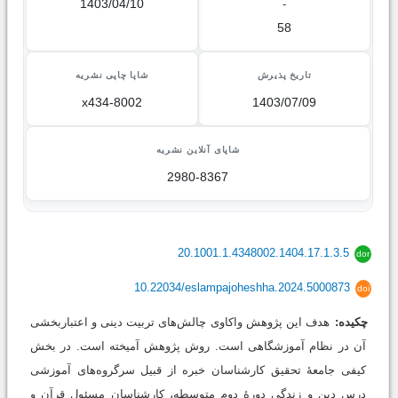
1403/04/10
-
58
تاریخ پذیرش
شاپا چاپی نشریه
x434-8002
1403/07/09
شاپای آنلاین نشریه
2980-8367
20.1001.1.4348002.1404.17.1.3.5
dor
10.22034/eslampajoheshha.2024.5000873
doi
چکیده:
هدف این پژوهش واکاوی چالش‌های تربیت دینی و اعتباربخشی
آن در نظام آموزشگاهی است. روش پژوهش آمیخته است. در بخش
کیفی جامعۀ تحقیق کارشناسان خبره از قبیل سرگروه‌های آموزشی
درس دین و زندگی دورۀ دوم متوسطه، کارشناسان مسئول قرآن و