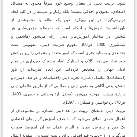
شود. تربيت ديني در معناي وسيع خود صرفاً محدود به مسائل
اعتقادي، معنوي و اخلاقي نيست؛ بلکه رفتار و انديشه را در کلية ابعاد
دربرمي‌گيرد. در اين رويکرد، دين يک نظام يا مجموعه‌اي از
باورداشت‌ها، ارزش‌ها و احکام است که به‌منظور مؤمن‌سازي هر
شخص، در ساختار آموزش‌هاي ديني ارائه مي‌شود (هاشمي و
شمشيري، 1400، ص80). مفهوم «تربيت ديني» مفهومي است
چندبعدي و به‌مثابة چتري است که امور متعدد و متنوعي را زير پوشش
خود قرار مي‌دهد. گلاک و استارک ابعاد مشترک دين‌داري در تمام
اديان جهاني را مشخص کرده‌اند. اين ابعاد عبارت‌اند از: باور
(اعتقادات)؛ مناسک (عمل)؛ تجربة ديني (احساسات و عواطف ديني)؛ و
دانش، يعني آگاهي به متون ديني و مطالبي که از طريق عالمان ديني
دربارة مذهب آموخته مي‌شود (به‌نقل از: وجداني و حيدري، 1400،
ص70؛ يزدخواستي و همکاران، 1397).
تربيت ديني به‌معناي تربيت در بعد ديني انسان، بر مجموعه‌اي از
اعمال عمدي اطلاق مي‌شود که با هدف آموزش گزاره‌هاي اعتقادي
يک دين و پرورش ايمان و التزام عملي به آن آموزه‌ها صورت
مي‌گيرد. واژة «ديني» قيد اضافي براي تربيت است و از مقولة اعمال