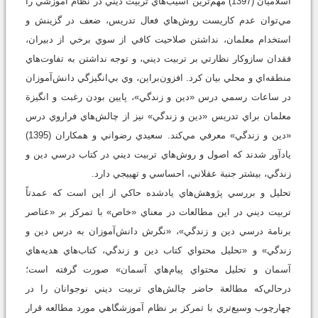
اسلاميان (1397) مهم‌ترين آسيب‌هاي تربيت ديني در نظام آموزشي را
مي‌توان عدم کاريست روش‌هاي فعال تدريس، ضعف در گزينش و
استخدام معلمان، نداشتن صلاحيت کافي از سوي برخي از دبيران،
فقدان سازوکار نظارتي بر تربيت ديني، و توجه نداشتن به تفاوت‌هاي
منطقه‌اي و محلي بيان کرد. افزون‌براين، وي بي‌انگيزگي دانش‌آموزان
در ساعات رسمي درس «دين و زندگي»، پايين بودن رغبت و انگيزة
معلمان براي تدريس «دين و زندگي» نيز از چالش‌هاي فراروي درس
«دين و زندگي» معرفي مي‌کند. سعيدي رضواني و همكاران (1395)
يادآور شدند كه اصول و روش‌هاي تربيت ديني در کتاب درسي دين و
زندگي، بيشتر جنبة عقلاني، احساسي و تهييجي دارد.
تحليل و بررسي پژوهش‌هاي يادشده حاکي از اين است که عمدتاً
تربيت ديني در اين مطالعات در معناي «خاص» با تمرکز بر «عناصر
برنامة درسي دين و زندگي»، «نگرش دانش‌آموزان به درس دين و
زندگي» و «تحليل محتواي کتاب دين و زندگي، کتاب‌هاي هديه‌هاي
آسمان و تحليل محتواي پيام‌هاي آسمان» صورت گرفته است؛
درحالي‌که مطالعة حاضر چالش‌هاي تربيت ديني نوجوانان را در
چهارچوب وسيع‌تري با تمرکز بر نظام آموزشگاهي مورد مطالعه قرار