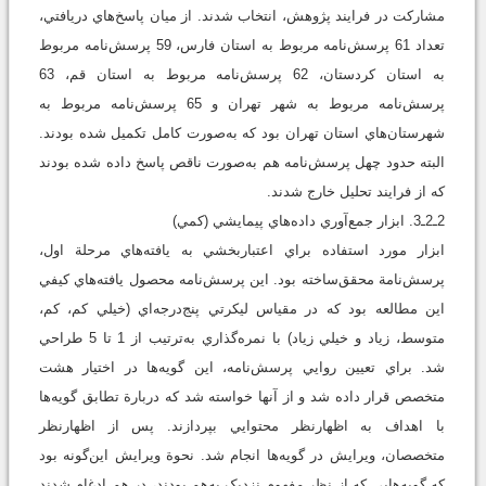
مشاركت در فرايند پژوهش، انتخاب شدند. از ميان پاسخ‌هاي دريافتي،
تعداد 61 پرسش‌نامه مربوط به استان فارس، 59 پرسش‌نامه مربوط
به استان كردستان، 62 پرسش‌نامه مربوط به استان قم، 63
پرسش‌نامه مربوط به شهر تهران و 65 پرسش‌نامه مربوط به
شهرستان‌هاي استان تهران بود كه به‌صورت كامل تكميل شده بودند.
البته حدود چهل پرسش‌نامه هم به‌صورت ناقص پاسخ داده شده بودند
كه از فرايند تحليل خارج شدند.
2ـ2ـ3. ابزار جمع‌آوري داده‌هاي پيمايشي (کمي)
ابزار مورد استفاده براي اعتباربخشي به يافته‌هاي مرحلة اول،
پرسش‌نامة محقق‌ساخته بود. اين پرسش‌نامه محصول يافته‌هاي كيفي
اين مطالعه بود كه در مقياس ليكرتي پنج‌درجه‌اي (خيلي کم، کم،
متوسط، زياد و خيلي زياد) با نمره‌گذاري به‌ترتيب از 1 تا 5 طراحي
شد. براي تعيين روايي پرسش‌نامه، اين گويه‌ها در اختيار هشت
متخصص قرار داده شد و از آنها خواسته شد که دربارة تطابق گويه‌ها
با اهداف به اظهارنظر محتوايي بپردازند. پس از اظهارنظر
متخصصان، ويرايش در گويه‌ها انجام شد. نحوة ويرايش اين‌گونه بود
که گويه‌هايي که از نظر مفهوم نزديک به‌هم بودند، در هم ادغام شدند