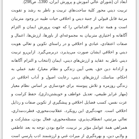
ابعاد آن (شوراي عالي آموزش و پرورش ايران، 1390، ص298).
تربيت ديني محور كلية ساحت‌هاي تربيت و ناظر به رشد و تقويت
مرتبة قابل قبولي از جنبة ديني و اخلاقي حيات طيبه در وجود متربيان
است و همة تدابير و اقداماتي را كه جهت پرورش ايمان و التزام
آگاهانه و اختياري متربيان به مجموعه‌اي از باورها، ارزش‌ها، اعمال و
صفات اعتقادي، عبادي و اخلاقي و در راستاي تكوين و تعالي هويت
ديني و اخلاقي ايشان صورت مي‌پذيرد، دربرمي‌گيرد. ازاين‌رو تربيت
ديني ناظر به عقايد و ارزش‌هاي ديني، ايمان (انتخاب و التزام آگاهانه
و آزادانة دين حق، يعني آيين زندگي و نظام معيار)، تقيد عملي به
احكام، مناسك، ارزش‌هاي ديني، رعايت اصول و آداب اخلاقي در
زندگي روزمره و تلاش پيوسته براي خودسازي بر اساس نظام معيار
(مهار غرايز طبيعي، تعديل عواطف و خويشتن‌داري)، حفظ كرامت و
عزت نفس، كسب فضايل اخلاقي و پيشگيري از تكوين صفات و رذايل
اخلاقي است. جهت‌گيري اين رويكرد، عقلانيت‌محوري، فطرت‌مداري،
تعالي مرتبتي، انعطاف‌پذيري، مسئله‌محوري، فعال بودن، مشاركت و
همراهي همة عوامل مؤثر بر تربيت، جامع بودن توجه به بعد عاطفي
و ولايي دين، و بهره‌گيري از ميراث غني و ارزشمند ادب پارسي است