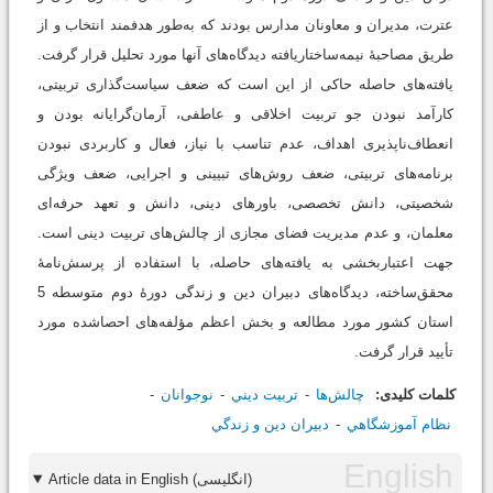
عترت، مدیران و معاونان مدارس بودند که به‌طور هدفمند انتخاب و از
طریق مصاحبۀ نیمه‌ساختاریافته دیدگاه‌های آنها مورد تحلیل قرار گرفت.
یافته‌های حاصله حاکی از این است که ضعف سیاست‌گذاری تربیتی،
کارآمد نبودن جو تربیت اخلاقی و عاطفی، آرمان‌گرایانه بودن و
انعطاف‌ناپذیری اهداف، عدم تناسب با نیاز، فعال و کاربردی نبودن
برنامه‌های تربیتی، ضعف روش‌های تبیینی و اجرایی، ضعف ویژگی
شخصیتی، دانش تخصصی، باورهای دینی، دانش و تعهد حرفه‌ای
معلمان، و عدم مدیریت فضای مجازی از چالش‌های تربیت دینی است.
جهت اعتباربخشی به یافته‌های حاصله، با استفاده از پرسش‌نامۀ
محقق‌ساخته، دیدگاه‌های دبیران دین و زندگی دورۀ دوم متوسطه 5
استان کشور مورد مطالعه و بخش اعظم مؤلفه‌های احصاشده مورد
تأیید قرار گرفت.
کلمات کلیدی:
چالش‌ها
تربيت ديني
نوجوانان
نظام آموزشگاهي
دبيران دين و زندگي
Article data in English (انگلیسی)