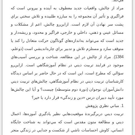
مراد از چالش، واقعيات جديد معطوف به آينده و بيروني است كه
فراگيري و تأثير آن مجموعه را به مبارزه طلبيده و تلاش سختي براي
پشت سر نهادن آن لازم است. ازاين‌رو چالش، اعم از مشكلات و
مسائل عيني و ذهني، داخلي و خارجي، فراگير و محدود، و ريشه‌دار و
جديد است كه مي‌تواند به‌اندازه‌هاي گوناگون حركت متعادل را كند يا
متوقف سازد و مستلزم تلاش و تدبير براي چاره‌انديشي است (ذوعلم،
1384). مراد از چالش در اين مطالعه، شناخت و بررسي آسيب‌هاي
موجود در فرايند تربيت ديني در نظام آموزشگاهي است. ازاين‌رو
سؤالي كه مطرح است، اين است كه در حال حاضر بر اساس ديدگاه
كارشناسان تربيت ديني در نظام آموزشگاهي، چالش‌هاي تربيت ديني
دانش‌آموزان نوجوان (دورة دوم متوسطه) چيست؟ و آيا اين چالش‌ها
مورد تأييد دبيران درس «دين و زندگي» قرار دارد يا خير؟
1. مباني نظري پژوهش
تربيت ديني دربرگيرندة موقعيت‌هايي نظير يادگيري آموزه‌ها، اعمال
ديني و مطالعة متون مقدس است كه مي‌تواند به شناخت جايگاه
انساني، کاوش احساسات ناشي از شکست و جدايي در زندگي منجر