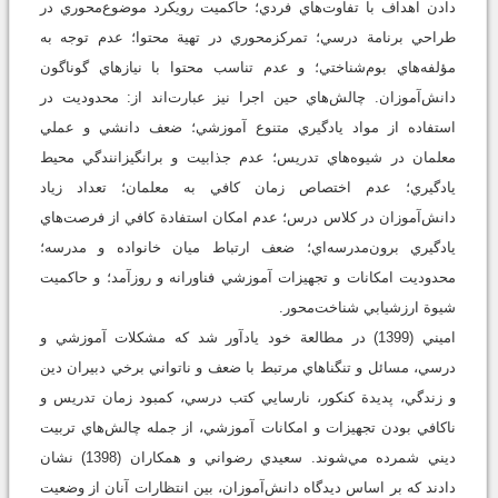
دادن اهداف با تفاوت‌هاي فردي؛ حاكميت رويكرد موضوع‌محوري در
طراحي برنامة درسي؛ تمركزمحوري در تهية محتوا؛ عدم توجه به
مؤلفه‌هاي بوم‌شناختي؛ و عدم تناسب محتوا با نيازهاي گوناگون
دانش‌آموزان. چالش‌هاي حين اجرا نيز عبارت‌اند از: محدوديت در
استفاده از مواد يادگيري متنوع آموزشي؛ ضعف دانشي و عملي
معلمان در شيوه‌هاي تدريس؛ عدم جذابيت و برانگيزانندگي محيط
يادگيري؛ عدم اختصاص زمان كافي به معلمان؛ تعداد زياد
دانش‌آموزان در كلاس درس؛ عدم امكان استفادة كافي از فرصت‌هاي
يادگيري برون‌مدرسه‌اي؛ ضعف ارتباط ميان خانواده و مدرسه؛
محدوديت امكانات و تجهيزات آموزشي فناورانه و روزآمد؛ و حاكميت
شيوة ارزشيابي شناخت‌محور.
اميني (1399) در مطالعة خود يادآور شد که مشكلات آموزشي و
درسي، مسائل و تنگناهاي مرتبط با ضعف و ناتواني برخي دبيران دين
و زندگي، پديدة كنكور، نارسايي كتب درسي، كمبود زمان تدريس و
ناكافي بودن تجهيزات و امكانات آموزشي، از جمله چالش‌هاي تربيت
ديني شمرده مي‌شوند. سعيدي رضواني و همكاران (1398) نشان
دادند كه بر اساس ديدگاه دانش‌آموزان، بين انتظارات آنان از وضعيت