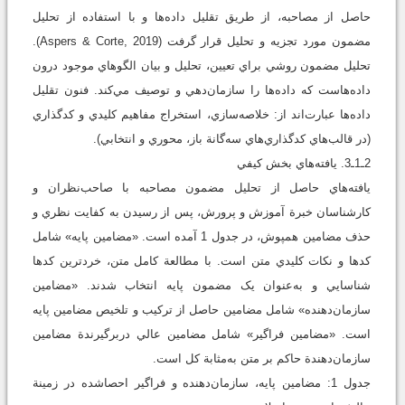
حاصل از مصاحبه، از طريق تقليل داده‌ها و با استفاده از تحليل
مضمون مورد تجزيه و تحليل قرار گرفت (Aspers & Corte, 2019).
تحليل مضمون روشي براي تعيين، تحليل و بيان الگوهاي موجود درون
داده‌هاست كه داده‌ها را سازمان‌دهي و توصيف مي‌كند. فنون تقليل
داده‌ها عبارت‌اند از: خلاصه‌سازي، استخراج مفاهيم کليدي و کدگذاري
(در قالب‌هاي کدگذاري‌هاي سه‌گانة باز، محوري و انتخابي).
2ـ1ـ3. يافته‌هاي بخش كيفي
يافته‌هاي حاصل از تحليل مضمون مصاحبه با صاحب‌نظران و
كارشناسان خبرة آموزش و پرورش، پس از رسيدن به كفايت نظري و
حذف مضامين همپوش، در جدول 1 آمده است. «مضامين پايه» شامل
کدها و نکات کليدي متن است. با مطالعة کامل متن، خردترين کدها
‌شناسايي و به‌عنوان يک مضمون پايه انتخاب شدند. «مضامين
سازمان‌دهنده» شامل مضامين حاصل از ترکيب و تلخيص مضامين پايه
است. «مضامين فراگير» شامل مضامين عالي دربرگيرندة مضامين
سازمان‌دهندة حاکم بر متن به‌مثابة کل است.
جدول 1: مضامين پايه، سازمان‌دهنده و فراگير احصاشده در زمينة