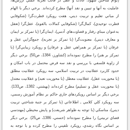
(توأم ساختن شهود، عادت و عقل در قالب تجربة عملي ارزش‌ها،
عامليت به آنها و تبيين و نقد آنها) مطرح کرده‌اند. برخي ديگر با الهام
از مباني تعليم و تربيت ديني، هفت رويكرد فطرت‌گرا (شكوفايي
فطرت توحيدي)، كمال‌گرا (شكوفايي كمالات بالقوه)، عقل‌گرا (تعقل
به‌عنوان مبناي رفتار و قضاوت‌هاي آدمي)، ايمان‌گرا (با تمركز بر ايمان
و معارف ديني)، معنويت‌گرا (با تمركز بر تجربه)، جمع‌گرايي عقل و
عرفان (با تمركز بر همراهي عقل و عرفان) و رويكرد زيبايي‌گرا (با
تمركز بر هنر) را مطرح نموده‌اند (كشاورز، 1384، ص50). برخي ديگر
از زاوية فلسفي با بررسي و نقد سه فرض محتمل در باب امكان و
حدود كاربرد عقلانيت در تربيت اسلامي، سه رويكرد عقلانيت مطلق
(با محوريت عقل)، عقلانيت معطل (با محوريت تعبد) و عقلانيت معتدل
(با محوريت عقل و تسليم) مطرح کرده‌اند (بهشتي، 1382، ص133).
برخي ديگر بر اساس رويكرد‌هاي جاري حاكم بر نظام آموزش رسمي،
سه رويكرد كلي كلامي ـ اطلاعاتي (با تمركز بر جنبة شناختي تربيت
ديني)، مناسكي (با توجه به ظواهر شريعت) و پايش محيطي (مهندسي
فضاي تربيتي) را مطرح نموده‌اند (حسني، 1386، ص25). برخي ديگر
بر اساس نگاه رشدي، رويكرد تلقيني را مطرح کرده و با توجه به