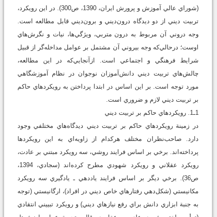
(شوراي عالي آموزش و پرورش ايران، 1390، ص300). در اين رويکرد،
تربيت ديني از دو ديدگاه درون‌ديني و برون‌ديني قابل مطالعه است.
وجه دروني آن مربوط به درون متربي، ويژگي‌ها، نيات و نگرش‌هاي
اوست؛ درحالي‌که وجه بيروني آن مشتمل بر عوامل مداخله‌گر از قبيل
شرايط فرهنگي و اجتماعي است. ازآنجايي‌که در اين مطالعه،
چالش‌هاي تربيت ديني دانش‌آموزان نوجوان در نظام آموزشگاهي
مورد توجه است. بر اين اساس در ابتدا پرداختن به رويکردهاي حاکم
بر تربيت ديني لازم و ضروري است.
1ـ1. رويکردهاي حاکم بر تربيت ديني
در زمينة رويكردهاي حاكم بر تربيت ديني ديدگاه‌هاي مختلفي وجود
دارد. صاحب‌نظران مختلف هرکدام از زاويه‌اي به اين رويکردها
پرداخته‌اند. برخي بر اساس فرايند روشي، سه رويكرد مبتني بر عادت،
رويكرد عقلاني و رويكرد شهودي مطرح کرده‌اند (سجادي، 1394،
ص36). برخي ديگر بر اساس فرايند ياددهي ـ يادگيري سه رويكرد
مكانيستي (شكل‌دهي رفتارهاي خاص ديني در افراد)، ارگانيستي (توجه
به جنبة ابزاري دانش براي رفع نيازهاي ديني) و رويكرد تبييني انتقادي