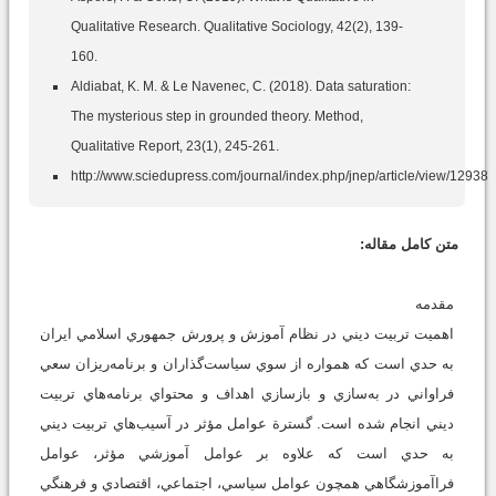
Qualitative Research. Qualitative Sociology, 42(2), 139-
160.
Aldiabat, K. M. & Le Navenec, C. (2018). Data saturation:
The mysterious step in grounded theory. Method,
Qualitative Report, 23(1), 245-261.
http://www.sciedupress.com/journal/index.php/jnep/article/view/12938
متن کامل مقاله:
مقدمه
اهميت تربيت ديني در نظام آموزش و پرورش جمهوري اسلامي ايران
به حدي است که همواره از سوي سياست‌گذاران و برنامه‌ريزان سعي
فراواني در به‌سازي و بازسازي اهداف و محتواي برنامه‌هاي تربيت
ديني انجام شده است. گسترة عوامل مؤثر در آسيب‌هاي تربيت ديني
به حدي است كه علاوه بر عوامل آموزشي مؤثر، عوامل
فراآموزشگاهي همچون عوامل سياسي، اجتماعي، اقتصادي و فرهنگي