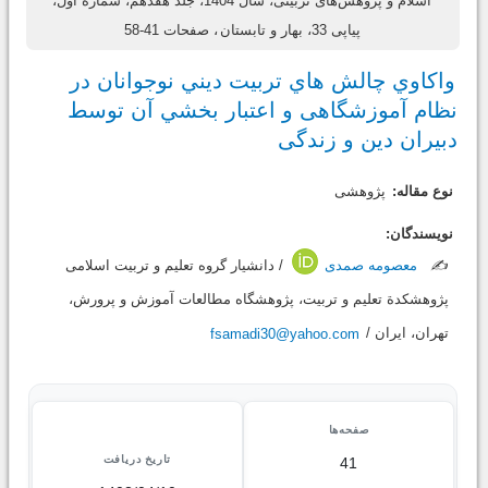
اسلام و پژوهش‌های تربیتی، سال 1404، جلد هفدهم، شماره اول،
پیاپی 33، بهار و تابستان
، صفحات 41-58
واكاوي چالش هاي تربيت ديني نوجوانان در
نظام آموزشگاهی و اعتبار بخشي آن توسط
دبیران دین و زندگی
نوع مقاله:
پژوهشی
نویسندگان:
✍️
معصومه صمدی
/ دانشیار گروه تعلیم و تربیت اسلامی
پژوهشکدة تعلیم و تربیت، پژوهشگاه مطالعات آموزش و پرورش،
تهران، ایران /
fsamadi30@yahoo.com
صفحه‌ها
تاریخ دریافت
41