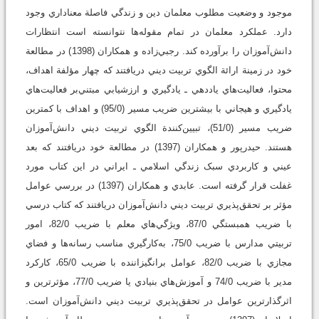
موجود و وضعيت مطلوب معلمان دين و زندگي فاصلة معناداري وجود
دارد. عملكرد معلمان در تمام مقوله‌ها نتوانسته است انتظارات
دانش‌آموزان را برآورده كند. رجبي‌زاده و همکاران (1398) در مطالعة
خود در زمينة ارائة الگوي تربيت ديني دريافتند که چهار مؤلفة اهداف،
محتوا، فعاليت‌هاي ياددهي ـ يادگيري و ارزشيابي مبتني‌بر فعاليت‌هاي
يادگيري و هيجاني با بيشترين ضريب مسير (95/0) و اهداف با کمترين
ضريب مسير (51/0)، تبيين‌کنندة الگوي تربيت ديني دانش‌آموزان
هستند. حيدرپور و همکاران (1397) در مطالعة خود دريافتند که بعد
عيني و کاربردي سبک زندگي اسلامي ـ ايراني در اين کتاب مورد
غفلت قرار گرفته است. عابدي و همكاران (1397) در بررسي عوامل
مؤثر بر تحقق‌پذيري تربيت ديني دانش‌آموزان دريافتند كه كتاب درسي
با ضريب همبستگي 87/0، ويژگي‌هاي معلم با ضريب 82/0، امور
تربيتي مدارس با ضريب 75/0، به‌كارگيري مناسب رسانه‌ها و فضاي
مجازي با ضريب 82/0، عوامل برانگيزاننده با ضريب 65/0، كاركرد
مدير با ضريب 74/0 و آموزش‌هاي بنيادي يا ضريب 77/0، مؤثرترين و
اثرگذارترين عوامل در تحقق‌پذيري تربيت ديني دانش‌آموزان است.