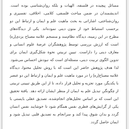
مسائل پیچیده در فلسفه، الهیات و بلکه روان‌شناسی بوده است.
اندیشمندان در ضمن مباحث فلسفی، کلامی، اخلاقی، تفسیری و
روان‌شناختی، اشاراتی به بحث ماهیت علم و ایمان و ارتباط این دو
برحسب استنباط خود از متون دینی نموده‌اند. یکی از دیدگاه‌های
مطرح در این زمینه، دیدگاه نظام‌مند‌ و منسجم علامه مصباح یزدی(ره)
است که ارزش بررسی توسط پژوهشگران عرصۀ علوم انسانی و
معارف دینی را داراست. تبیینِ تربیتیِ نحوة شکل‌گیری ایمان برای
تدوین الگوی تربیت دینی، مسئله‌ای است که نبودش احساس می‌شود.
لذا هدف پژوهش حاضر این است که با روش تحلیل محتوا، دیدگاه
علامه مصباح(ره) را در مورد ماهیت علم و ایمان و ارتباط این دو عنصر
با یکدیگر، مورد تجزیه و تحلیل قرار داده، تا از این طریق تبیینی تربیتی
از چگونگیِ تبدیل علم به ایمان از منظر ایشان ارائه دهد. یافتة تحقیق
این است که بر اساس تحلیل‌های انجام‌شده، تصدیق عقلی بایستی با
یکی از گرایش‌های فطری نفس همگام شود تا خوشایند نفس انسان
گردد و بدان شوق پیدا کند و سرانجام به تصدیق قلبی تبدیل شود و
ایمان حاصل گردد.