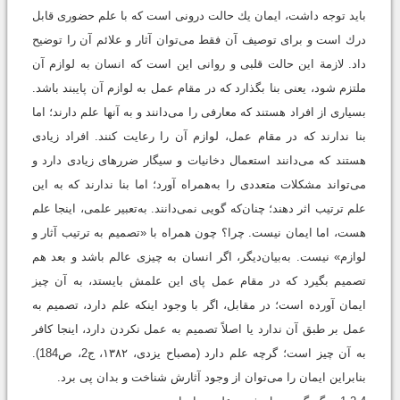
باید توجه داشت، ايمان يك حالت درونى است كه با علم حضورى قابل
درك است و براى توصيف آن فقط مى‌توان آثار و علائم آن را توضيح
داد. لازمة اين حالت قلبى و روانى این است كه انسان به لوازم آن
ملتزم شود، يعنى بنا بگذارد كه در مقام عمل به لوازم آن پایبند باشد.
بسیاری از افراد هستند كه معارفی را مى‌دانند و به آنها علم دارند؛ اما
بنا ندارند كه در مقام عمل، لوازم آن را رعايت كنند. افراد زيادى
هستند كه مى‌دانند استعمال دخانيات و سيگار ضررهاى زيادى دارد و
مى‌تواند مشكلات متعددى را به‌همراه آورد؛ اما بنا ندارند كه به اين
علم ترتيب اثر دهند؛ چنان‌كه گويى نمى‌دانند. به‌تعبیر علمی، اينجا علم
هست، اما ايمان نيست. چرا؟ چون همراه با «‌تصميم به ترتيب آثار و
لوازم‌» نيست. به‌بیان‌دیگر، اگر انسان به چيزى عالم باشد و بعد هم
تصميم بگیرد که در مقام عمل پاى اين علمش بايستد، به آن چيز
ايمان آورده است؛ در مقابل، اگر با وجود اينكه علم دارد، تصميم به
عمل بر طبق آن ندارد يا اصلاً تصميم به عمل نكردن دارد، اينجا كافر
به آن چيز است؛ گرچه علم دارد ‏(مصباح یزدی، ۱۳۸۲، ج2، ص184).
بنابراین ایمان را می‌توان از وجود آثارش شناخت و بدان پی ‌برد.