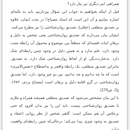
همراهی امر دیگری نیز نیاز دارد؟
قبل از اینکه بخواهیم به جواب این سؤال بپردازیم، باید به نکته‌ای
اشاره نماییم و آن این است که استاد مصباح در بحث ایمان، علاوه
بر تصدیق منطقی (عقلی)، تصدیق روان‌شناختی را نیز مطرح می‌کنند.
ایشان بیان می‌دارند که تصدیق روان‌شناختی یعنی شخص به دلیل و
برهانِ اثبات قضیه‌ای که منطقاً بین موضوع و محمول آن رابطة مثبت
وجود دارد، علم ندارد و به همین دلیل در وجود چنین رابطه‌ای شک
دارد. به‌عبارت‌دیگر، او از لحاظ روان‌شناختی شک دارد، نه تصدیق.
بنابراین تصدیق منطقى، یک رابطة واقعى و به‌اصطلاح «نفس‌الامرى»
است که ما چه بدانیم و چه ندانیم، بین دو چیز وجود دارد، اما تصدیق
روان‌شناختى در گرو اقامة دلیل و برهان است ‏‏(مصباح یزدی، ۱۳۸۲،
ج2، ص174).
با این بیان مشخص می‌شود که تصدیق منطقی همیشه همراه و ملازم
با تصدیق روان‌شناختی نیست. باید این را نیز بدان افزود که حتی
برعکس آن هم ممکن است: گاهی شخص از نظر روانی اعتقاد و
تصدیق به وجود چیزی پیدا می‌کند؛ درحالی‌که چنین رابطه‌ای واقعیت
ندارد.