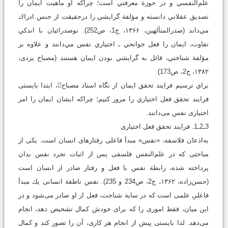
علم‌النفسي و در حوزة معرفتي است؛ چراكه او ماهيت ايمان را
تصديق عقلاني دانسته و مؤلفة گرايشي را درحقيقت از جنس ادراك
مي‌داند ‏(صدرالمتألهین، ۱۳۶۶، ج1، ص252). نوصدرائيان با اندكي
تفاوت، ايمان را فعل جوانحي ـ اختياري نفس مي‌دانند و علاوه بر
مؤلفة شناختي، قائل به گرايشي بودن ايمان هستند ‏(مصباح یزدی،
۱۳۸۲، ج2، ص173).
براي ترسيم فرايند تحقق ايمان از نگاه استاد مصباح، ابتدا بایستی
فرايند تحقق فعل اختياري را مرور ‌كنيم؛ چراکه ایشان ایمان را امر
اختیاری نفس می‌دانند.
3ـ2ـ1. فرايند تحقق فعل اختياری
به‌اذعان فلاسفه، «نفس» مبدأ فاعلى رفتارهاى انسان است. یکی از
مباحثی که در علم‌النفس فلسفى پس از اثبات تجرد نفس بدان
پرداخته شده، رابطة نفس با فعل و رفتار صادر از انسان است
‏(حسن‌زاده، ۱۳۶۲، ج2، ص234 و 235). نفس ناطقة انسانى يك مبدأ
فاعلىِ علمى است كه در سایة شناخت، فعل از او صادر مى‌شود و در
این میان، فقط امورى را كه براى خودش كمال تشخيص دهد، انجام
می‌دهد. لذا بایستی پيش از انجام هر كارى، آن را تصور كند و كمال