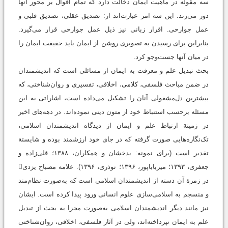
سه مقوله در ماهیت ایمان دخالت دارد که تمام اقوال بر محور آنها
دور می‌زند. این سه امر عبارت‌اند از: تصدیق عقلی، تصدیق قلبی و
عمل جوارحی. اقرار زبانی نیز ذیل عمل جوارحی قرار می‌گیرد.
بنابراین برای رسیدن به تصویری روشن از ایمان باید حقیقت ایمان را
در میان آنها جست‌وجو کرد.
بحث تبدیل علم و معرفت به ایمان از مسائلی است که اندیشمندان
در ضمن مباحث فلسفی، کلامی، اخلاقی، تفسیری و روان‌شناختی، که
بیشترین دل‌مشغولی آنان را تشکیل می‌داده است، اشاراتی به این
مسئله برحسب استنباط خود از متون دینی نموده‌اند. در دهه‌های اخیر
در زمینة ارتباط علم و ایمان از دیدگاه اندیشمندان اسلامی،
تک‌نگاره‌هایی صورت گرفته که در جای خود ارزشمند بوده و شایستة
تقدیر است ‏(برای نمونه: بدخشان و همکاران، ۱۳۸۸‬؛ ‫قلی‌زاده و
جعفری، ۱۳۹۳‬؛ ‫میرباباپور، ۱۳۹۶‬؛ ‫نوذری، ۱۳۹۶). علامه مصباح یزدی
در زمرة آن دسته از اندیشمندان اسلامی است که به‌صورت نظام‌مند
و منسجم به اسلامی‌سازی علوم انسانی ورود پیدا کرده است. ایشان
نیز مانند دیگر اندیشمندان اسلامی به‌صورت مجزا به بحث از تبدیل
علم به ایمان نپرداخته‌اند، ولی در آثار فلسفی، اخلاقی، روان‌شناختی