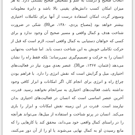
انتخاب صحیح و درست به علم و تشخیص صحیح بستگى دارد. به هر
میزان امکان کسب دانش‌هاى یقینى بالا باشد و دایرة معلومات
وسیع‌تر گردد، امکان استفادة درست از آنها براى تکاملات اختیارى
بیشتر خواهد بود ‏(مصباح یزدی، ۱۳۸۰، ص89). شکى در ضرورت
شناخت هدف و کمال واقعى و مسیر صحیح آن وجود ندارد و براى
کسى که خواهان دستیابى به کمال واقعى است، لازم است که قبل از
حرکت تکاملى خویش به این شناخت دست یابد. اما شناخت به‌تنهایى
انسان را به حرکت و تصمیم‌گیرى نمى‌رساند؛ بلکه فقط راه را نشان
مى‌دهد‏ (عثمان، ۱۳۶۷، ص38). عنصر بعدیِ مورد نیاز در فعالیت‌هاى
اختیارى، میل و گرایش است که نقش انرژى را دارد. با فراهم بودن
چراغ راه و انرژی برای انجام کار، اگر امکانات و ابزار کافی وجود
نداشته باشد، فعالیت‌های اختیاری به سرانجام نخواهند رسید. قدرت،
آخرین عنصر اساسى است که انسان در فعالیت‌هاى اختیارى بدان
نیازمند است. قدرت در این زمینه نقش امکانات و ابزار را بازى
مى‌کند. انسان در پرتو شناخت و استفاده از میل‌ها، می‌تواند هرآنچه
را در راستاى کمال واقعى خود مى‌داند، محقق کند یا کارهایى را که
مانع رسیدن او به کمال نهایى می‌شوند یا او را از آن دور مى‌کنند،