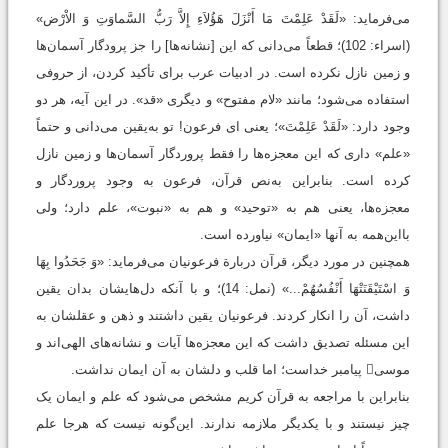
مى‌فرماید: «لَقَدْ عَلِمْتَ مَا أَنْزَلَ هَؤُلاَءِ إِلاَّ رَبُّ السَّماوَتِ وَ الاْرْض»
(اسراء: 102)؛ قطعاً مى‌دانى که این [نشانه‌ها] را جز پرودگار آسمان‌ها
و زمین نازل نکرده است. در ادبیات عرب برای تأکید کردن، از حروفی
استفاده می‌شود؛ مانند «لام مفتوح» و دیگرى «قد». در این آیه، هر دو
وجود دارد: «لَقَدْ عَلِمْتَ»؛ یعنى اى فرعون! تو به‌یقین مى‌دانى و حتماً
«علم» دارى که این معجزه‌ها را فقط پروردگار آسمان‌ها و زمین نازل
کرده است. بنابراین به‌نص قرآن، فرعون به وجود پروردگار و
معجزه‌ها، یعنی هم به «توحید» و هم به «نبوت»، علم دارد؛ ولى
بااین‌همه به آنها «ایمان» نیاورده است.
همچنین در مورد دیگر، قرآن دربارة فرعونیان مى‌فرماید: «وَ جَحَدُوا بِهَا
وَ اسْتَيْقَنَتْهَا أَنْفُسُهُمْ...» (نمل: 14)؛ و با آنکه دل‌هایشان بدان یقین
داشت، آن را انکار کردند. فرعونیان یقین داشتند و ذهن و عقلشان به
این مسئله تصدیق داشت که این معجزه‌ها آیات و نشانه‌هاى الهى‌اند و
موسى‌ پیامبر خداست؛ اما قلب و دلشان به آن ایمان نداشت.
بنابراین با مراجعه به قرآن کریم مشخص می‌شود که علم و ایمان یک
چیز نیستند و با یکدیگر ملازمه ندارند. این‌گونه نیست که هرجا علم