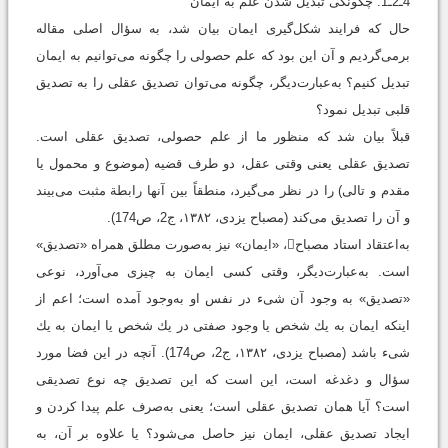
4ـ2ـ1. چگونگی تبديل شدن علم به ايمان
حال که فرایند شکل‌گیری ایمان بیان شد، به سؤال اصلی مقاله
برمی‌گردیم و آن این بود که علم حصولی را چگونه می‌توانیم به ایمان
تبدیل کنیم؟ به‌عبارت‌دیگر، چگونه می‌توان تصدیق عقلی را به تصدیق
قلبی تبدیل نمود؟
قبلاً بیان شد که منظور ما از علم حصولی، تصدیق عقلی است.
تصدیق عقلی یعنی وقتی عقل، دو طرف قضیه (موضوع و محمول یا
مقدم و تالی) را در نظر می‌گیرد، منطقاً بین آنها رابطة مثبت می‌بیند
و آن را تصدیق می‌کند ‏(مصباح یزدی، ۱۳۸۲، ج2، ص174).
به‌اعتقاد استاد مصباح، «‌ايمان‌» نیز به‌صورت مطلق همراه «‌تصديق‌»
است. به‌عبارت‌دیگر، وقتى كسى ايمان به چيزى مى‌آورد، نوعى
«‌تصديق‌» به وجود آن شىء در نفس او به‌وجود آمده است؛ اعم از
اینکه ايمان به يك شخص يا وجود صفتى در يك شخص یا ايمان به يك
شىء باشد (مصباح یزدی، ۱۳۸۲، ج2، ص174). آنچه در این فضا مورد
سؤال و دغدغه است، اين است كه اين تصديق چه نوع تصديقى
است؟ آیا همان تصدیق عقلی است؛ یعنی به‌صرف علم پیدا کردن و
ایجاد تصدیق عقلی، ایمان نیز حاصل می‌شود؟ یا علاوه بر آن، به