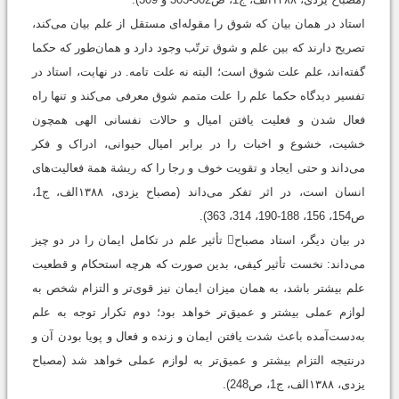
استاد در همان بیان که شوق را مقوله‌ای مستقل از علم بیان می‌کند،
تصریح دارند که بین علم و شوق ترتّب وجود دارد و همان‌طور که حکما
گفته‌اند، علم علت شوق است؛ البته نه علت تامه. در نهایت، استاد در
تفسیر دیدگاه حکما علم را علت متمم شوق معرفی می‌کند و تنها راه
فعال شدن و فعلیت یافتن امیال و حالات نفسانی الهی همچون
خشیت، خشوع و اخبات را در برابر امیال حیوانی، ادراک و فکر
می‌داند و حتی ایجاد و تقویت خوف و رجا را که ریشة همة فعالیت‌های
انسان است، در اثر تفکر می‌داند ‏(مصباح یزدی، ۱۳۸۸الف، ج1،
ص154، 156، 188-190، 314، 363).
در بیان دیگر، استاد مصباح تأثیر علم در تکامل ایمان را در دو چیز
می‌داند: نخست تأثیر کیفی، بدین صورت که هرچه استحکام و قطعیت
علم بیشتر باشد، به همان میزان ایمان نیز قوی‌تر و التزام شخص به
لوازم عملی بیشتر و عمیق‌تر خواهد بود؛ دوم تکرار توجه به علم
به‌دست‌آمده باعث شدت یافتن ایمان و زنده و فعال و پویا بودن آن و
درنتیجه التزام بیشتر و عمیق‌تر به لوازم عملی خواهد شد (مصباح
یزدی، ۱۳۸۸الف، ج1، ص248).