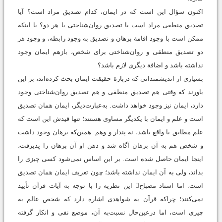
اكنون سؤال اين است که در ايمان، كدام تصديق مراد است؟ آيا
تصديق منطقى مراد است يا تصديق روان‌شناختى يا هر دو؟ يا اينكه
ممكن است با وجود اقامة برهان و تصديق به وجود رابطه، و وجود هر
دو تصديق منطقى و روان‌شناختى براى شخص، بازهم ايمان وجود
نداشته باشد و اضافة دیگرى لازم باشد؟
بسيارى از اندیشمندانی كه دربارة حقيقت ايمان بحث كرده‌اند، بر این
باورند که وقتى هم تصديق منطقى و هم تصديق روان‌شناختى وجود
دارد، ايمان نيز وجود خواهد داشت. به‌عبارت‌ديگر، ايمان همان تصديق
است و علم و ايمان با يكديگر مساوى هستند؛ تنها قيدش اين است كه
علم مطابق با واقع باشد، نه پندار و وهم. همين‌كه برهان وجود داشت
و شخص هم به آن برهان آگاه شد و ذهن او آن برهان را پذيرفت،
اينجا ايمان حاصل شده است. بر اين اساس نمى‌شود كسى چيزى را
بداند، ولى به آن ايمان نداشته باشد؛ چون تعريف ايمان همان تصديق
است. اما استاد مصباح این نظريه را با توجه به آيات قرآن تأييد
نمى‌کنند؛ چراکه قرآن به شواهدی اشاره دارد كه شخص عالم به
چيزى است، اما درعين‌حال نسبت‌به آن، موضع نفى و انكار گرفته