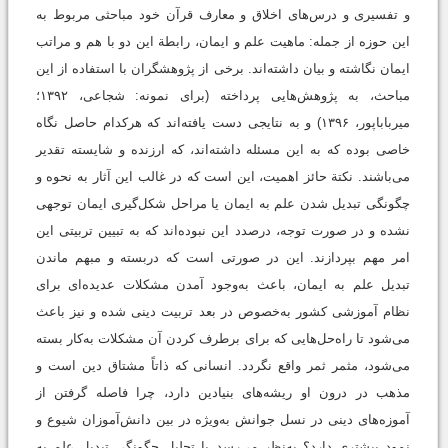
و تفسیری و درس‌های اخلاق و معارف قرآن خود مباحثی مربوط به
این حوزه از جمله: ماهیت علم و ایمان، رابطة این دو با هم و مراتب
ایمان نگاشته و بیان داشته‌اند. برخی از پژوهشگران با استفاده از این
مباحث، به پژوهش‌هایی پرداخته‌ ‏(برای نمونه: شجاعی، ۱۳۹۲‬؛
‫میرباباپور، ۱۳۹۶) و به نتایجی دست یافته‌اند که هرکدام حاصل نگاه
خاصی بوده که به این مسئله داشته‌اند، که ارزنده و شایسته تقدیر
می‌باشند. نکتة حائز اهمیت، این است که در غالب این آثار به نحوه و
چگونگی تبدیل شدن علم به ایمان یا مراحل شکل‌گیری ایمان توجهی
نشده و در صورت توجه، درصدد این نبوده‌اند که به تبیین تربیتی این
امر مهم بپردازند. این در صورتی است که دربسته و مبهم ماندن
تبدیل علم به ایمان، باعث به‌وجود آمدن مشکلات عدیده‌ای برای
نظام آموزشی کشور به‌خصوص در بعد تربیت دینی شده و نیز باعث
می‌شود تا راه‌حل‌هایی که برای برطرف کردن آن مشکلات به‌کار بسته
می‌شود، مثمر ثمر واقع نگردد. انسانی که ذاتاً مشتاق دین است و
مذهب در درون او ریشه‌های بنیادین دارد، چرا فاصله گرفتن از
آموزه‌های دینی در نسل جوانش به‌ویژه در بین دانش‌آموزان شیوع و
نمود بیشتری دارد؟ به‌نظر می‌رسد با تحلیل چگونگی تبدیل علم به