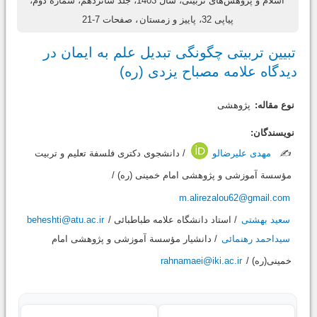
اسلام و پژوهش‌های تربیتی، سال 1403، جلد شانزدهم، شماره دوم،
پیاپی 32، پاییز و زمستان
، صفحات 7-21
تبیین تربیتی چگونگی تبدیل علم به ایمان در
دیدگاه علامه مصباح یزدی (ره)
نوع مقاله:
پژوهشی
نویسندگان:
✍️
مهدی علیرضالو
/ دانشجوی دکتری فلسفة تعلیم و تربیت
مؤسسة آموزشی و پژوهشی امام خمینی (ره) /
m.alirezalou62@gmail.com
سعید بهشتی
/ استاد دانشگاه علامه طباطبائی /
beheshti@atu.ac.ir
سیداحمد رهنمائی
/ دانشیار مؤسسة آموزشی و پژوهشی امام
خمینی(ره) /
rahnamaei@iki.ac.ir