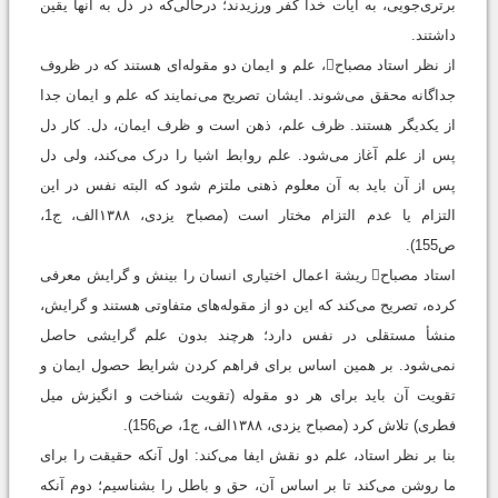
برترى‌جویى، به آیات خدا کفر ورزیدند؛ درحالى‌که در دل به آنها یقین
داشتند.
از نظر استاد مصباح، علم و ایمان دو مقوله‌ای هستند که در ظروف
جداگانه محقق می‌شوند. ایشان تصریح می‌نمایند که علم و ایمان جدا
از یکدیگر هستند. ظرف علم، ذهن است و ظرف ایمان، دل. کار دل
پس از علم آغاز می‌شود. علم روابط اشیا را درک می‌کند، ولی دل
پس از آن باید به آن معلوم ذهنی ملتزم شود که البته نفس در این
التزام یا عدم التزام مختار است ‏(مصباح یزدی، ۱۳۸۸الف، ج1،
ص155).
استاد مصباح ریشة اعمال اختیاری انسان را بینش و گرایش معرفی
کرده، تصریح می‌کند که این دو از مقوله‌های متفاوتی هستند و گرایش،
منشأ مستقلی در نفس دارد؛ هرچند بدون علم گرایشی حاصل
نمی‌شود. بر همین اساس برای فراهم کردن شرایط حصول ایمان و
تقویت آن باید برای هر دو مقوله (تقویت شناخت و انگیزش میل
فطری) تلاش کرد (مصباح یزدی، ۱۳۸۸الف، ج1، ص156).
بنا بر نظر استاد، علم دو نقش ایفا می‌کند: اول آنکه حقیقت را برای
ما روشن می‌کند تا بر اساس آن، حق و باطل را بشناسیم؛ دوم آنکه