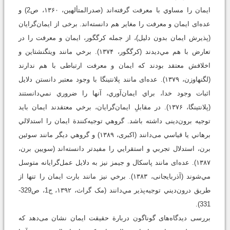
ايمان را مساوي با معرفت گرفته‌اند‏ (صدرالمتألهین، ۱۳۶۰، ص2) و
عده‌ای ايمان و معرفت را مغاير هم دانسته‌اند.‌‌ برخی از ايمان‌گرايان
(پذيرش ايمان بدون دليل)، از جمله کرگگور، ايمان و معرفت را در
تعارض با هم مي‌ديدند ‏(کرگگور، ۱۳۷۴). برخي مانند ويتگنشتاين و
اخلافش معتقد بودند که ایمان و معرفت ارتباطی با هم ندارند
‏(لگنهاوزن، ۱۳۷۹). عده‌ای مانند پلانتينگا با وجود معتبر دانستن دلایل
اثبات وجود خدا، براي ايمان‌آوري، آنها را ضروري نمي‌دانستند
‏(پلانتینگا، ۱۳۷۶). در مقابلِ ايمان‌گرايان، برخي معتقدند ايمان بايد
توجيه برون‌دینی داشته باشد. گروهي توجيه‌كنندة ايمان را استدلالي
برهاني يا قياسي می‌دانند ‏(اکبری، ۱۳۸۹) و گروهي ديگر مانند سوئين
برن، استدلال تجربي و استقرايي را مفيدتر دانسته‌اند ‏(سویین برن،
۱۳۸۷). عده‌ای مانند پاسكال و جيمز نيز به دلايل عمل‌گرايانه متوسل
مي‌شوند ‏(آذربایجانی، ۱۳۸۳). برخي نيز مانند بارت ايمان را تنها از
طريق درون‌ديني توجيه‌پذير مي‌دانند ‏(مک گراث، ۱۳۹۲، ج1، ص329-
331).
بررسی دیدگاه‌های گوناگون دربارة حقیقت ایمان نشان می‌دهد که