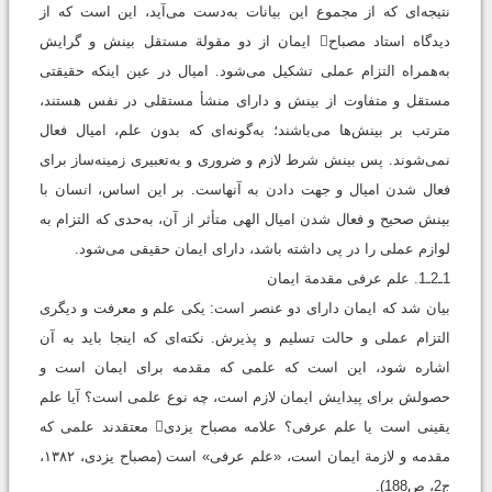
نتیجه‌ای که از مجموع این بیانات به‌دست می‌آید، این است که از
دیدگاه استاد مصباح ایمان از دو مقولة مستقل بینش و گرایش
به‌همراه التزام عملی تشکیل می‌شود. امیال در عین اینکه حقیقتی
مستقل و متفاوت از بینش و دارای منشأ مستقلی در نفس هستند،
مترتب بر بینش‌ها می‌باشند؛ به‌گونه‌ای‌ که بدون علم، امیال فعال
نمی‌شوند. پس بینش شرط لازم و ضروری و به‌تعبیری زمینه‌ساز برای
فعال شدن امیال و جهت دادن به آنهاست. بر این اساس، انسان با
بینش صحیح و فعال شدن امیال الهی متأثر از آن، به‌حدی که التزام به
لوازم عملی را در پی داشته باشد، دارای ایمان حقیقی می‌شود.
1ـ2ـ1. علم عرفی مقدمة ايمان
بیان شد که ایمان دارای دو عنصر است: یکی علم و معرفت و دیگری
التزام عملی و حالت تسلیم و پذیرش. نکته‌ای که اینجا باید به آن
اشاره شود، این است که علمى كه مقدمه براى ايمان است و
حصولش براى پيدايش ايمان لازم است، چه نوع علمی است؟ آیا علم
یقینی است یا علم عرفی؟ علامه مصباح یزدی معتقدند علمی که
مقدمه و لازمة ایمان است، «‌علم عرفى‌» است ‏(مصباح یزدی، ۱۳۸۲،
ج2، ص188).