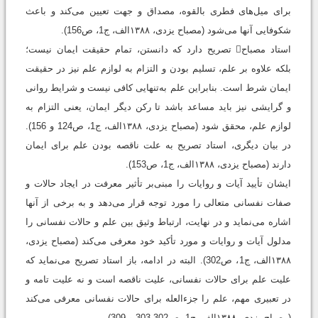
برای میل‌های فطری بالقوه، مصداق و جهت تعیین می‌کند و باعث
شکوفایی آنها می‌شود (مصباح یزدی، ۱۳۸۸الف، ج1، ص156).
استاد مصباح تصریح دارد که دانستن، تمام حقیقت ایمان نیست؛
بلکه علاوه بر علم، تسلیم بودن و التزام به لوازم علم نیز در حقیقت
ایمان شرط است. بنابراین علم به‌تنهایی کافی نیست و شرایط روانی
و گرایشی نیز باید مساعد باشد تا رکن دیگر ایمان، یعنی التزام به
لوازم علم، محقق شود (مصباح یزدی، ۱۳۸۸الف، ج1، ص124 و 156).
در بیان دیگری، استاد تصریح به علت ناقصه بودن علم برای ایمان
دارند (مصباح یزدی، ۱۳۸۸الف، ج1، ص153).
ایشان تأیید آیات و روایات را مبنی‌بر تأثیر معرفت در ایجاد حالات و
صفات نفسانی متعالی را مورد توجه قرار می‌دهد و به برخی از آنها
اشاره می‌نماید و در نهایت، ارتباط وثیق بین علم و حالات نفسانی را
مدلول آیات و روایات و مورد تأکید خود معرفی می‌کند (مصباح یزدی،
۱۳۸۸الف، ج1، ص302). البته در ادامه، باز استاد تصریح می‌نماید که
علیت علم برای حالات نفسانی، علیت ناقصه است و نه علیت تامه و
در تعبیری مهم، علم را جزءالعله برای حالات نفسانی معرفی می‌کند
(مصباح یزدی، ۱۳۸۸الف، ج1، ص302-303 و 309).