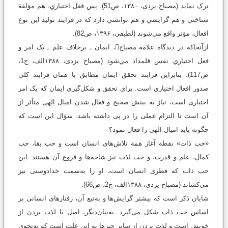
ترک نماید ‏(مصباح یزدی، ۱۳۸۰، ص51). پس فعل اختياري، هم مؤلفة
شناختي و هم گرايشي و هم توانشي دارد كه در فرايند توليد اين نوع
افعال، مؤثر واقع مي‌شوند ‏(لطیفی، ۱۳۹۶، ص82).
ازآنجاكه در دیدگاه علامه مصباح، ایمان ـ برخلاف علم ـ یک امر و
فعل اختياري نفس قلمداد مي‌شود ‏(مصباح یزدی، ۱۳۸۸الف، ج1،
ص117)، بنابراین فرايند تحقق ايمان مطابق با همان فرايند كلي
صدور افعال اختياري است. برای تحقق و شکل‌گیری ایمان که یک امر
اختیاری است، نیاز به بینش صحیح و فعال شدن امیال الهی متأثر از
آن است تا التزام عملی را در پی داشته باشد. سؤال این است که
چگونه باید امیال الهی را فعال نمود؟
«حب ذات» نقطة آغاز همة تلاش‌های انسان است و حب بقا، حب
کمال، علم و قدرت، و حب لذت نیز شاخه‌ها و فروع آن هستند. این
حب ذات که فطری انسان است، او را به‌سمت خدادوستی نیز
می‌کشاند ‏(مصباح یزدی، ۱۳۸۸الف، ج2، ص66).
شایان ذکر است که بیشتر گرایش‌ها و به‌تبع آن، رفتارهای انسانی بر
اساس حب ذات شکل می‌گیرد. به‌بیان‌دیگر، اصل با لذت بردن از
خویش است و لذت بردن از سایر چیزها به این علت است که به‌نحوی