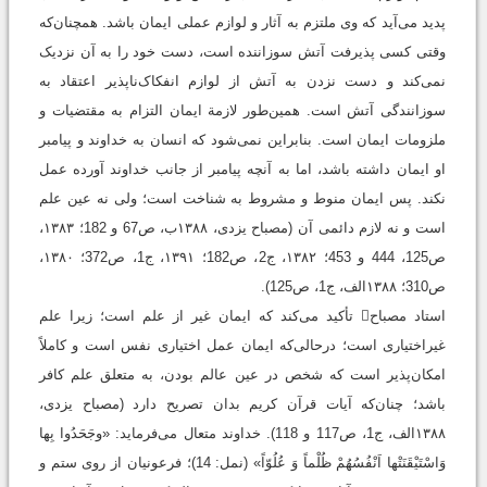
پديد می‌آيد که وی ملتزم به آثار و لوازم عملی ايمان باشد. همچنان‌که
وقتی کسی پذيرفت آتش سوزاننده است، دست خود را به آن نزديک
نمی‌کند و دست نزدن به آتش از لوازم انفکاک‌ناپذير اعتقاد به
سوزانندگی آتش است. همين‌طور لازمة ايمان التزام به مقتضيات و
ملزومات ايمان است. بنابراين نمی‌شود که انسان به خداوند و پيامبر
او ايمان داشته باشد، اما به آنچه پيامبر از جانب خداوند آورده عمل
نکند. پس ايمان منوط و مشروط به شناخت است؛ ولی نه عين علم
است و نه لازم دائمی آن (مصباح يزدی، ۱۳۸۸ب، ص67 و 182‬؛ ۱۳۸۳‌،
ص125، 444 و 453؛ ۱۳۸۲، ج2، ص182‬؛ ۱۳۹۱‌، ج1، ص372‬؛ ۱۳۸۰،
ص310‬؛ ۱۳۸۸الف، ج1، ص125).
استاد مصباح تأکید می‌کند که ایمان غیر از علم است؛ زیرا علم
غیراختیاری است؛ درحالی‌که ایمان عمل اختیاری نفس است و کاملاً
امکان‌پذیر است که شخص در عین عالم بودن، به متعلق علم کافر
باشد؛ چنان‌که آیات قرآن کریم بدان تصریح دارد ‏(مصباح یزدی،
۱۳۸۸الف، ج1، ص117 و 118). خداوند متعال می‌فرماید: «وجَحَدُوا بِها
وَاسْتَيْقَنَتْها اَنْفُسُهُمْ ظُلْماً وَ عُلُوّاً» (نمل: 14)؛ فرعونیان از روى ستم و