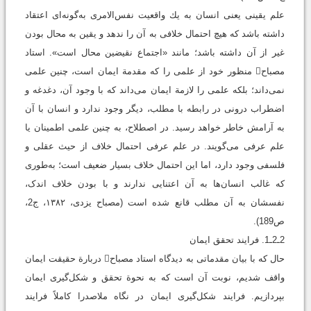
علم یقینی یعنی انسان به يك واقعيت نفس‌الامرى به‌گونه‌ای اعتقاد
داشته باشد که هيچ احتمال خلافی به آن را ندهد و یقین به محال بودن
غير از آن داشته باشد؛ مانند «اجتماع نقیضین ‌محال است‌». استاد
مصباح منظور خود از علمى را كه مقدمة ايمان است، چنين علمى
نمی‌داند؛ بلکه‌ علمى را لازمة ايمان می‌داند که با وجود آن، دغدغه و
اضطراب درونی در رابطه با مطلب، دیگر وجود ندارد و انسان با آن
به آرامش خاطر خواهد رسید. در اصطلاح، به چنین علمی اطمینان یا
علم عرفی می‌گویند. در علم عرفی احتمال خلاف از حیث عقلی و
فلسفى وجود دارد، اما این احتمال خلاف بسيار ضعيف است؛ به‌طوری
‌که غالب انسان‌ها به آن اعتنايى ندارند و با بودن خلاف اندک،
نفسشان به آن مطلب قانع شده است ‏(مصباح یزدی، ۱۳۸۲، ج2،
ص189).
2ـ2ـ1. فرايند تحقق ايمان
حال که با بیان مقدماتی به دیدگاه استاد مصباح دربارة حقیقت ایمان
واقف شدیم، نوبت آن است که به نحوة تحقق و شکل‌گیری ایمان
بپردازیم. فرايند شکل‌گیری ایمان در نگاه ملاصدرا كاملاً فرايند