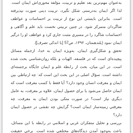
به‌عنوان مهم‌ترین بعد تعلیم و تربیت، مؤلفة محوری‌اش ایمان است.
لذا اگر ایمان به‌درستی شکل نگیرد، تربیت دینی صورت نپذیرفته
است. بنابراین بايستی این نوع از تربیت بر احساسات و عواطف
شاگردان متمركز شود. در چنين تربيتي نخست بايد علم و آگاهی و
احساسات شاگرد را در مسيري مثبت جاري كرد و عواطف او را درگير
ايمان نمود ‏(بلندهمتان، ۱۳۹۲، ص57 [با اندکی تصرف]).
تحقق و شکل‌گیری ایمان، به‌ويژه ايمان به خدا، ازجمله مسائل
پيچيده‌ای است که‌ در فلسفه، الهيات و بلكه روان‌شناسي بحث شده
است. در این میان، بحث از رابطة علم و ايمان جایگاه برجسته‌ای
داشته است. سؤال اصلی در این بحث اين است كه: چه ارتباطي بین
ايمان و معرفت‌ انسان وجود دارد؟ آيا فقط با کسب معرفت است که
ايمان حاصل می‌شود يا برای حصول ایمان، علاوه بر معرفت، به عامل
دیگری نیاز است؟ در صورت متکی بودن ايمان به معرفت، چه
معرفتي زمينه‌ساز ايمان است؟ گرایش چه نقشی در حصول ایمان
دارد؟
بررسی و تحلیل متفكران غربي و اسلامي در رابطه با اين مسائل،
باعث به‌وجود آمدن ديدگاه‌هاي مختلفي شده است. برخي حقيقت