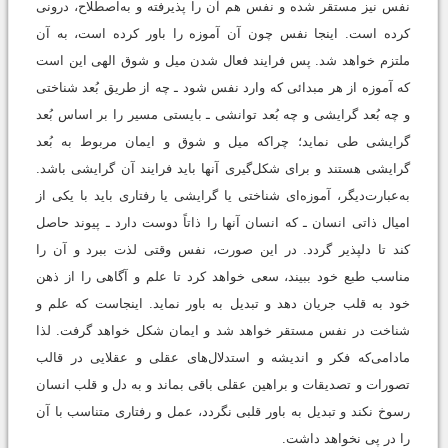
نفس نیز مستقر شده و نفس هم آن را پذیرفته و به‌اصطلاح، درونی
کرده است. اینجا نفس چون آن آموزه را باور کرده است، به آن
ملتزم خواهد شد. پس فرایند فعال شدن میل و شوق الهی این است
که آموزه از هر مبدائی که وارد نفس شود ـ چه از طریق بُعد شناختی
و چه بُعد گرایشی و چه بُعد توانشی ـ بایستی مسیر را بر اساس بُعد
گرایشی طی نماید؛ چراکه میل و شوق و ایمان مربوط به بُعد
گرایشی هستند و برای شکل‌گیری آنها باید فرایند آن گرایشی باشد.
به‌عبارت‌دیگر، آموزه‌ای شناختی یا گرایشی یا رفتاری باید با یکی از
امیال ذاتی انسان ـ که انسان آنها را ذاتاً دوست دارد ـ پیوند حاصل
کند تا دلپذیر گردد. در این صورت، نفس وقتی لذت ببرد و آن را
مناسب طبع خود ببیند، سعی خواهد کرد تا علم و آگاهی را از ذهن
خود به قلب جریان دهد و تبدیل به باور نماید. اینجاست که علم و
شناخت در نفس مستقر خواهد شد و ایمان شکل خواهد گرفت. لذا
مادامی‌که فکر و اندیشه و استدلال‌های عقلی و عقلایی در قالب
تصورات و تصدیقات و براهین عقلی باقی بماند و به دل و قلب انسان
رسوخ نکند و تبدیل به باور قلبی نگردد، عمل و رفتاری متناسب با آن
را در پی نخواهد داشت.