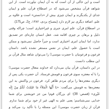
است و این حاکی از آن است که به آن ايمان نياورده است. از اين
شواهد قرآن مشخص مى‌شود كه در اصطلاح قرآن، علم و ايمان
جدای از يكديگرند و ايمان چيزى بيش از «‌دانستن‌» است و علاوه بر
علم، اضافة ديگرى نيز لازم دارد ‏(مصباح یزدی، ۱۳۸۲، ج2، ص175).
در اصطلاح قرآن، علم امری جبری و غیراختیاری است؛ چراکه وقتى
دليل و برهان بر چيزى اقامه شد، عقل انسان چاره‌اى جز تصديق
ندارد، اما ايمان امری اختيارى است و جبراً حاصل نمى‌شود و ممكن
است با حصول علم، ايمان در نفس مستقر نشده باشد. داستان
فرعون و فرعونيان با حضرت موسى را می‌توان شاهد مثال قرآن بر
اين مطلب دانست.
در این داستان، قرآن بیان می‌دارد که خداوند متعال حضرت موسى
را با نُه معجزه سوى فرعون و قومش فرستاد. آن حضرت يكى پس از
ديگرى معجزه‌ها را براى مردم ظاهر كرد. فرعون در واكنش به این
معجزه‌ها به قومش مى‌گفت: «يَا أَيُّهَا الْمَلاَءُ مَا عَلِمْتُ لَكُمْ مِنْ إِلَه
غَيْرِى» (قصص: 38)؛ اى بزرگان قوم! من جز خویشتن براى شما
خدایى نمى‌شناسم؛ یعنى علم به الهى غیر از خود براى شما ندارم.
قرآن از زبان حضرت موسى این مسئله را با تأکید رد می‌کند و