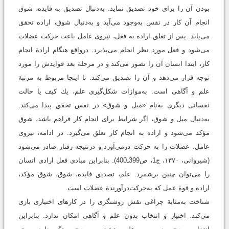
بودن آن را برای خود تصديق نماید. به‌دنبال تصديق به فايده، شوق
انجام آن كار در نفس به‌وجود می‌آید و به‌دنبال شوق، اراده تحقق
مى‌يابد. پس از تعلق اراده به فعل، نیروی عامل باعث حرکت عضلات
می‌شود و فعل مورد نظر انجام می‌پذیرد. درواقع هنگام ارادة انجام
كار، ابتدا انسان آن را تصور می‌کند و در مرحلة بعد فوايدش را مورد
توجه قرار مى‌دهد و آن را تصديق مى‌كند. تا اینجا مربوط به مرتبة
علم و آگاهى است. به‌موازات شکل‌گیری علم، يك كيف يا حالت
نفسانى ديگری به‌نام «ميل و شوق» در نفس تحقق پيدا مى‌كند.
به‌دنبال ميل و شوق، اگر شرايط براى انجام کار فراهم باشد، شوق
مؤكد مى‌شود و اراده به انجام کار تعلق مى‌گيرد. در ادامه، نیروی
عامل، عضلات را به حركت درمى‌آورد و درنتيجه رفتار صادر مى‌شود
‏(شیروانی، ۱۳۷۰، ج1، ص399ـ400). بنابراين مبادى فعل ارادى انسان
را مى‌توان چنين برشمرد: علم، تصدیق فایده، شوق، شوق مؤکد،
اراده و قوة عمل كه به‌حركت‌درآورندة عضلات است.
شناخت به‌مثابة چراغى نقش روشنگرى را در کارهاى اختیارى بازى
مى‌کند. اختیار و انتخاب بدون علم و آگاهى امکان ندارد. بنابراین