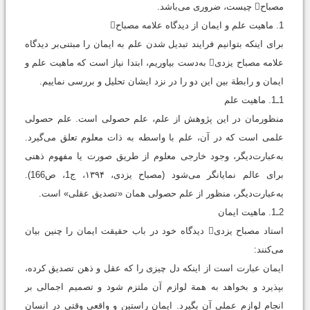
مصباح چیست، ضروری می‌باشد.
1. ماهيت علم و ايمان از ديدگاه علامه مصباح
برای اینکه بتوانیم فرایند تبدیل شدن علم به ایمان را مبتنی‌بر دیدگاه
علامه مصباح یزدی به‌دست بیاوریم، ابتدا نیاز است که ماهیت علم و
ایمان و رابطة بین این دو را در نزد ایشان تحلیل و بررسی نماییم.
1ـ1. ماهيت علم
منظورمان در این پژوهش از علم، علم حصولی است. علم حصولی
علمی است که در آن، علم با واسطه به ذات معلوم تعلق می‌گیرد.
به‌عبارت‌دیگر، وجود خارجی معلوم از طریق صورت یا مفهوم ذهنی
برای عالم نمایانگر می‌شود ‏(مصباح یزدی، ۱۳۹۴، ج1، ص166).
به‌عبارت‌دیگر، منظور از علم حصولی همان «تصدیق عقلی» است.
2ـ1. ماهيت ايمان
استاد مصباح یزدی دیدگاه خود در باب حقیقت ایمان را چنین بیان
می‌کنند:
ايمان عبارت است از اينکه دل چيزی را که عقل و ذهن تصديق کرده،
بپذيرد و بخواهد به همة لوازم آن ملتزم شود و تصميم اجمالی بر
انجام لوازم عملی آن بگيرد. ايمان راستين و واقعی وقتی در انسان