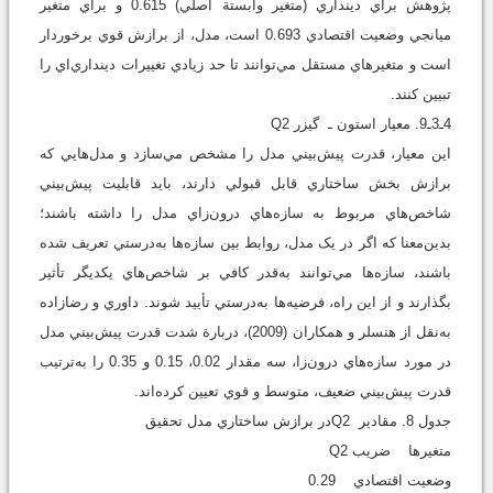
پژوهش براي دينداري (متغير وابستة اصلي) 0.615 و براي متغير
ميانجي وضعيت اقتصادي 0.693 است، مدل، از برازش قوي برخوردار
است و متغيرهاي مستقل مي‌توانند تا حد زيادي تغييرات دينداري‌اي را
تبيين کنند.
4ـ3ـ9. معيار استون ـ گيزر Q2
اين معيار، قدرت پيش‌بيني مدل را مشخص مي‌سازد و مدل‌هايي که
برازش بخش ساختاري قابل قبولي دارند، بايد قابليت پيش‌بيني
شاخص‌هاي مربوط به سازه‌هاي درون‌زاي مدل را داشته باشند؛
بدين‌معنا که اگر در يک مدل، روابط بين سازه‌ها به‌درستي تعريف شده
باشند، سازه‌ها مي‌توانند به‌قدر کافي بر شاخص‌هاي يکديگر تأثير
بگذارند و از اين راه، فرضيه‌ها به‌درستي تأييد شوند. داوري و رضازاده
به‌نقل از هنسلر و همکاران (2009)، دربارة شدت قدرت پيش‌بيني مدل
در مورد سازه‌هاي درون‌زا، سه مقدار 0.02، 0.15 و 0.35 را به‌ترتيب
قدرت پيش‌بيني ضعيف، متوسط و قوي تعيين کرده‌اند.
جدول 8. مقادير Q2در برازش ساختاري مدل تحقيق
متغيرها ضريب Q2
وضعيت اقتصادي 0.29