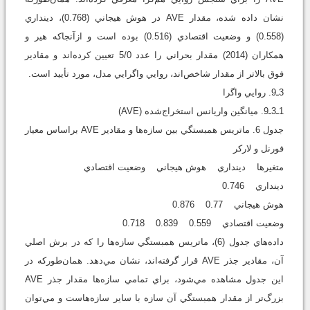
نشان داده شده، مقدار AVE در هوش هيجاني (0.768)، دينداري
(0.558) و وضعيت اقتصادي (0.516) بوده است و ازآنجاکه هير و
همکاران (2014) مقدار بحراني را عدد 5/0 تعيين کرده‌اند و مقادير
فوق بالاتر از مقدار شاخص‌اند، روايي واگرايي مدل، مورد تأييد است.
3ـ9. روايي واگرا
1ـ3ـ9. ميانگين واريانس استخراج‌شده (AVE)
جدول 6. ماتريس همبستگي بين سازه‌ها و مقادير AVE براساس معيار
فورنل و لارکر
متغيرها دينداري هوش هيجاني وضعيت اقتصادي
دينداري 0.746
هوش هيجاني 0.77 0.876
وضعيت اقتصادي 0.559 0.839 0.718
داده‌هاي جدول (6)، ماتريس همبستگي سازه‌ها را که در برش اصلي
آن، مقادير جذر AVE قرار گرفته‌اند، نشان مي‌دهد. همان‌طورکه در
اين جدول مشاهده مي‌شود، براي تمامي سازه‌ها مقدار جذر AVE
بزرگ‌تر از مقدار همبستگي آن سازه با ساير سازه‌هاست و مي‌توان