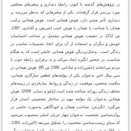
در پژوهش‌هاي گذشته تا کنون، رابطة دينداري و متغيرهاي مختلفي
مورد بررسي قرار گرفته‌اند. يکي از متغيرهايي که به‌نظر مي‌رسد بر
دينداري تأثير مثبتي دارد، هوش هيجاني است. هوش هيجاني ترکيب
هيجان با شناخت يا هيجان با هوش است (شريفي و آقاياري، 1387،
ص 212). در حقيقت، هوش هيجاني مشتمل بر شناخت احساسات
خويش و ديگران و استفاده از آن براي اتخاذ تصميمات مناسب در
زندگي است. به‌عبارتي‌ديگر، هوش هيجاني عاملي است که به هنگام
شکست، در شخص انگيزه ايجاد مي‌کند و به برقراري رابطة خوب با
مردم مي‌انجامد (حسن‌زاده و ساداتي، 1388 ص 85). هوش هيجاني در
سي سال اخير به‌عنوان يکي از مؤلفه‌هاي قطعي سازگاري هيجاني،
سلامت شخصي، موفقيت در زندگي و روابط ميان‌فردي در زمينه‌هاي
مختلف زندگي روزانه شناخته شده است (پابلو و دساير، 2008). هوش
هيجاني به‌عنوان يک مؤلفة مهم در ساختار شخصيتي انسان قرار
مي‌گيرد. انگيزش، شناخت، هيجان و خودآگاهي به‌صورت خاصي در
روان‌شناسي شخصيت به‌عنوان چهار جريان اصلي محسوب مي‌شود
که مبناي زيست‌شناسي شخصيت را تشکيل مي‌دهد (اکبر‌زاده، 1383،
ص 32). همچنين هوش هيجاني به‌عنوان توانايي کنترل هيجانات زندگي