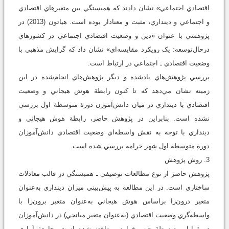
اقتصادي اجتماعي» نشان دادند که همبستگي بين متغير‌هاي اقتصادي
و اجتماعي و دينداري، مثبت و معنادار بوده است. هياتون (2013) در
پژوهشي با عنوان «دين و وضعيت اقتصادي اجتماعي در کشورهاي
درحال‌توسعه: يک رويکرد مقايسه‌اي» نشان داد که گرايش مذهبي با
وضعيت اقتصادي ـ اجتماعي در ارتباط است.
بررسي پژوهش‌هاي یادشده و دیگر پژوهش‌هاي انجام‌شده در‌ اين
زمينه نشان مي‌دهد که تا کنون رابطة هوش هيجاني و وضعيت
اقتصادي با دينداري در ميان دانش‌آموزن دورة متوسطة اول بررسي
نشده است. بنابراين در پژوهش حاضر، رابطة هوش هيجاني و
دينداري با توجه به نقش واسطه‌اي وضعيت اقتصادي دانش‌آموزان
دورة متوسطة اول شهر خرامه بررسي شده است.
3. روش پژوهش
پژوهش حاضر از نوع مطالعات توصيفي ـ همبستگي در قالب معادلات
ساختاري است. در اين مطالعه به پيش‌بيني ميزان دينداري به‌عنوان
متغير درون‌زا براساس هوش هيجاني به‌عنوان متغير برون‌زا با
واسطه‌گري وضعيت اقتصادي (به‌عنوان متغير ميانجي) در دانش‌آموزان
دورة اول متوسطة شهر خرامه پرداخته شده است. جامعة آماري