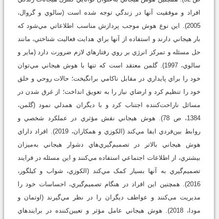
افراد و موفقيت آنها در زندگي توجه شده است (سالوي و گروال،
2005). اين نوع هوش موجب پردازش مناسب اطلاعاتي مي‌شود که
بار هيجاني دارند و استفاده از آنها براي هدايت فعاليت شناختي، مانند
حل مسئله و تمرکز انرژي بر روي رفتارهاي لازم ضرورت دارد (ماير و
سالوي، 1997). گلمن معتقد است که تنها با هوش هيجاني مي‌توان
خود را براي پايداري در مقابل ناکامي برانگيخت؛ حالات روحي و خلق
خود را تنظيم کرد و ارضاي نياز را به تعويق انداخت؛ از غرق شدن در
مسائل ناراحت‌کننده اجتناب کرد و با ديگران همدلي نمود (گلمن،
1384، ص 78). هوش هيجاني نقش مؤثري در عملکرد شخصي و
روابط بين‌فردي ايفا مي‌کند (الکوزي و همکاران، 2019). افراد داراي
هوش هيجاني بالاتر در تصميم‌گيري‌هاي دشوار هيجاني به‌ميزان
بيشتري، از اطلاعات اجتماعي استفاده مي‌کنند و اين مسئله در فرايند
تصميم‌گيري به آنها بسیار کمک مي‌کند (الکوزي، شواب و کيلگور،
2016). همچنين اين افراد در هنگام تصميم‌گيري، احساسات خود را
مديريت می‌کنند و عواطف ديگران را در نظر مي‌گيرند (اوتمان و
مودا، 2018). هوش هيجاني عامل مؤثر و تعيين‌کننده در برايندهاي