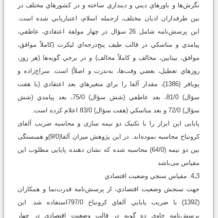
نگرش‌ها و باورهاي ديني و دينداري ساخته و در کشورهاي مختلف در
بين طرفداران اديان مختلف، ازجمله اسلام، اعتبار‌يابي شده است.
اين پرسش‌نامه شامل 26 سؤال در چهار مولفة اعتقادي، عاطفي،
پيامدي و مناسکي در قالب طيف پنج‌درجه‌اي ليکرت (کاملاً موافق،
موافق، بينابين، مخالف و کاملاً مخالف) و در برخي گويه‌ها (هر روز،
روزهاي تعطيل، بعضي وقت‌ها، به‌ندرت و اصلاً) است. سراج‌زاده و
پویافر (1386)، مقدار آلفا را براي متغيرهاي بعد اعتقادي (با هفت
سؤال) 81/0، بعد عاطفي (شش سؤال) 75/0، بعد پيامدي (شش
سؤال) 72/0 و بعد مناسکي (هفت سؤال) 83/0 اعلام کرده است.
پایایی این ابزار را با تکنیک دو نیمه سازی و محاسبه ضریب آلفای
کرونباخ محاسبه نموده‌‌اند. در این پژوهش میزان آلفا(9/0)و همبستگی
بین دو نیمه (64/0) محاسبه شده که نشان دهنده پایایی مطلوب این
مقیاس می‌باشد
3ـ4. مقياس سنجي وضعيت اقتصادي
جهت سنجش وضعيت اقتصادي، از پرسش‌نامة قدرت‌نما و همکاران
(1392) با ضريب پايايي آلفاي کرونباخ 797/0استفاده شد. اين
پرسش‌نامه حاوي ده گويه در قالب وضعيت اقتصادي در چهار