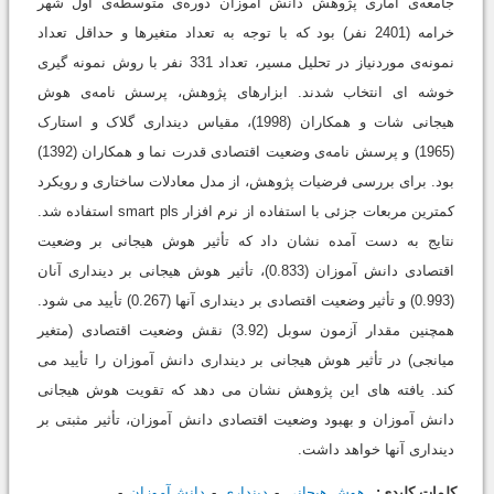
جامعه‌ی آماری پژوهش دانش آموزان دوره‌ی متوسطه‌ی اول شهر
خرامه (2401 نفر) بود که با توجه به تعداد متغیرها و حداقل تعداد
نمونه‌ی موردنیاز در تحلیل مسیر، تعداد 331 نفر با روش نمونه گیری
خوشه ای انتخاب شدند. ابزارهای پژوهش، پرسش نامه‌ی هوش
هیجانی شات و همکاران (1998)، مقیاس دینداری گلاک و استارک
(1965) و پرسش نامه‌ی وضعیت اقتصادی قدرت نما و همکاران (1392)
بود. برای بررسی فرضیات پژوهش، از مدل معادلات ساختاری و رویکرد
کمترین مربعات جزئی با استفاده از نرم افزار smart pls استفاده شد.
نتایج به دست آمده نشان داد که تأثیر هوش هیجانی بر وضعیت
اقتصادی دانش آموزان (0.833)، تأثیر هوش هیجانی بر دینداری آنان
(0.993) و تأثیر وضعیت اقتصادی بر دینداری آنها (0.267) تأیید می شود.
همچنین مقدار آزمون سوبل (3.92) نقش وضعیت اقتصادی (متغیر
میانجی) در تأثیر هوش هیجانی بر دینداری دانش آموزان را تأیید می
کند. یافته های این پژوهش نشان می دهد که تقویت هوش هیجانی
دانش آموزان و بهبود وضعیت اقتصادی دانش آموزان، تأثیر مثبتی بر
دینداری آنها خواهد داشت.
کلمات کلیدی:
هوش هیجانی
دینداری
دانش‌آموزان