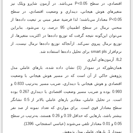
اقتصادي، در سطح 0.05>P مي‌باشد. در آزمون شاپرو ويلک نيز
متغيرهاي هوش هيجاني، دينداري و وضعيت اقتصادي، در سطح
0.05>P معنادار مي‌باشند؛ لذا فرضية صفر مبني بر تبعيت داده‌ها از
منحني نرمال در سطح اطمينان 95 درصد، رد مي‌شود. بنابراين
مي‌توان اين‌گونه نتيجه گرفت که توزيع داده‌ها در اکثريت متغيرها، از
توزيع نرمال پيروي نمي‌کند. ازآنجاکه توزيع داده‌ها نرمال نیست، از
نرم‌افزار smart pls برای تحليل داده‌ها استفاده شد.
2ـ8. آزمون‌هاي آماري
همان‌طورکه در نمودار (1) نشان داده شده، بارهاي عاملي مدل
پژوهش حاکي از آن است که در مسير هوش هيجاني با وضعيت
اقتصادي و هوش هيجاني با دينداري، ضريب مسير به‌ترتيب 0.833 و
0.993 بوده و ضريب مسير وضعيت اقتصادي با دينداري 0.267 بوده
است. در تحليل عاملي، مقادير بارهاي عاملي بالاتر از 0.5 نشانگر
سطح معنادار قوي است. براي مواردي که تعداد نمونه از صد نفر
بيشتر باشد، بارهايي که حداقل 0.19 و 0.26 هستند، به‌ترتيب در سطح
0.05 و 0.01 معنادار تلقي مي‌شوند (عباسي اسفنجاني، 1396).
نمودار 1. بارهای عاملی مدل پژوهش