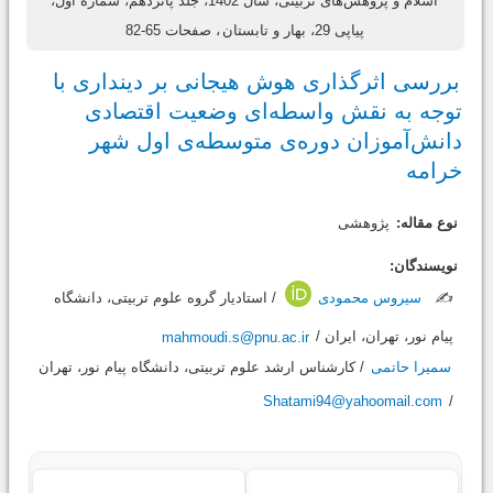
اسلام و پژوهش‌های تربیتی، سال 1402، جلد پانزدهم، شماره اول،
پیاپی 29، بهار و تابستان
، صفحات 65-82
بررسی اثرگذاری هوش هیجانی بر دینداری با
توجه به نقش واسطه‌ای وضعیت اقتصادی
دانش‌آموزان دوره‌ی متوسطه‌ی اول شهر
خرامه
نوع مقاله:
پژوهشی
نویسندگان:
✍️
سیروس محمودی
/ استادیار گروه علوم تربیتی، دانشگاه
پیام نور، تهران، ایران /
mahmoudi.s@pnu.ac.ir
سمیرا حاتمی
/ کارشناس ارشد علوم تربیتی، دانشگاه پیام نور، تهران
Shatami94@yahoomail.com
/