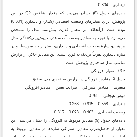
دينداري 0.304
داده‌هاي جدول (8) نشان مي‌دهد که مقدار شاخص Q2 در اين
پژوهش، براي متغير‌هاي وضعيت اقتصادي (0.29) و دينداري (0.304)
بوده است. ازآنجاکه اين معيار، قدرت پيش‌بيني مدل را مشخص
مي‌سازد، با توجه به مقادير به‌دست‌آمده، قدرت پيش‌بيني‌کنندگي مدل
در هر دو سازة وضعيت اقتصادي و دينداري، بيش از حد متوسط، و در
سازة دينداري تقريباً نزديک به قوي است. اين مقادير حاکي از برازش
مناسب مدل ساختاري پژوهش است.
5ـ3ـ9. معيار افزونگي
جدول 9. مقادير افزونگي در برازش ساختاري مدل تحقيق
متغيرها مقادير اشتراکي ضرايب تعيين مقادير افزونگي
هوش هيجاني 0.768 -- --
دينداري 0.558 0.615 0.258
وضعيت اقتصادي 0.463 0.693 0.315
داده‌هاي جدول (9) مقادير مربوط به افزونگي را نشان مي‌دهد. اين
معيار، از حاصل‌ضرب مقادير اشتراکي سازه‌ها در مقادير مربوط به
آنها به‌دست آمده و نشانگر مقدار تغيرپذيري شاخص‌هاي يک سازة