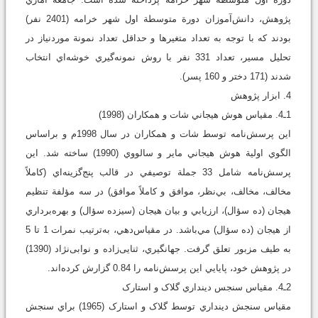
پژوهش، دانش‌آموزان دورة متوسطة اول شهر خرامه (2401 نفر)
بودند که با توجه به تعداد متغيرها و حداقل تعداد نمونة موردنياز در
تحليل مسير، تعداد 331 نفر با روش نمونه‌گيري خوشه‌اي انتخاب
شدند (171 دختر و 160 پسر).
4. ابزار پژوهش
1ـ4. مقياس هوش هيجاني شات و همکاران (1998)
اين پرسش‌نامه توسط شات و همكاران در سال 1998م و براساس
الگوي اولية هوش هيجاني ماير و سالووي (1990) ساخته شد. اين
پرسش‌نامه شامل 33 جملة توصيفي در قالب پنج‌گزينه‌اي (کاملاً
مخالف، مخالف، بي‌نظر، موافق و کاملاً موافق) در سه مؤلفة تنظيم
هيجان (ده سؤال)، ارزيابي و بيان هيجان (سیزده سؤال) و بهره‌برداري
از هيجان (ده سؤال) مي‌باشد. در مقياس‌دهي، به‌ترتيب نمرات 1 تا 5
به طيف مزبور تعلق گرفت. جهانگيري، ثنایی‌زاده و نوابی‌نژاد (1390)
در پژوهش خود، پايايي اين پرسش‌نامه را 0.84 گزارش کرده‌اند.
2ـ4. مقياس سنجس دينداري گلاک و استارک
مقياس سنجش دينداري توسط گلاک و استارک (1965) براي سنجش