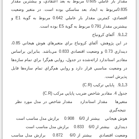
مقدار بار عاملي 0.605 مربوط به بعد اعتقادي، و بيشترين مقدار
0.835مربوط به ايجاد بعد مناسکي بوده است. در متغير وضعيت
اقتصادي، کمترين مقدار بار عاملي 0.642 مربوط به گوية E1 و
بيشترين مقدار 0.791 مربوط به گوية E5 بوده است.
2ـ1ـ9. آلفاي کرونباخ
در اين پژوهش، آلفاي کرونباخ براي متغيرهاي هوش هيجاني 0.85،
دينداري 0.73 و وضعيت اقتصادي 0.833 مي‌باشد. بنابراين براساس
مقادير استاندارد ارائه‌شده در جدول، روايي هم‌گرا براي تمام سازه‌ها
در وضعيت مناسبي قرار دارد و روايي هم‌گراي تمام سازه‌ها قابل
پذيرش است.
3ـ1ـ9. پايايي ترکيب (C.R)
جدول 4. مقادير شاخص‌ ضريب پايايي مرکب (C.R)
متغيرها مقدار استاندارد مقدار شاخص در مدل مورد نظر
نتيجه‌گيري
هوش هيجاني بيشتر از 6/0 0.908 برازش مدل مناسب است
دينداري بيشتر از 6/0 0.833 برازش مدل مناسب است
وضعيت اقتصادي بيشتر از 6/0 0.872 برازش مدل مناسب