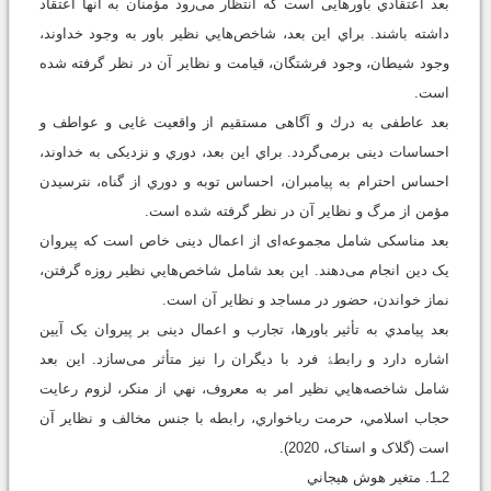
ﺑﻌﺪ اﻋﺘﻘﺎدي ﺑﺎورﻫﺎﯾﯽ است ﮐﻪ اﻧﺘﻈﺎر ﻣﯽ‌رود ﻣﺆﻣﻨﺎن ﺑﻪ آﻧﻬﺎ اﻋﺘﻘﺎد
داﺷﺘﻪ ﺑﺎﺷﻨﺪ. ﺑﺮاي اﯾﻦ ﺑﻌﺪ، شاخص‌هايي ﻧﻈﯿﺮ ﺑﺎور ﺑﻪ وﺟﻮد ﺧﺪاوﻧﺪ،
وﺟﻮد ﺷﯿﻄﺎن، وﺟﻮد ﻓﺮﺷﺘﮕﺎن، ﻗﯿﺎﻣﺖ و ﻧﻈﺎﯾﺮ آن در ﻧﻈﺮ ﮔﺮﻓﺘﻪ ﺷﺪه
اﺳﺖ.
ﺑﻌﺪ ﻋﺎﻃﻔﯽ ﺑﻪ درك و آﮔﺎﻫﯽ ﻣﺴﺘﻘﯿﻢ از واﻗﻌﯿﺖ ﻏﺎﯾﯽ و ﻋﻮاﻃﻒ و
اﺣﺴﺎﺳﺎت دﯾﻨﯽ ﺑﺮﻣﯽ‌ﮔﺮدد. ﺑﺮاي اﯾﻦ ﺑﻌﺪ، دوري و ﻧﺰدﯾﮑﯽ ﺑﻪ ﺧﺪاوﻧﺪ،
اﺣﺴﺎس اﺣﺘﺮام ﺑﻪ پيامبران، اﺣﺴﺎس ﺗﻮﺑﻪ و دوري از ﮔﻨﺎه، ﻧﺘﺮﺳﯿﺪن
ﻣﺆﻣﻦ از ﻣﺮگ و ﻧﻈﺎﯾﺮ آن در ﻧﻈﺮ ﮔﺮﻓﺘﻪ ﺷﺪه اﺳﺖ.
ﺑﻌﺪ ﻣﻨﺎﺳﮑﯽ ﺷﺎﻣﻞ مجموعه‌ای از اﻋﻤﺎل دﯾﻨﯽ ﺧﺎص اﺳﺖ ﮐﻪ ﭘﯿﺮوان
ﯾﮏ دﯾﻦ اﻧﺠﺎم ﻣﯽ‌دﻫﻨﺪ. اﯾﻦ ﺑﻌﺪ ﺷﺎﻣﻞ شاخص‌هايي ﻧﻈﯿﺮ روزه ﮔﺮﻓﺘﻦ،
ﻧﻤﺎز ﺧﻮاﻧﺪن، ﺣﻀﻮر در ﻣﺴﺎﺟﺪ و ﻧﻈﺎﯾﺮ آن اﺳﺖ.
ﺑﻌﺪ ﭘﯿﺎﻣﺪي ﺑﻪ ﺗﺄﺛﯿﺮ ﺑﺎورﻫﺎ، ﺗﺠﺎرب و اﻋﻤﺎل دﯾﻨﯽ ﺑﺮ ﭘﯿﺮوان ﯾﮏ آﯾﯿﻦ
اﺷﺎره دارد و راﺑﻄﮥ ﻓﺮد ﺑﺎ دﯾﮕﺮان را ﻧﯿﺰ ﻣﺘﺄﺛﺮ ﻣﯽسازد. اين بعد
شامل شاخصه‌هايي نظير امر به معروف، نهي از منکر، لزوم رعايت
حجاب اسلامي، حرمت رباخواري، رابطه با جنس مخالف و نظاير آن
است (گلاک و استاک، 2020).
2ـ1. متغير هوش هيجاني