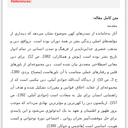
References:
متن کامل مقاله:
مقدمه
آثار به‌جامانده از تمدن‌هاي کهن به‌وضوح نشان مي‌دهد که دينداري از
مؤلفه‌هاي اصلي زندگي بشر در همة دوران بوده است. درواقع، دين و
مذهب عنصري جدايي‌ناپذير از فرهنگ و تمدن انساني در تمام ادوار
تاريخ بشر بوده است (بوش و همکاران، 1982، ص 12). براي دين
معاني اصطلاحي متعددي بيان شده است. دين مجموعه‌اي از باورهاي
قلبي و رفتارهاي عملي متناسب با آن باورهاست (مصباح يزدي، 1380،
ج 3، ص 10). از ديدگاه آيت‌الله جوادي آملي، دﯾﻦ ﻣﮑﺘﺒﯽ اﺳﺖ ﮐﻪ از
مجموعه‌ای از ﻋﻘﺎﯾﺪ، اﺧﻼق، ﻗﻮاﻧﯿﻦ و ﻣﻘﺮرات ﺗﺸﮑﯿﻞ ﺷﺪه و ﻫﺪف آن
راﻫﻨﻤﺎﯾﯽ اﻧﺴﺎن ﺑﺮاي ﻧﯿﻞ ﺑﻪ ﺳﻌﺎدت اﺳﺖ (جوادي آملي، 1392، ص
157). اريکسون دين را کهن‌ترين و مؤثرترين نهادي مي‌داند که موجب
بروز ظهور و اطمينان و تعهد به يک ايدئولوژي مي‌شود و اين پايبندي
براي حل موفقيت‌آميز بحران رواني ـ اجتماعي دورة نوجواني و کسب
هويت، اساسي است (هاشمي و جوکار، 1389).