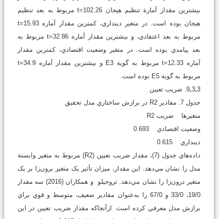
بيشترين مقدار آمارة تنظيم هيجان 102.26=t مربوط به بعد تنظيم
هيجان بوده است. در متغير دينداري، کمترين مقدار آماره 15.93=t
مربوط به بعد اعتقادي، و بيشترين مقدار آماره 32.86=t مربوط به
بعد پيامدي بوده است. در متغير وضعيت اقتصادي، کمترين مقدار
آماره 12.33=t مربوط به گوية E3 و بيشترين مقدار آماره 34.9=t
مربوط به گوية E5 بوده است.
3ـ3ـ9. ضريب تعيين
جدول 7. مقادير R2 در برازش ساختاري مدل تحقيق
متغيرها ضريب R2
وضعيت اقتصادي 0.693
دينداري 0.615
داده‌هاي جدول (7)، مقدار ضريب تعيين (R2) مربوط به متغير وابستة
مدل را نشان مي‌دهد. اين مقدار، ميزان تأثير يک متغير برون‌زا بر يک
متغير درون‌زا را نشان مي‌دهد. تروجيلو و همکاران (2016) سه مقدار
19/0، 33/0 و 67/0 را به‌عنوان مقادير ضعيف، متوسط و قوي براي
برازش مدل معرفي کرده است. ازآنجاکه مقدار ضريب تعيين در اين