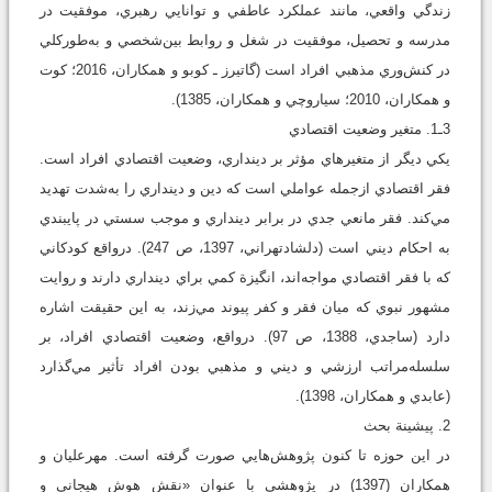
زندگي واقعي، مانند عملکرد عاطفي و توانايي رهبري، موفقيت در
مدرسه و تحصيل، موفقيت در شغل و روابط بين‌شخصي و به‌طورکلي
در کنش‌وري مذهبي افراد است (گاتيرز ـ کوبو و همکاران، 2016؛ کوت
و همکاران، 2010؛ سياروچي و همکاران، 1385).
3ـ1. متغير وضعيت اقتصادي
يکي ديگر از متغيرهاي مؤثر بر دينداري، وضعيت اقتصادي افراد است.
فقر اقتصادي ازجمله عواملي است که دين و دينداري را به‌شدت تهديد
مي‌کند. فقر مانعي جدي در برابر دينداري و موجب سستي در پايبندي
به احکام ديني است (دلشادتهراني، 1397، ص 247). درواقع کودکاني
که با فقر اقتصادي مواجه‌اند، انگيزة کمي براي دينداري دارند و روايت
مشهور نبوي که ميان فقر و کفر پيوند مي‌زند، به اين حقيقت اشاره
دارد (ساجدي، 1388، ص 97). درواقع، وضعيت اقتصادي افراد، بر
سلسله‌مراتب ارزشي و ديني و مذهبي بودن افراد تأثير مي‌گذارد
(عابدي و همکاران، 1398).
2. پيشينة بحث
در اين حوزه تا کنون پژوهش‌هايي صورت گرفته است. مهرعليان و
همکاران (1397) در پژوهشي با عنوان «نقش هوش هيجاني و