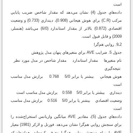
است
داده‌هاي جدول (4) نشان مي‌دهد که مقدار شاخص‌ ضريب پايايي
مرکب (C.R) براي هوش هيجاني (0.908)، دينداري (0.733) و وضعيت
اقتصادي (0.872) بالاتر از مقدار استاندارد (6/0) مي‌باشد (هنسلر،
2009) و قابل قبول است.
2ـ9. روايي هم‌گرا
جدول 5. ضرايب AVE براي متغيرهاي پنهان مدل پژوهش
نام متغيرها مقدار استاندارد مقدار شاخص در مدل مورد نظر
نتيجه‌گيري
هوش هيجاني بيشتر يا برابر 5/0 0.768 برازش مدل مناسب
است
دينداري بيشتر يا برابر 5/0 0.558 برازش مدل مناسب است
وضعيت اقتصادي بيشتر يا برابر 5/0 0.516 برازش مدل مناسب
است
داده‌هاي جدول (5)، مقادير AVE ميانگين واريانس استخراج‌شده را
براي سنجش روايي هم‌گرا نشان مي‌دهد. فورنل و لارکر (1981) معيار
AVE را براي سنجش روايي هم‌گرا معرفي کرده‌اند. همان‌طورکه