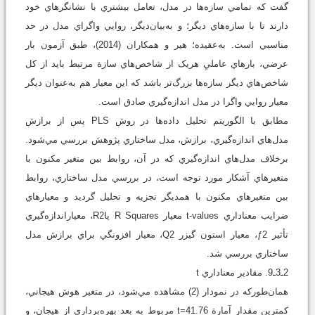
گفت که تمامي سازه‌ها در مدل، تعامل بيشتري با نشانگرهاي خود
دارند تا با سازه‌هاي ديگر؛ و به‌بيان‌ديگر، روايي واگراي مدل در حد
مناسبي است. به‌عقيده؛ هير و همکاران (2014)، طبق آزمون بار
عرضي، بارهاي عامليِ هريک از شاخص‌هاي سازة مرتبط بايد از کل
شاخص‌هاي ديگر سازه‌ها بزرگ‌تر باشد که اين معيار هم به‌عنوان ديگر
معيار روايي واگرا در مدل اندازه‌گيري صادق است.
مطابق با الگوريتم تحليل داده‌ها در روش PLS پس از برازش
مدل‌هاي اندازه‌گيري، برازش، مدل ساختاري پژوهش بررسي مي‌شود.
برخلاف مدل‌هاي اندازه‌گيري که در آن، روابط بين متغير مکنون با
متغيرهاي آشکار مورد توجه است، در بررسي مدل ساختاري، روابط
بين متغيرهاي مکنون با همديگر تجزيه و تحليل گردید و معيارهاي
ضرايب معناداري t-values معيار R Squares ياR2، معياراندازه‌گيري
تأثير ƒ2، معيار استون گيزر Q2، معيار افزونگي براي برازش مدل
ساختاري بررسي شد.
2ـ3ـ9. مقادير معناداري t
همان‌طورکه در نمودار (2) مشاهده مي‌شود، در متغير هوش هيجاني،
کمترين مقدار آمارة 41.76=t مربوط به بعد بهره‌برداري از هيجان، و