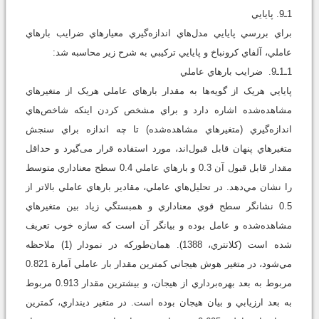
1ـ9. پايايي
براي بررسي پايايي مدل‌هاي اندازه‌گيري معيارهاي ضرايب بارهاي
عاملي، آلفاي کرونباخ و پايايي ترکيبي به شرح زير محاسبه شد:
1ـ1ـ9. ضرايب بارهاي عاملي
پايايي هريک از گويه‌ها به مقدار بارهاي عاملي هريک از متغيرهاي
مشاهده‌شده اشاره دارد و براي مشخص کردن اينکه شاخص‌هاي
اندازه‌گيري (متغيرهاي مشاهده‌شده) تا چه اندازه براي سنجش
متغيرهاي پنهان قابل قبول‌اند، مورد استفاده قرار می‌گیرد و حداقل
مقدار قابل قبول آن 0.3 و بارهاي عاملي 0.4 سطح معناداري متوسط
را نشان مي‌دهد. در تحليل‌هاي عاملي، مقادير بارهاي عاملي بالاتر از
0.5 نشانگر سطح قوي معناداري و همبستگي زياد بين متغيرهاي
مشاهده‌شده و عامل بوده و بيانگر آن است که سازه خوب تعريف
شده است (کلانتري، 1388). همان‌طورکه در نمودار (1) ملاحظه
مي‌شود، در متغير هوش هيجاني کمترين مقدار بار عاملي آمارة 0.821
مربوط به بعد بهره‌برداري از هيجان، و بيشترين مقدار 0.913 مربوط
به بعد ارزيابي و بيان هيجان بوده است. در متغير دينداري، کمترين