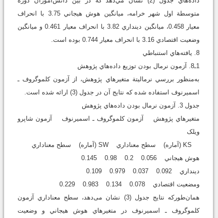
داده‌هاي جدول (2) نشان مي‌دهد که در بين دانش‌آموزان دورة
متوسطة اول شهر خرامه، ميانگين هوش هيجاني 3.75 با انحراف
معيار 0.458، ميانگين دينداري 3.82 با انحراف معیار 0.461 و ميانگين
وضعيت اقتصادي 3.16 با انحراف معيار 0.744 بوده است.
8. يافته‌هاي استنباطي
1ـ8. آزمون نرمال بودن توزيع داده‌هاي پژوهش
به‌منظور بررسي نرماليتة متغيرهاي پژوهش، از آزمون کلموگروف ـ
اسميرنوف استفاده شده که نتايج آن در جدول (3) ارائه شده است.
جدول 3. آزمون نرمال بودن داده‌هاي پژوهش
متغيرهاي پژوهش آزمون کلموگروف ـ اسميرنوف آزمون شاپرو
ويلک
KS (آماره) سطح معناداري SW (آماره) سطح معناداري
هوش هيجاني 0.056 0.2 0.98 0.145
دينداري 0.092 0.037 0.979 0.109
ومضعيت اقتصادي 0.078 0.134 0.983 0.229
همان‌طورکه نتايج جدول (3) نشان می‌دهد، سطح معناداري آزمون
کلموگروف ـ اسميرنوف در متغيرهاي هوش هيجاني و وضعيت