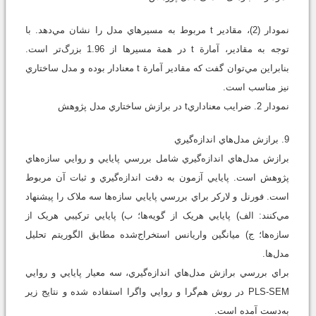
نمودار (2)، مقادير t مربوط به مسيرهاي مدل را نشان مي‌دهد. با
توجه به مقادير، آمارة t در همة مسيرها از 1.96 بزرگ‌تر است.
بنابراين مي‌توان گفت که مقادير آمارة t معنادار بوده و مدل ساختاري
نيز مناسب است.
نمودار 2. ضرايب معناداريt در برازش ساختاري مدل پژوهش
9. برازش مدل‌هاي اندازه‌گيري
برازش مدل‌هاي اندازه‌گيري شامل بررسي پايايي و روايي سازه‌هاي
پژوهش است. پايايي آزمون به دقت اندازه‌گيري و ثبات آن مربوط
است. فورنل و لارکر براي بررسي پايايي سازه‌ها سه ملاک را پيشنهاد
مي‌کنند: الف) پايايي هريک از گويه‌ها؛ ب) پايايي ترکيبي هريک از
سازه‌ها؛ ج) ميانگين واريانس استخراج‌شده مطابق الگوريتم تحليل
مدل‌ها.
براي بررسي برازش مدل‌هاي اندازه‌گيري، سه معيار پايايي و روايي
PLS-SEM در روش هم‌گرا و روايي واگرا استفاده شده و نتايج زير
به‌دست آمده است.