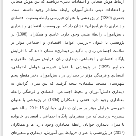
ارتباط هوش هيجاني و اعتقادات ديني» دريافتند که بين هوش هيجاني
و اعتقادات ديني دانش‌آموزان رابطة معنادار وجود داشته است.
جعفري (1389) در پژوهشي با عنوان «بررسي رابطة وضعيت اقتصادي
و دينداري دانش‌آموزان» نشان داد که بين وضعيت اقتصادي و دينداري
دانش‌آموزان رابطة مثبتي وجود دارد. عابدي و همکاران (1398) در
پژوهشي با عنوان «بررسي عوامل اقتصادي و اجتماعي مؤثر بر
سلامت اجتماعي زنان با تأکيد بر دينداري» نشان دادند که با افزايش
پايگاه اقتصادي و اجتماعي، دينداري زنان افزايش مي‌يابد. طاهري و
جمالپور (1395) در پژوهشي با عنوان «بررسي عوامل اجتماعي،
اقتصادي و فرهنگي مؤثر بر دينداري در دانش‌آموزان دختر مقطع پنجم
شهرستان مسجد سليمان» نتيجه گرفتند که بين ميزان گرايش به
دينداري دانش‌آموزان و محيط اجتماعي، اقتصادي و فرهنگي رابطة
معناداري وجود دارد. فتحي و همکاران (1394) در پژوهشي با عنوان
«بررسي عوامل مؤثر بر ميزان دينداري جوانان 15 تا 29 سالة شهر
سنندج» دريافتند که بين متغيرهاي پايگاه اجتماعي ـ اقتصادي خانواده
با ميزان دينداري جوانان رابطة معناداري وجود دارد. ها و همکاران
(2017) در پژوهشي با عنوان «روابط بين آموزش، دينداري و متغيرهاي