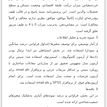
خرده‌مقياس ميزان درآمد، طبقة اقتصادي، وضعيت مسکن و سطح
تحصيلات والدين است. اين پرسش‌نامه بسته پاسخ و در قالب طيف
پنج‌درجه‌اي ليکرت (کاملاً موافق، موافق، نظري ندارم، مخالف و کاملاً
مخالف) است. در مقياس‌دهي، به‌ترتيب نمرات 0 تا 4 به طيف مزبور
تعلق گرفته است.
5. شيوة تجزيه و تحليل اطلاعات
از آمار توصيفي براي توصيف متغيرها (جداول فراواني، درصد، ميانگين
و نمودار) استفاده شد. در بخش استنباطي نيز ابتدا نرمال بودن
داده‌ها از آزمون کلموگروف ـ اسميرنوف استفاده شد؛ سپس براي
آزمون مدل مفهومي تحقيق نيز از مدل‌يابي معادلات ساختاري با
رويکرد مبتني بر حداقل مربعات جزئي، و نرم‌افزار smart pls برای
آزمون فرضيات و صحت مدل استفاده شده است. براي انجام
آزمون‌هاي فوق، از نرم‌افزار SPSS و smart pls استفاده شد.
6. يافته‌ها
در اين بخش، فراواني و درصد نمونه‌هاي آماري به‌تفکيک متغيرهاي
جمعيت‌شناختي ارائه شده است.