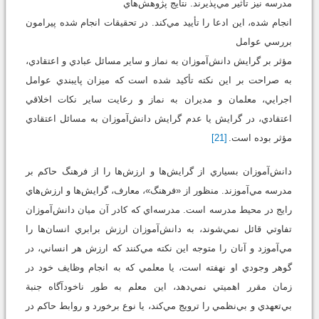
مدرسه نيز تأثير مي‌پذيرند. نتايج پژوهش‌هاي
انجام شده، اين ادعا را تأييد مي‌كند. در تحقيقات انجام شده پيرامون
بررسي عوامل
مؤثر بر گرايش دانش‌آموزان به نماز و ساير مسائل عبادي و اعتقادي،
به صراحت بر اين نكته تأكيد شده است كه ميزان پايبندي عوامل
اجرايي، معلمان و مديران به نماز و رعايت ساير نكات اخلاقي
اعتقادي، در گرايش يا عدم گرايش دانش‌آموزان به مسائل اعتقادي
مؤثر بوده است.
[21]
دانش‌آموزان بسياري از گرايش‌ها و ارزش‌ها را از فرهنگ حاكم بر
مدرسه مي‌آموزند. منظور از «فرهنگ»، معارف، گرايش‌ها و ارزش‌هاي
رايج در محيط مدرسه است. مدرسه‌اي كه كادر آن ميان دانش‌آموزان
تفاوتي قائل نمي‌شوند، به دانش‌آموزان ارزش برابري انسان‌ها را
مي‌آموزد و آنان را متوجه اين نكته مي‌كنند كه ارزش هر انساني، در
گوهر وجودي او نهفته است، يا معلمي كه به انجام وظايف خود در
زمان مقرر اهميتي نمي‌دهد، اين معلم به طور ناخودآگاه جنبة
بي‌تعهدي و بي‌نظمي را ترويج مي‌كند، يا نوع برخورد و روابط حاكم در