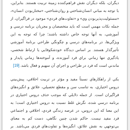
ديگران، بلكه ديگران نقش فراهم‌كننده زمينة تربيت هستند. بنابراين،
با توجه به مباني انسان‌شناختي و روان‌شناختي، «مختاربودن انسان»،
«مسئوليت‌پذيربودن وي» و «تفاوت‌هاي فردي» موجود در فراگيران، از
جمله نكات مهمي است كه بايد متخصصان و مجريان برنامه درسي و
آموزشي، به آنها توجه خاص داشته باشند؛ چرا كه توجه به اين
ويژگي‌ها، در برنامه‌هاي درسي و چگونگي طراحي برنامة آموزشي
تأثيرگذار هستند. بر اساس ديدگاه خودشكوفايي يا ارتباط شخصي،
يادگيري تنها زماني براي فرد آموزنده، و آموخته‌ها زماني پايدار و
ماندني است كه فرد در طراحي و اجراي آن سهيم و فعال باشد.
[19]
يكي از راهكارهاي نسبتاً ‌مفيد و مؤثر در تربيت اخلاقي، پيش‌بيني
دروس اختياري، به تناسب سن و مقطع تحصيلي، علائق و انگيزه‌هاي
فراگيران است. از جمله دلايلي كه موجب حذف دروس اختياري در
برنامه درسي شده، نگرش غلط نسبت به دروس اختياري است؛ به
اين معنا كه اين دروس، در عرصه زندگي فردي، اخلاقي و اجتماعي
فرد مفيد نيست. حاكم شدن چنين نگاهي، دست كم به معناي
بي‌توجهي به نقش علائق، انگيزه‌ها و تفاوت‌هاي فردي مي‌باشد. بر