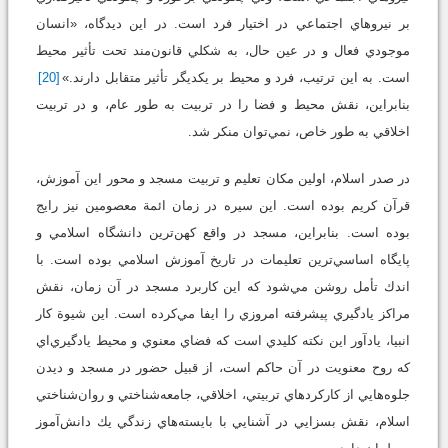
بر نيروهاي اجتماعي در اختيار فرد است. در اين ديدگاه، «انسان
موجودي فعال و در عين حال، به شكلي قانون‌مند تحت تأثير محيط
است. به اين ترتيب، فرد و محيط بر يكديگر تأثير متقابل دارند.»
[20]
بنابراين، نقش محيط و فضا را در تربيت به طور عام، و در تربيت
اخلاقي به طور خاص، نمي‌توان منكر شد.
در صدر اسلام، اولين مكان تعليم و تربيت مسجد و محور اين آموزش،
قرآن كريم بوده است. اين سيره در زمان ائمة معصومين نيز رايج
بوده است. بنابراين، مسجد در واقع كهن‌ترين دانشگاه اسلامي و
پايگاه اساسي‌ترين تعليمات در تاريخ آموزش اسلامي بوده است. با
اندك تأمل روشن مي‌شود كه اين كاربرد مسجد در آن زمان، نقش
مراكز يادگيري پيشرفته امروزي را ايفا مي‌كرده است. اين شيوة كار
انبيا، يادآور اين نكته كليدي است كه فضاي معنوي و محيط يادگيري‌اي
كه روح معنويت در آن حاكم است، از قبيل حضور در مسجد و ديدن
جلوه‌هايي از كاركردهاي تربيتي، اخلاقي، جامعه‌شناختي و روان‌شناختي
اسلام، نقش بسزايي در آشنايي با بايسته‌هاي زندگي يك دانش‌آموز