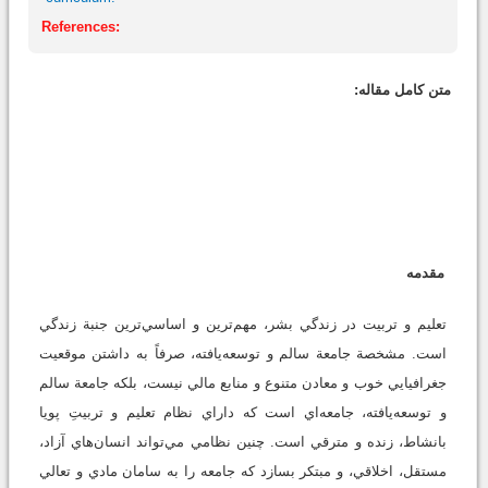
References:
متن کامل مقاله:
مقدمه
تعليم و تربيت در زندگي بشر، مهم‌ترين و اساسي‌ترين جنبة زندگي
است. مشخصة جامعة سالم و توسعه‌يافته، صرفاً به داشتن موقعيت
جغرافيايي خوب و معادن متنوع و منابع مالي نيست، بلكه جامعة سالم
و توسعه‌يافته، جامعه‌اي است كه داراي نظام تعليم و تربيتِ پويا
بانشاط، زنده و مترقي است. چنين نظامي مي‌تواند انسان‌هاي آزاد،
مستقل، اخلاقي، و مبتكر بسازد كه جامعه را به سامان مادي و تعالي