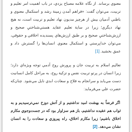
معنوي برساند. از نگاه علامه مصباح يزدي، در باب اهميت امر تعليم و
تربيت، مي‌توان گفت: «فراهم آمدن زمينة رشد و استكمال معنوي و
باطني آدميان بيش از هرچيز مديون نهاد تعليم و تربيت است، نه هيچ
نهاد ديگري؛ زيرا در ساية تعليم عقايد هستي‌شناختيِ صحيح و
ارزش‌شناختيِ صحيح و بر طبق ارزش‌هاي پسنديده اخلاقي و حقوقي،
مي‌توان خداپرستي و استكمال معنوي انسان‌ها را گسترش داد و
عمق بخشيد.
[1]
تعاليم اسلام به تربيت جان و پرورش روح آدمي توجه ويژه‌اي دارد؛
زيرا انسان در پرتو تربيت نفس و تزكية روح، به مراحل كامل انسانيت
دست مي‌يابد و سرانجام به فلاح و سعادت ابدي نايل مي‌شود. چنان‌كه
حضرت علي مي‌فرمايد:
اگر فرضاً به بهشت اميد نداشتيم و از آتش دوزخ نمي‌ترسيديم و به
ثواب هم عقيده نداشتيم، باز هم سزاوار بود كه در جست‌وجوي مكارم
اخلاق باشيم؛ زيرا مكارم اخلاق، راه پيروزي و سعادت را به انسان
نشان مي‌دهد.
[2]