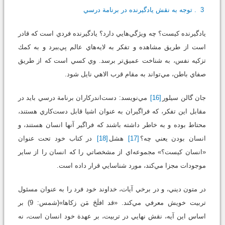
3. توجه به نقش يادگيرنده در برنامة درسي
يادگيرنده كيست؟ چه ويژگي‌هايي دارد؟ يادگيرنده فردي است كه قادر
است از طريق مشاهده و تفكر به لايه‌هاي عالم پي‌ببرد و به كمك
تزكيه نفس، به شناخت عميق‌تر برسد. وي كسي است كه از طريق
صفاي باطن، مي‌تواند به مقام قرب الاهي نايل شود.
جان گالن سيلور
[16]
مي‌نويسد: دست‌اندركاران برنامة درسي بايد در
مقابل اين تفكر، كه فراگيران به عنوان اشيا قابل دست‌كاري هستند،
محتاط بوده و به خاطر داشته باشند كه فراگير آنها انسان هستند، و
انسان بودن يعني چه؟
[17]
هشل
[18]
در كتاب خود تحت عنوان
«انسان كيست؟» مجموعه‌اي از مشخصاتي را كه انسان را از ساير
موجودات مجزا مي‌كند، مورد شناسايي قرار داده است.
در متون ديني، و در برخي آيات، خداوند خود فرد را به عنوان مسئول
تربيت خويش معرفي مي‌كند. «قد افلَحَ مَن زكاها»(شمس: 9) بر
اساس اين آيه، نقش نهايي در تربيت، بر عهدة خود انسان است، نه