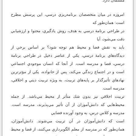
مسلمان دارد.
امروزه در ميان متخصصان برنامه‌ريزي درسي، اين پرسش مطرح
است: همان‌طور كه
در طراحي برنامة درسي به هدف، روش يادگيري، محتوا و ارزشيابي
دقت مي‌شود، آيا
بايد به نقش فضا و محيط هم توجه شود؟ بر اساس برخي از
ديدگاه‌هاي برنامة درسي، يكي از عناصر دخيل در طراحي برنامة
درسي، فضا و مدرسه است. از آنجا كه انسان موجودي اجتماعي
است و در اجتماع زندگي مي‌كند، پس از خانواده، يكي از مؤثرترين
نهادهاي تأثير‌گذار بر پايه‌هاي تربيت، به ويژه تربيت ديني و اخلاقي،
مدرسه است.
تربيت اخلاقي نيز بدون شك متأثر از محيط مي‌باشد. از جمله
محيط‌هايي كه دانش‌آموزان از آن تأثير مي‌پذيرند، مدرسه است.
مدرسه و كلاس درس، به وجود آورنده فضايي
است كه دانش‌آموزان در آن تربيت مي‌شوند. دانش‌آموزان،
همان‌طور كه در مدرسه از معلم الگوبرداري مي‌كنند، از فضا و محيط