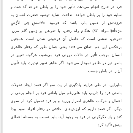
فرد در خارج انجام مي‌دهد، تأثير خود را بر باطن خواهد گذاشت و
ساية خود را بر باطن خواهد انداخت. شايد توصيه حضرت لقمان به
فرزندش از همين باب باشد كه فرمود:‌ «لاتَمشِ فِي الأَرْضِ
مَرَحاً»(اسراء: 37) هنگام راه رفتن، با تفرعن بر زمين گام مزن.
تفرعن، نقشي است كه حاصل آن فرعوني شدن است. همچنين
برعكس اين هم اتفاق مي‌افتد؛ يعني همان طور كه رفتار ظاهري
انسان موجب تأثير در حالات دروني فرد مي‌شود، هرگونه تغيير در
باطن نيز در ظاهر نمودار مي‌شود. اگر ظاهر تغيير نپذيرد، بايد تأويل
آن را در باطن جست.
بنابراين، در طي فرايند يادگيري از يك سو اگر قصد ايجاد تحولات
باطني فرد را داريم، بايد علي‌رغم ميل باطني فرد بر انجام برخي از
اعمال و حركات ظاهري اصرار ورزيد و بر فرد تحميل كرد. از سوي
ديگر، اگر قصد داريم كه ارزش‌هاي اخلاقي در رفتار افراد نمود پيدا
كند و يك دگرگوني در فرد به وجود آيد، بايد نسبت به مسئلة اعطاي
بينش تأكيد كرد.