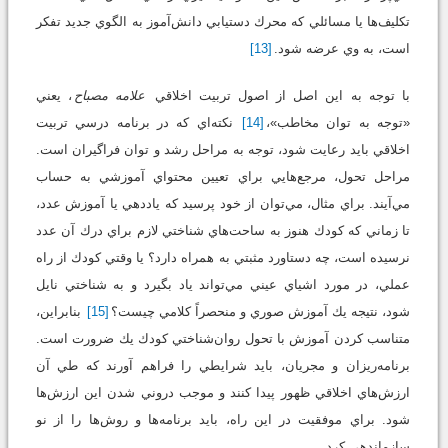
تكليف‌ها يا مسائلي كه محرك دستيابي دانش‌آموز به الگوي جديد تفكر
است، به وي عرضه شود.
[13]
با توجه به اين اصل از اصول تربيت اخلاقي
علامه مصباح
، يعني
«توجه به توان مخاطب»،
[14]
نكته‌اي كه در برنامه درسي تربيت
اخلاقي بايد رعايت شود، توجه به مراحل رشد و توان فراگيران است.
مراحل تحول، مرجع‌هايي براي تعيين محتواي آموزشي به حساب
مي‌آيند. براي مثال، مي‌توان از خود پرسيد كه ياددهي يا آموزش عدد،
تا زماني كه كودك هنوز به ساحت‌هاي شناختي لازم براي درك آن عدد
نرسيده است، چه دستاورد مثبتي به همراه دارد؟ يا وقتي كودك از راه
عملي، در مورد اشياي عيني مي‌تواند ياد بگيرد و به شناختي نايل
شود، نتيجه يك آموزش صوري و منحصراً كلامي چيست؟
[15]
بنابراين،
متناسب كردن آموزش با تحول روان‌شناختي كودك يك ضرورت است.
برنامه‌ريزان و مجريان، بايد شرايطي را فراهم آورند كه طي آن
ارزش‌هاي اخلاقي ظهور پيدا كنند و موجب دروني شدن اين ارزش‌ها
شود. براي موفقيت در اين راه، بايد برنامه‌ها و روش‌ها را از نو
سازماندهي كرد.