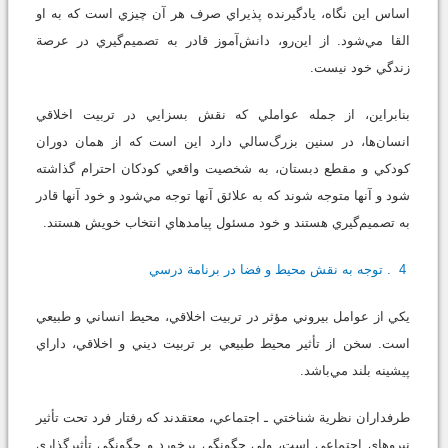
اساس اين نگاه، يادگيرنده پذيراي صرف هر آن چيزي است كه به او
القا مي‌شود. از اين‌رو، دانش‌آموز قادر به تصميم‌گيري در عرصة
زندگي خود نيست.
بنابراين، از جمله عواملي كه نقش بسزايي در تربيت اخلاقي
انسان‌ها، در سنين بزرگ‌سالي دارد اين است كه از همان دوران
كودكي و مقطع دبستان، به شخصيت واقعي كودكان احترام گذاشته
شود و آنها متوجه شوند كه به علائق آنها توجه مي‌شود و خود آنها قادر
به تصميم‌گيري هستند و خود مسئول پيامدهاي انتخاب خويش‌ هستند.
4. توجه به نقش محيط و فضا در برنامة درسي
يكي از عوامل بيروني مؤثر در تربيت اخلاقي، محيط انساني و طبيعي
است. سخن از تأثير محيط طبيعي بر تربيت ديني و اخلاقي، داراي
پيشينه بلند مي‌باشد.
طرفداران نظرية شناختي ـ اجتماعي، معتقدند كه رفتار فرد تحت تأثير
نيروهاي اجتماعي است، ولي چگونگي برخورد و چگونگي تأثيرگذاري