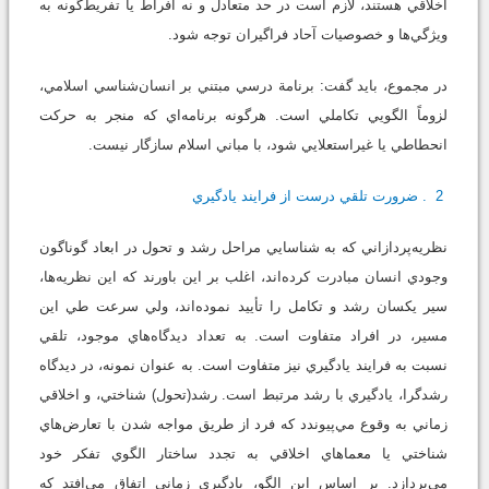
اخلاقي هستند، لازم است در حد متعادل و نه افراط يا تفريط‌گونه به
ويژگي‌ها و خصوصيات آحاد فراگيران توجه شود.
در مجموع، بايد گفت: برنامة درسي مبتني بر انسان‌شناسي اسلامي،
لزوماً الگويي تكاملي است. هرگونه برنامه‌اي كه منجر به حركت
انحطاطي يا غيراستعلايي شود، با مباني اسلام سازگار نيست.
2. ضرورت تلقي درست از فرايند يادگيري
نظريه‌پردازاني كه به شناسايي مراحل رشد و تحول در ابعاد گوناگون
وجودي انسان مبادرت كرده‌اند، اغلب بر اين باورند كه اين نظريه‌ها،
سير يكسان رشد و تكامل را تأييد نموده‌اند، ولي سرعت طي اين
مسير، در افراد متفاوت است. به تعداد ديدگا‌ه‌هاي موجود، تلقي
نسبت به فرايند يادگيري نيز متفاوت است. به عنوان نمونه، در ديدگاه
رشدگرا، يادگيري با رشد مرتبط است. رشد(تحول) شناختي، و اخلاقي
زماني به وقوع مي‌پيوندد كه فرد از طريق مواجه شدن با تعارض‌هاي
شناختي يا معماهاي اخلاقي به تجدد ساختار الگوي تفكر خود
مي‌پردازد. بر اساس اين الگو، يادگيري زماني اتفاق مي‌افتد كه