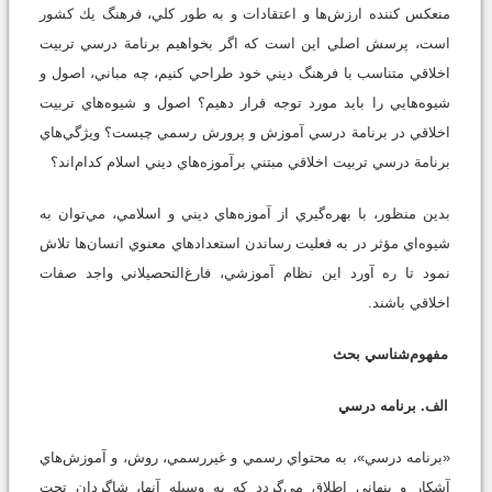
منعكس كننده ارزش‌ها و اعتقادات و به طور كلي، فرهنگ يك كشور
است، پرسش اصلي اين است ‌كه اگر بخواهيم برنامة درسي تربيت
اخلاقي متناسب با فرهنگ ديني خود طراحي كنيم، چه مباني، اصول و
شيوه‌هايي را بايد مورد توجه قرار دهيم؟ اصول و شيوه‌هاي تربيت
اخلاقي در برنامة درسي آموزش و پرورش رسمي چيست؟ ويژگي‌هاي
برنامة درسي تربيت اخلاقي مبتني برآموزه‌هاي ديني اسلام كدام‌اند؟
بدين منظور، با بهره‌گيري از آموزه‌هاي ديني و اسلامي، مي‌توان به
شيوه‌اي مؤثر در به فعليت رساندن استعدادهاي معنوي انسان‌ها تلاش
نمود تا ره آورد اين نظام آموزشي، فارغ‌التحصيلاني واجد صفات
اخلاقي باشند.
مفهوم‌شناسي بحث
الف. برنامه درسي
«برنامه درسي»، به محتواي رسمي و غيررسمي، روش، و آموزش‌هاي
آشكار و پنهاني اطلاق مي‌گردد كه به وسيله آنها، شاگردانِ تحت