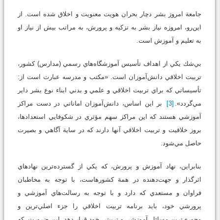
جامعة امروز بشر دچار بحران هويت معنويت و اخلاق شده است. از
اين‌رو، امروزه نياز بشر به تزكيه و پرورش، به مراتب بيش از نياز او
به تعليم و آموزش است.
بي‌شك يكي از اهداف تأسيس آموزشگاه‌هاي رسمي (مدارس) كشور،
تربيت اخلاقي دانش‌آموزان است. «مكتب و مدرسه عبارت است از:
تأسيساتي كه براي تربيت اخلاقي و علمي و بدني ابناء نوع بشر داير
مي‌گردد».
[3]
بر اين اساس، دانش‌آموزان اماناتي در دست مراكز
آموزشي هستند كه اين مراكز سهم مؤثري در شكوفايي استعدادها،
بروز خلاقيت و تربيت اخلاقي آنها دارند كه در ساية آگاهي و بصيرت
حاصل مي‌شود.
بنابراين، نهاد آموزش و پرورش، كه يكي از گسترده‌ترين نهاد‌هاي
اثرگذار و جهت‌دهنده در همة كشورهاست، با توجه به مخاطبان
فراوان و مستعدي كه دارد و با توجه به رسالت‌هاي آموزشي و
پرورشي خود، بايد برنامه تربيت اخلاقي را جزء اصلي‌ترين و
محوري‌ترين مسائل آموزشي ‌و تربيتي خود قرار دهد. اين ضرورت، كه