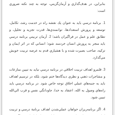
بنابراين، در هدف‌گذاري و آرمان‌گزيني، توجه به چند نكته ضروري
است:
1. برنامة درسي بايد به عنوان يك نقشه راه در خدمت رشد، تكامل،
توسعه و پرورش استعدادها، توانمندي‌ها، قدرت تجزيه و تحليل، و
تطابق علم و عمل در فراگيران باشد؛ 2. آرمان تربيتي برنامه درسي
بايد منجر به پرورش انسان خردمند شود؛ انساني كه در اثر ايمان و
تزكيه، صاحب بصيرت شده و با هشياري قدم به عرصه تربيت خويش
مي‌گذارد.
3. قلمرو اهداف تربيت اخلاقي در برنامه درسي نبايد به تبيين منازعات
و مشاجرات ذهني و نظري ديدگاه‌ها ختم شود، بلكه در ترسيم اهداف
بايد به جنبه‌هاي عملي اخلاق توجه خاص شود. در برنامه درسي بايد
راه‌هاي وصول به الله، اعتقاد به خدا، جاودانگي نفس و قرب الي‌الله‌
تبيين شود.
4. اگر برنامه‌ريزان خواهان عملي‌شدن اهداف برنامة درسي و تربيت