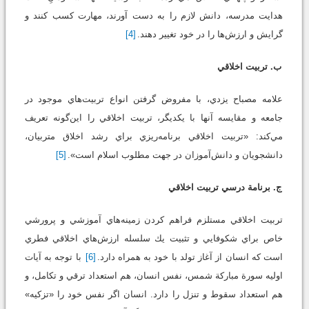
هدايت مدرسه، دانش لازم را به دست آورند، مهارت كسب كنند و
گرايش و ارزش‌ها را در خود تغيير دهند.
[4]
ب. تربيت اخلاقي
علامه مصباح يزدي، با مفروض گرفتن انواع تربيت‌ها‌ي موجود در
جامعه و مقايسه آنها با يكديگر، تربيت اخلاقي را اين‌گونه تعريف
مي‌كند: «تربيت اخلاقي برنامه‌ريزي براي رشد اخلاق متربيان،
دانشجويان و دانش‌آموزان در جهت مطلوب اسلام است».
[5]
ج. برنامة درسي تربيت اخلاقي
تربيت اخلاقي مستلزم فراهم كردن زمينه‌هاي آموزشي و پرورشي
خاص براي شكوفايي و تثبيت يك سلسله ارزش‌هاي اخلاقي فطري
است كه انسان از آغاز تولد با خود به همراه دارد.
[6]
با توجه به آيات
اوليه سورة مباركة شمس، نفس انسان، هم استعداد ترقي و تكامل، و
هم استعداد سقوط و تنزل را دارد. انسان اگر نفس خود را «تزكيه»