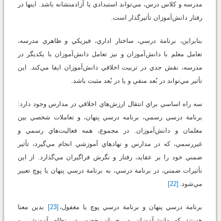
مدرسه و كلاس درس، مي‌تواند استبدادي يا آزادمنشانه باشد. اينها در
رفتار دانش‌آموزان تأثير‌گذار است.
بنابراين، برنامة درسي، ساختار اداري، فيزيكي و ظاهري مدرسه،
تعامل معلم با دانش‌آموزان و نيز تعامل دانش‌آموزان با يكديگر در
مدرسه، نقش جدي در تربيت اخلاقي دانش‌آموزان ايفا مي‌كند. اين
تأثير مي‌تواند در بُعد منفي و يا در بُعد مثبت باشد.
سه راه اساسي براي انتقال ارزش‌هاي اخلاقي در مدارس وجود دارد:
برنامة درسي رسمي، برنامه درسي پنهان، و تعاملات شخصي بين
معلمان و دانش‌آموزان. در مجموع، همه فعاليت‌هاي رسمي و
غيررسمي، كه در مدارس و نهادهاي آموزشي انجام مي‌گيرد، تأثير
ضمني خود را بر عقايد، رفتار و نگرش فراگيران مي‌گذارد. از اين
تأثيرات ضمني، در برنامة درسي، به برنامة درسي پنهان يا پوچ تعبير
مي‌شود.
[22]
برنامة درسي پنهان و برنامة درسي پوچ يا مغفول،
[23]
بدين معنا
هستند كه دانش‌آموزان در جريان حضور در نظام آموزشي و