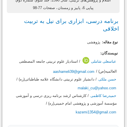
اسلام و پژوهش‌های تربیتی، سال 1390، جلد سوم، شماره دوم،
پیاپی 6، پاییز و زمستان
، صفحات 77-98
برنامه درسی، ابزاری برای نیل به تربیت
اخلاقی
نوع مقاله:
پژوهشی
نویسندگان:
عباسعلی شاملی
/ استادیار علوم تربیتی جامعه المصطفی
العالمیه(ص) /
aashameli39@gmail.com
حسن ملکی
/ دانشیار علوم تربیتی دانشگاه علامه طباطبائی(ره) /
malaki_cu@yahoo.com
حمیدرضا کاظمی
/ کارشناس ارشد برنامه ریزی درسی و آموزشی
مؤسسة آموزشی و پژوهشی امام خمینی(ره) /
kazemi1354@gmail.com