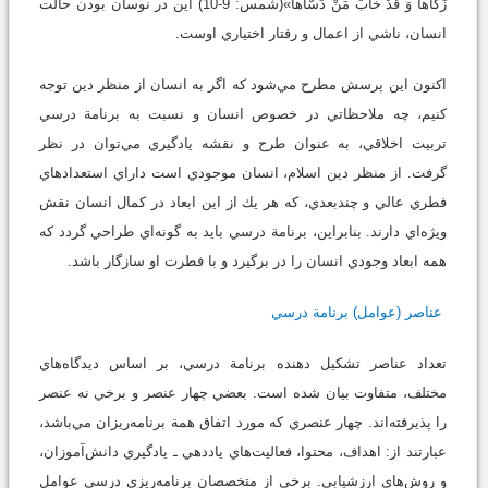
زَكَّاها وَ قَدْ خابَ مَنْ دَسَّاها»(شمس: 9-10) اين در نوسان بودن حالت
انسان، ناشي از اعمال و رفتار اختياري اوست.
اكنون اين پرسش مطرح مي‌شود كه اگر به انسان از منظر دين توجه
كنيم، چه ملاحظاتي در خصوص انسان و نسبت به برنامة درسي
تربيت اخلاقي، به عنوان طرح و نقشه يادگيري مي‌توان در نظر
گرفت. از منظر دين اسلام، انسان موجودي است داراي استعدادهاي
فطري عالي و چندبعدي، كه هر يك از اين ابعاد در كمال انسان نقش
ويژه‌اي دارند. بنابراين، برنامة درسي بايد به گونه‌اي طراحي گردد كه
همه ابعاد وجودي انسان را در برگيرد و با فطرت او سازگار باشد.
عناصر (عوامل) برنامة‌ درسي
تعداد عناصر تشكيل دهنده برنامة درسي، بر اساس ديدگاه‌هاي
مختلف، متفاوت بيان شده است. بعضي چهار عنصر و برخي نه عنصر
را پذيرفته‌اند. چهار عنصري كه مورد اتفاق همة برنامه‌ريزان مي‌باشد،
عبارتند از: اهداف‌، محتوا، فعاليت‌هاي ياددهي ـ يادگيري دانش‌آموزان،
و روش‌هاي ارزشيابي. برخي از متخصصان برنامه‌ريزي درسي عوامل