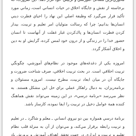
برخاسته از نقش و جايگاه اخلاق در حيات انساني است، زماني مورد
تأكيد قرار مي‌گيرد كه وظيفة اصلي اين نهاد را احياي فطرت ديني
انسان‌ها بدانيم؛ چرا كه رسالت متوليان امر تعليم و تربيت، بيدار
كردن فطرت انسان‌ها و پاك‌كردن غبار غفلت از آنهاست تا انسان
حضور خدا را در زندگي و از درون خود لمس كرده، گرايش او به دين
و اخلاق آشكار گردد.
امروزه يكي از دغدغه‌هاي موجود در نظام‌هاي آموزشي، چگونگي
تربيت اخلاقي است. در بحث تربيت اخلاقي، صرف شناخت ضرورت و
جايگاه آن در ميان ابعاد تربيت، مطرح نيست. امروزه مسئولان و
برنامه‌ريزان، به دنبال راهكار عملي براي حل اين مشكل هستند. به
نظر مي‌رسد «برنامة درسي»، در اين زمينه مي‌تواند نقش هماهنگ
كننده همة عوامل دخيل در تربيت را ايفا نموده، كارساز باشد.
برنامة درسي همواره بين دو نيروي انساني ـ معلم و شاگرد ـ در تعليم
و تربيت رابطه برقرار مي‌كند، و مي‌توان از آن به منزلة قلب نظام
تعليم و تربيت و ابزاري در جهت تحقق اهداف آموزش و پرورش ياد