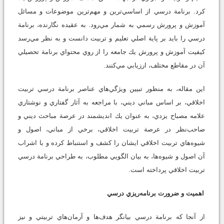
كرد. برنامة‌ درسي از اساسي‌ترين و مهم‌ترين موضوعات و مسائل
آموزش و پرورش رسمي به شمار مي‌رود. به عقيده نگارنده، برنامة
درسي را بايد بر پاية اصلي تعليم و تربيت دانست و به نظر مي‌رسد
كيفيت آموزش و پرورش يك جامعه را از روي محتواي برنامة تحصيلي
آن در مقاطع مختلف، ارزيابي مي‌كنند.
اين مقاله، به منظور تبيين ويژگي‌هاي عناصر برنامة درسي تربيت
اخلاقي، بر اساس مباني ديني، با مراجعه به آثار گفتاري و نوشتاري
علامه مصباح يزدي، به عنوان يك انديشمند در عرصة مباحث ديني و
صاحب‌نظر در عرصة تربيت اخلاقي، برخي از مباني، اصول و
شيوه‌ها‌ي تربيت اخلاقي ايشان را كشف و استنباط كرده و با اشراب
آن اصول و شيوه‌ها، به بيان الگويي مطلوب، به طراحي برنامة درسي
تربيت اخلاقي پرداخته است.
اهميت و ضرورت برنامه‌ريزي درسي
از آنجا كه برنامة درسي بيانگر هدف‌ها و آرمان‌هاي تربيتي و نيز