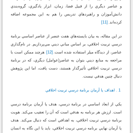
و عناصر ديگري را از قبيل فضا، زمان، ابزار يادگيري، گروه‌بندي
دانش‌آموزان و راهبردهاي تدريس را هم به اين مجموعه اضافه
كرده‌اند.
[11]
در اين مقاله، به بيان بايسته‌هاي هفت عنصر از عناصر اساسي برنامة
درسي تربيت اخلاقي، بر اساس مباني ديني مي‌پردازيم. در نام‌گذاري
عناصر، از ديدگاه ميلر استفاده شده است.
[12]
هرچند ممكن است با
مراجعه به منابع ديني بتوان به عناصر(عوامل) ديگري، كه در برنامة
درسي تربيت اخلاقي تأثيرگذار هستند، دست يافت، اما اين پژوهش
دنبال چنين هدفي نيست.
1. اهداف يا آرمان برنامة درسي تربيت اخلاقي
يكي از ابعاد اساسي در برنامة درسي، هدف يا آرمان برنامة درسي
است. ارزش هر برنامه به هدفي است كه آن را تعقيب مي‌كند. هويت
برنامة درسي تربيت اخلاقي، به اهدافي است كه دنبال مي‌كند. هدف
يا آرمان نهايي برنامه درسي تربيت اخلاقي، بايد با اين نگاه به انسان