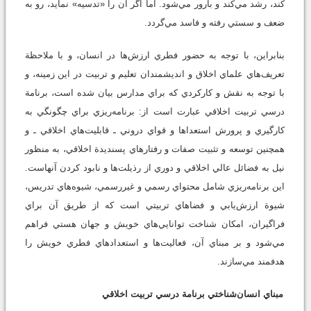
كند، رشد مي‌كند و بارور مي‌شود. اما اگر آن را «تدسيه» نمايد، رو به
ضعف و سستي رفته و فاسد مي‌گردد.
بنابراين، با توجه به حضور فطري ارزش‌ها در انسان، و با ملاحظة
تعريف‌هاي علماي اخلاق و انديشمندان تعليم و تربيت در اين زمينه، و
با توجه به نقش و كاركردي كه براي مدارس بيان شده است، برنامة
درسي تربيت اخلاقي عبارت است از: برنامه‌ريزي براي چگونگي به
كارگيري و پرورش استعداها و قواي دروني ـ قابليت‌هاي اخلاقي ـ و
همچنين توسعه و تثبيت صفات و رفتارهاي پسنديدة اخلاقي، به منظور
نيل به فضائل عالي اخلاقي و دوري از رذيلت‌ها و نابود كردن آنهاست.
اين برنامه‌ريزي شامل محتواي رسمي و غيررسمي، شيوه‌هاي تدريس،‌
شيوة ارزش‌يابي و فضاهاي تربيتي است كه از طريق آن براي
فراگيران، امكان شناخت توانا‌يي‌هاي خويش و جهان هستي فراهم
مي‌شود و بر مبناي آن، فعاليت‌ها و استعدادهاي فطري خويش را
هدفمند مي‌سازند.
مبناي انسان‌شناختي برنامة درسي تربيت اخلاقي