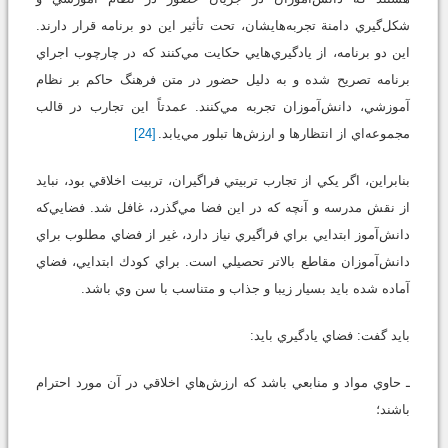
شكل‌گيري دامنة تجربه‌هايشان، تحت تأثير اين دو برنامه قرار دارند.
اين دو برنامه، از يادگيري‌هايي حكايت مي‌كنند كه در چارچوب اجراي
برنامه تصريح شده و به دليل حضور در متن فرهنگ حاكم بر نظام
آموزشي، دانش‌آموزان تجربه مي‌كنند. عمدتاً اين تجارب در قالب
مجموعه‌اي از انتظارها و ارزش‌ها تبلور مي‌يابد.
[24]
بنابراين، اگر يكي از تجارب تربيتي فراگيران، تربيت اخلاقي بود، نبايد
از نقش مدرسه و آنچه كه در اين فضا مي‌گذرد، غافل شد. فضايي‌كه
دانش‌آموز ابتدايي براي فراگيري نياز دارد، غير از فضاي مطلوب براي
دانش‌آموزان مقاطع بالاتر تحصيلي است. براي كودك ابتدايي، فضاي
آماده شده بايد بسيار زيبا و جذاب و متناسب با سن وي باشد.
بايد گفت: فضاي يادگيري بايد:
ـ حاوي مواد و منابعي باشد كه ارزش‌هاي اخلاقي در آن مورد احترام
باشند؛