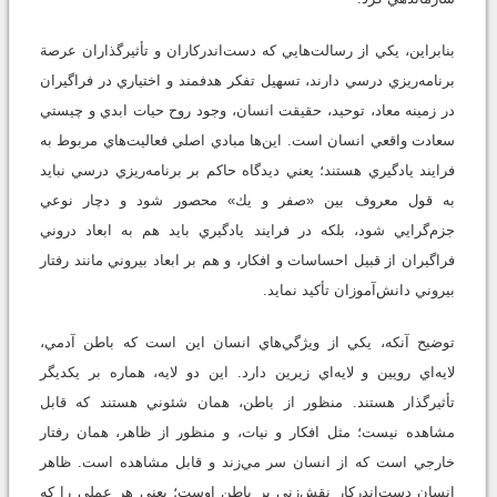
بنابراين، يكي از رسالت‌هايي كه دست‌اندركاران و تأثيرگذاران عرصة
برنامه‌ريزي درسي دارند، تسهيل تفكر هدفمند و اختياري در فراگيران
در زمينه معاد، توحيد، حقيقت انسان، وجود روح حيات ابدي و چيستي
سعادت واقعي انسان است. اين‌ها مبادي اصلي فعاليت‌هاي مربوط به
فرايند يادگيري هستند؛ يعني ديدگاه حاكم بر برنامه‌ريزي درسي نبايد
به قول معروف بين «صفر و يك» محصور شود و دچار نوعي
جزم‌گرايي شود، بلكه در فرايند يادگيري بايد هم به ابعاد دروني
فراگيران از قبيل احساسات و افكار، و هم بر ابعاد بيروني مانند رفتار
بيروني دانش‌آموزان تأكيد نمايد.
توضيح آنكه، يكي از ويژگي‌هاي انسان اين است كه باطن آدمي،
لايه‌اي رويين و لايه‌اي زيرين دارد. اين دو لايه، هماره بر يكديگر
تأثيرگذار هستند. منظور از باطن، همان شئوني هستند كه قابل
مشاهده نيست؛ مثل افكار و نيات، و منظور از ظاهر، همان رفتار
خارجي است كه از انسان سر مي‌زند و قابل مشاهده است. ظاهر
انسان دست‌اندركار نقش‌زني بر باطن اوست؛ يعني هر عملي را كه