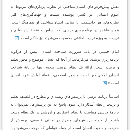
نقش پيش‌فرض‌هاي انسان‌شناختي در نظريه‌ پردازي‌هاي مربوط به
علوم انساني، بر كسي پوشيده نيست و جهت‌گيري‌هاي كلي
نظريه‌هاي هر دانشمند، با مباني انسان‌شناختي او هماهنگ است.
همين قاعده در برنامه‌ريزي درسي، كه اساس و نقشة راه تعليم و
تربيت، به ويژه تربيت اخلاقي محسوب مي‌شود، نيز حاكم است.
[7]
امام خميني در باب ضرورت شناخت انسان، پيش از هرگونه
برنامه‌ريزي تربيت، مي‌فرمايد: از آنجا كه انسان موضوع و محور تعليم
و تربيت است، ارائة يك نظام تربيتي صحيح، تنها بر پاية شناخت
انسان امكان‌پذير است و «هر اصلاحي، نقطة اولش خود انسان
است.»
[8]
اساساً برنامة درسي با پرسش‌هاي ريشه‌اي و مطرح در فلسفة تعليم
و تربيت رابطة آشكار دارد. بدون پاسخ به اين پرسش‌ها، نمي‌توان به
برنامة درسي متناسب با نظام اعتقادي و ارزشي در يك نظام دست
يافت. از جمله‌ پرسش‌هاي مطرح در مباني فلسفي، پرسش از
حقيقت و ماهيت انسان است. از جمله عواملي كه موجب مي‌شود يك