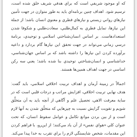
كه او موجود شريفي است كه براي هدفي شريف خلق شده است،
ترسيم شود. اهداف چنين برنامه‌اي بايد به طور متوازن در جهت تأمين
نيازهاي رواني زيستي و نيازهاي فطري و معنوي انسان باشد؛ از جملة
اين نيازها، تمايل فطري به كمال‌طلبي، سعادت‌طلبي و شكوفا شدن
استعدادهاست. بر اساس انسان‌شناختي اسلامي و توحيدي، برنامة
درسي زماني مي‌تواند در جهت تحقق اين نيازها گام بردارد و داعيه
برآورده كردن اين نيازها را داشته باشد كه بر اساس جهان‌شناسي،
خداشناسي و انسان‌شناختي توحيدي بنا شده باشد؛ يعني سه ركن
اساسي در جهت اهداف همين‌ها هستند.
اجمالاً در زمينة آرمان و اهداف تربيت اخلاقي اسلامي، بايد گفت:
هدف نهايي تربيت اخلاقي، افزايش مراتب و درجات قلبي است كه در
ساية معرفت الاهي، تحصيل علم و آگاهي از آنچه بايد به آن متخلِّق
شويم و تقويت گرايش‌ نسبت به چيزهايي كه متخلّق شدن به آنها لازم
است و از بين بردن موانع تكامل و عوامل سقوط انسان، كه تحت
عنوان كلي «هواي نفس» از آن ياد مي‌كنند؛ از اين‌رو، با فراهم كردن
اين مقدمات، شخص شايستگي لازم را براي تقرب به خدا پيدا مي‌كند.