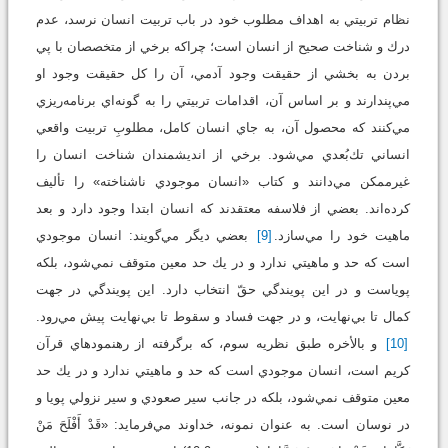
نظام تربيتي به اهداف مطلوب خود در باب تربيت انسان نرسد، عدم
درك و شناخت صحيح از انسان است؛ چراكه برخي از متخصصان با پي
بردن به بخشي از حقيقت وجود آدمي، آن را كل حقيقت وجود او
مي‌پندارند و بر اساس آن، اقدامات تربيتي را به گونه‌اي برنامه‌ريزي
مي‌كنند كه محصول آن، به جاي انسان كامل، مطلوبِ تربيت واقعي
انساني تك‌بُعدي مي‌شود. برخي از انديشمندان شناخت انسان را
غيرممكن مي‌دانند و كتاب «انسان موجودي ناشناخته» را تأليف
كرده‌اند. بعضي از فلاسفه معتقدند كه انسان ابتدا وجود دارد و بعد
ماهيت خود را مي‌سازد.
[9]
بعضي ديگر مي‌گويند: انسان موجودي
است كه حد و ماهيتي ندارد و در يك حد معين متوقف نمي‌شود، بلكه
پوياست و در اين پويندگي حقّ انتخاب دارد. اين پويندگي در جهت
كمال تا بي‌نهايت، و در جهت فساد و سقوط تا بي‌نهايت پيش مي‌رود.
[10]
و بالأخره طبق نظريه سوم، كه برگرفته از رهنمود‌هاي قرآن
كريم است، انسان موجودي است كه حد و ماهيتي ندارد و در يك حد
معين متوقف نمي‌شود، بلكه در جانب سير صعودي و سير نزولي پويا و
در نوسان است. به عنوان نمونه، خداوند مي‌فرمايد: «قَدْ أَفْلَحَ مَنْ