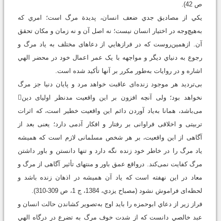
ص 42).
يکي از مصاديق جدي ضعف انسان، پديدة مرگ است؛ امري که
به‌هيچ‌وجه در اختيار انسان نيست؛ نه اصل آن و نه زمان و مکان تحقق
آن. ازهمين‌روست که در فرازهايي از دعاهای مختلف به ياد مرگ و
رجوع به دنياي ديگر و مواجهه با يک عمر اعمال خود در محضر الهي
اشاره و در روايات به‌طور مکرر بر آنها تأکيد شده است.
بى‌ترديد هر موجود زنده‌اى عاقبت خواهد مرد و پايان دنيا جز مرگ
نخواهد بود؛ ولى آنچه افزون بر اين واقعيت مدنظر اولياى دين
مى‌باشد، همانا به‌ياد آوردن دائم اين واقعيت خطير است، كه اثرات
تربيتى و اخلاقى فراوانى بر رفتار و افكار آدمى دارد؛ يعنى بعد از
آگاهى از اين واقعيت، بر هر شخص مسلمانى لازم است که هميشه
ياد مرگ را در خاطر خود زنده نگه دارد و تنها دانستن و باور داشتن
مرگ كفايت نمى‌كند. درواقع عمق باور و منتهاى تأثير آگاهى از مرگ و
معاد در اين نهفته است كه ياد آن هميشه در اذهان زنده باشد و
لحظه‌اى فراموش نشود (مصباح يزدي، 1384، ج 1، ص 309-310).
فراز زير از دعاي ابوحمزه را بايد اوج به‌تصوير کشاندن حالت انسان و
عبد خالصي دانست که از شدت خوف مرگ به تضرع در درگاه الهي