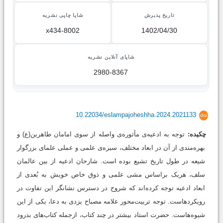
تاریخ پذیرش
شاپا چاپی نشریه
x434-8002
1402/04/30
شاپای آنلاین نشریه
2980-8367
10.22034/eslampajoheshha.2024.2021133
doi
چکیده:
توجه به ادعیه‌ی مأثوره‌ی واصله از سوی امامان طاهرین(ع) و
بهره‌مندی از آن در ابعاد مختلف، سیره‌ی علمی و عملی علمای بزرگوار
شیعه در طول تاریخ تشیع بوده است. شارحان ادعیه از بین عالمان
سلف، هریک براساس مشی علمی و ذوق خاص خویش به بُعدی از
ابعاد ادعیه توجه کرده‌اند که شروح در دسترس نشانگر این تفاوت در
رویکردهاست. توجه تربیت‌محور علامه مصباح یزدی به دعا، یکی از این
شیوه‌هاست. حضرت استاد بیشتر در چند کتاب، ازجمله کتاب‌های بدرود