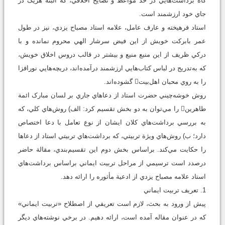
گاه برداشت‌هايي در حد مواعظ و نصايح اخلاقي، که البته هريک در
جاي خود ارزشمند است.
استاد فرهيخته و عارف عامل، علامه استاد مصباح يزدي، نيز در طول
عمر بابرکت خويش از اين فيض سرشار الهي محروم نمانده و با
درکي ظريف از اين منبع منيع و بيشتر در قالب دروس اخلاق خويش،
که به‌تدريج در لباس کتاب‌هايي ارزشمند درآمده‌اند، دريچه‌هايي نورافزا
را به روي محبان اهل‌بيت گشوده‌اند.
روش‌ خوشه‌چيني حضرت استاد از دعاهاي جاري بر لسان مبارک ائمة
طاهرين را مي‌توان به دو بخش تقسیم کرد: الف) روش‌هاي کلي، که
به بررسي برداشت‌هاي کلان ايشان از نوع تعامل با دعا اختصاص
دارد؛ ب) روش‌هاي ويژة تربيتي، که برداشت‌هاي تربيتي استاد از دعاها
را حکايت مي‌کند. براساس بخش دوم اين تقسيم‌بندي، مقالة حاضر
درصدد است ترسيمي از مراحل تربيت ايماني براساس برداشت‌هاي
استاد علامه مصباح يزدي از ادعية مأثوره را ارائه دهد.
1. تعريف تربيت ايماني
پيش از ورود به بحث، لازم است تعريفي از اصطلاح «تربيت ايماني»
که در عنوان مقاله آمده است، ارائه دهیم. در برخي نوشته‌هاي ديگر