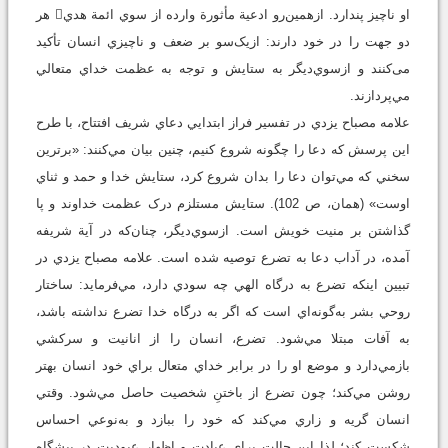
او ناچيز پندارد. ازهمين‌رو ادعية مأثورة وارده از سوي ائمة هدي هر
دو جهت را در خود دارند: ازيک‌سو بر ضعف و ناچيزي انسان تأکيد
می‌کنند و ازسوي‌ديگر به ستايش و توجه به عظمت خداي متعالي
مي‌پردازند.
علامه مصباح يزدي در تفسير فراز ابتدايي دعاي شريف افتتاح، با طرح
اين پرسش که دعا را چگونه شروع کنيم، چنين بيان مي‌کنند: «برترين
سخني که مي‌توان دعا را بدان شروع کرد، ستايش خدا و حمد و ثناي
اوست» (همان، ص 102). ستايش مستلزم درک عظمت خداوند و پا
گذاشتن بر منيت خويش است. ازسوي‌ديگر، چنان‌که در آية شريفه
آمده، در آداب دعا به تضرع توصيه شده است. علامه مصباح يزدي در
تبيين اينکه تضرع به درگاه الهي چه سودي دارد، مي‌فرمايد: ساختار
روحي بشر به‌گونه‌اي است که اگر به درگاه خدا تضرع نداشته باشد،
به آفات مبتلا مي‌شود. تضرع، انسان را از انانيت و سرکشي
بازمي‌دارد و موضع او را در برابر خداي متعال براي خود انسان بهتر
روشن مي‌کند؛ چون تضرع از باختنِ شخصيت حاصل مي‌شود. وقتي
انسان گريه و زاري مي‌کند که خود را ببازد و به‌نوعي احساس
شکست کند؛ لذا اين حالت براي عبادت و اظهار عبوديت در پيشگاه