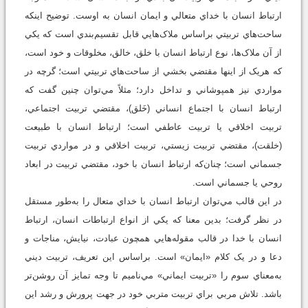
ارتباط انسان با خداي متعالي و ايمان انسان به اوست. توضيح اينکه
ساحت‌هاي تربيتي براساس ملاک‌هايي قابل تقسيم‌‌بندي است که يکي
از آن ملاک‌ها، نوع ارتباط انسان با خلق، خالق، مخلوقات و خود است،
که هريک از اينها مقتضي بخشي از ساحت‌هاي تربيتي است؛ گرچه در
مواردي نیز همپوشاني و تداخل دارد؛ مثلاً مي‌توان چنين گفت که
ارتباط انسان با اجتماع انساني (خَلق)، مقتضي تربيت اجتماعي،
تربيت اخلاقي يا تربيت عاطفي است؛ ارتباط انسان با طبيعت
(خلقت)، مقتضي تربيت زيستي، تربيت اخلاقي و در مواردي تربيت
جسماني است؛ چنان‌که ارتباط انسان با خود، مقتضي تربيت در ابعاد
روحي يا جسماني است.
در اين قالب مي‌توان ارتباط انسان با خداي متعال را به‌طور مستقل
در نظر گرفت؛ بدين معنا که يکي از انواع ارتباطات انسان، ارتباط
انسان با خدا در قالب مقوله‌هايي همچون عبادت، نيايش، مناجات و
دعا و در يک کلام «ايمان» است. براساس اين تعريف، تربيت ديني
به‌معناي سوم را «تربيت ايماني» مي‌ناميم تا وجه تمايز آن روشن‌تر
باشد. تلاش مربي براي تربيت متربي خود در جهت پرورش و رشد اين