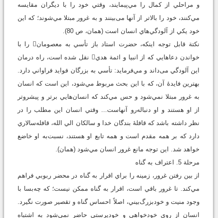
و مراحلي از کمال را مي‌پيمايند، وقتي خود را با ديگران مقايسه
مي‌کنند، خود را بالاتر از آنها می‌بینند و به غرور مبتلا مي‌شوند؛ که اين
خود يکي از آلودگي‌هاي انسان است (همان، ص 80).
نکتة قابل توجه اينکه، حضرت استاد باز تأسي به معصومان را با
خواندن دعاهايي که از انبيا و ائمة هدي نقل شده است، راه درمان
اين آلودگي می‌داند و مي‌فرمايد: تأسي به بزرگان فوايد فراواني دارد.
بهترين فايدۀ آن، که با اين بحث مربوط مي‌شود، اين است که انسان
به غرور مبتلا نمي‌شود و حس مي‌کند که انسان‌هايي برتر و پيشروتر
از او هستند و او دنباله‌رو آنهاست... وقتي انسان اين مطلب را در
نظر داشته باشد که قافلۀ بندگان خدا و سالکان الي الله، قافله‌سالاري
دارد که بر همه مقدم است و همه تابع او هستند، نسبت‌به او خاضع
خواهد شد. اين توجه مانع غرور انسان مي‌شود (همان).
مرحلة 5. اعتراف به گناه
از بين رفتن غرور، زمينه را براي اقرار به گناه در محضر ربوبي فراهم
مي‌کند. تا غرور باقي است، اقرار به گناه ممکن نيست؛ که چه‌بسا با
وجود منيت و خودبزرگ‌بيني، اصلاً احساس گناه و تقصير صورت نگيرد.
انسان از روي خودخواهي و خودپرستي حاضر نمي‌شود به اشتباه