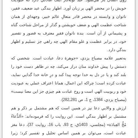
خويش را در محضر الهي بر زبان آورد. اظهار بندگی عبد ضعيف، فقير،
ناتوان و وابسته در محضر قادر متعالِ عالم خبير، وجهه‌اي از همان
شناخت عظمت الهي و ضعف خويشتن و گذار از مراحل شناخت گناه
و پشيماني از آن است. بندة ناتوان فقيرِ معترف به قصور و تقصير
خود، در برابر عظمت و علو مقام الهي چه راهي جز تسليم و اظهار
بندگي دارد.
به‌تعبير علامه مصباح يزدي، «جوهرۀ دعا، عبادت است. شخصي که
دستش را پيش خداوند منان دراز مي‌کند، چه در ظاهر دست خود را
بلند کند و يا در دل به خدا توجه پيدا کند و درِ خانة خدا گدايي نمايد،
عبادت کرده است؛ چراکه اين اعمال، همانا اعتراف عملي به عبوديت
خود و ربوبيت الهي است و روح عبادت هم چيزي جز اين معنا نيست»
(مصباح يزدي، 1384، ج 1، ص 281ـ282).
ارزش و والايي دعا نيز در همين است که هم مشتمل بر ذکر و هم
مشتمل بر اظهار بندگي است. اين روایت را که فرموده‌اند: «اَلدُّعاءُ
مُخُّ العِبادَة» (مجلسي، 1403ق، ج 93، باب 16، روايت 37)، دعا مغز
عبادت است، می‌توان بر همین اساس تحليل و تفسير کرد؛ زيرا