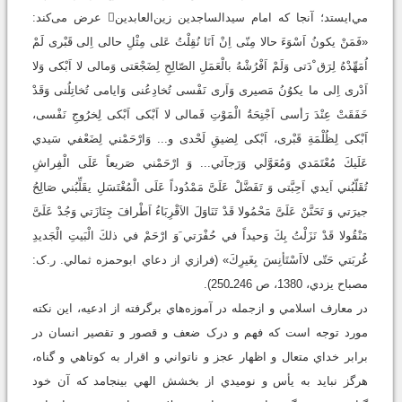
مي‌ايستد؛ آنجا که امام سيدالساجدين زين‌العابدين عرض می‌کند:
«فَمَنْ يكونُ اَسْوَءَ حالا مِنّى اِنْ اَنَا نُقِلْتُ عَلى مِثْلِ حالى اِلى قَبْرى لَمْ
اُمَهِّدْهُ لِرَق ْدَتى وَلَمْ اَفْرُشْهُ بالْعَمَلِ الصّالِحِ لِضَجْعَتى وَمالى لا اَبْكى وَلا
اَدْرى اِلى ما يكوُنُ مَصيرى وَاَرى نَفْسى تُخادِعُنى وَايامى تُخاتِلُنى وَقَدْ
خَفَقَتْ عِنْدَ رَأسى اَجْنِحَةُ الْمَوْتِ فَمالى لا اَبْكى اَبْكى لِخرُوجِ نَفْسى،
اَبْكى لِظُلْمَةِ قَبْرى، اَبْكى لِضيقِ لَحْدى و... وَارْحَمْني لِضَعْفي سَيدي
عَلَيكَ مُعْتَمَدي وَمُعَوَّلي وَرَجآئي... وَ ارْحَمْني صَريعاً عَلَى الْفِراشِ
تُقَلّبُني اَيدي اَحِبَّتى وَ تَفَضَّلْ عَلَىَّ مَمْدُوداً عَلَى الْمُغْتَسَلِ يقَلِّبُني صَالِحُ
جيرَتي وَ تَحَنَّنْ عَلَىَّ مَحْمُولا قَدْ تَنَاوَلَ الاَقْرِبَاءُ اَطْرافَ جِنَازَتي وَجُدْ عَلَىَّ
مَنْقُولا قَدْ نَزَلْتُ بِكَ وَحيداً في حُفْرَتي َوَ ارْحَمْ في ذلكَ الْبَيتِ الْجَديدِ
غُربَتي حَتّى لااَسْتَأنِسَ بِغَيرِكَ» (فرازي از دعاي ابوحمزه ثمالي. ر.ک:
مصباح يزدي، 1380، ص 246ـ250).
در معارف اسلامي و ازجمله در آموزه‌هاي برگرفته از ادعيه، اين نکته
مورد توجه است که فهم و درک ضعف و قصور و تقصير انسان در
برابر خداي متعال و اظهار عجز و ناتواني و اقرار به کوتاهي و گناه،
هرگز نبايد به يأس و نوميدي از بخشش الهي بینجامد که آن خود