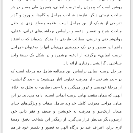
روشن است که پيمودن راه تربيت ايماني، همچون طي مسير در هر
ساحت تربيتي ديگر، نيازمند شناخت مراحل و گام‌ها، و ورود و گذار
تدريجي از هريک از اين مراحل است. علامه مصباح يزدي در خلال
مباحث شرح و تفسير ادعيه، و براساس برداشت‌هاي قرآني، عقلي،
روان‌شناختي و تربيتي، مطالب ظريفي را متذکر شده‌اند که به‌اعتقاد
راقم اين سطور و در يک جمع‌‌بندي مي‌توان آنها را به‌عنوان «مراحل
تربيت ايمانيِ» برگرفته از ادعيه برشمرد و در شکل يک بستة واحد
شناختي ـ گرايشي ـ رفتاري ارائه داد.
مراحل تربيت ايماني براساس اين مطالعه شامل ده مرحله است که
در «بعد شناختي» از معرفت خداوند آغاز می‌شود؛ در «بعد گرايشي»
از مرحلة خودبيني و غرور می‌گذرد و تا «بعد رفتاري» به تخلق به اخلاق
الهي، که همان مقصد نهايي تربيت ايماني است، ادامه مي‌يابد. در اين
میان، مراحل معرفت کامل خداوند شامل صفات و ويژگي‌هاي خداي
متعال ازيک‌سو و معرفت به خويشتن و ضعف و فقر ذاتي خود
ازسوي‌ديگر مدنظر قرار مي‌گيرد. از رهگذر اين شناخت دقيق، زمينة
لازم براي اعتراف عبد در درگاه الهي به قصور و تقصير خود فراهم