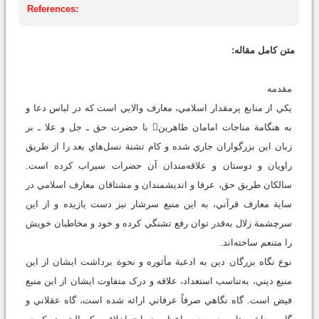
References:
متن کامل مقاله:
مقدمه
يکي از منابع پرمقدار اسلامي، معارف والايي است كه در لباس دعا و
به هنگامة مناجات امامان طاهرين با حضرت حق ـ جل و علا ـ بر
زبان اين بزرگواران جاري شده و کام تشنة نسل‌هاي بعد را از طريق
راويان و دوستان و علاقه‌مندان آن حضرات سيراب کرده است.
سالکان طريق حق، عرفا و انديشمندان و مشتاقان معارف اسلامي در
ساية معارف قرآني، به اين منبع سرشار نيز دست يازيده و از اين
سرچشمة زلال به‌قدر توان رفع تشنگي کرده و خود و مخاطبان خويش
را متنعم ساخته‌اند.
نوع نگاه بزرگان دين به ادعية مأثوره و نحوة برداشت ايشان از اين
منبع ديني، به‌تناسب استعداد، علاقه و درک متفاوت ايشان از اين منبع
فيض است. گاه نگاهي صرفاً عرفاني ارائه شده است، گاه عقلاني و