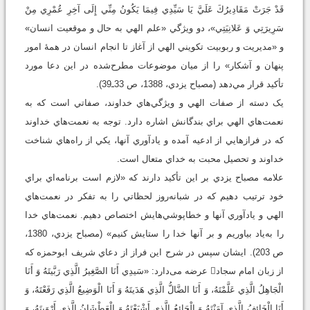
قَدْ جَرَتْ مَقَادِيرُكَ عَلَيَّ يَا سَيِّدِي فِيمَا يَكُونُ مِنِّي إِلَى آخِرِ عُمْرِي مِنْ
سَرِيرَتِي وَ عَلانِيَتِي»، دو ويژگي «علم الهي به حال و موقعيت انسان»
و «مديريت و ربوبيت تکويني الهي از آغاز تا انجام انسان در همۀ امور
پنهان و آشکار» را از میان موضوعات مطرح‌شده در اين دعا مورد
تأکيد قرار مي‌دهد (مصباح يزدي، 1388، ص 33ـ39).
یک دسته از صفات الهي و ويژگي‌هاي خداوند، صفاتي است که به
نعمت‌هاي الهي براي بندگانش اشاره دارد. توجه به نعمت‌هاي خداوند
که در فرازهايي از ادعیه آمده و يادآوري آنها، يکي از راه‌هاي شناخت
خداوند و تحصيل محبت به خداي متعال است.
علامه مصباح يزدي بر اين تأکيد دارند که «لازم است برنامه‌اي براي
خود ترتيب دهيم که در شبانه‌روز لحظاتي را به تفکر در نعمت‌هاي
الهي و يادآوري آنها و خطاپوشي‌هايش اختصاص دهيم. نعمت‌هاي خدا
را به‌ياد بياوريم و بر آنها خدا را ستايش کنيم» (مصباح يزدي، 1380،
ص 203). ایشان سپس در شرح اين فراز از دعاي شريف ابوحمزه که
از زبان امام سجاد عرضه می‌دارد: «سَيدِي أَنَا الصَّغِيرُ الَّذِي رَبَّيتَهُ وَ أَنَا
الْجَاهِلُ الَّذِي عَلَّمْتَهُ‏، وَ أَنَا الضَّالُّ الَّذِي هَدَيتَهُ وَ أَنَا الْوَضِيعُ الَّذِي رَفَعْتَهُ‏، وَ
أَنَا الْخَائِفُ الَّذِي آمَنْتَهُ وَ الْجَائِعُ الَّذِي أَشْبَعْتَهُ وَ الْعَطْشَانُ الَّذِي أَرْوَيتَهُ‏، وَ