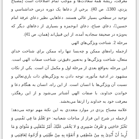
معرفت، ريشة همة سعادت‌ها و موجب تمام اصلاحات است (مصباح
يزدي، 1380، ص 40). برخي از دعاها يک دوره درس خداشناسي و
توحيد در سطحي بسيار عالي هستند. دعاهايي نظير دعاي عرفة امام
حسين، دعاي صباح، دعاي ابوحمزه و بسیاری از دعاهاي ديگر که
به‌ويژه در صحيفة سجاديه آمده، از اين قبيل‌اند (همان، ص 41).
مرحلة 2. شناخت ويژگي‌هاي الهي
ازجمله راه‌هاي ممکن و چه‌بسا تنها راه ممکن براي شناخت خداي
متعال، شناخت ويژگي‌ها و به‌تعبير دقيق‌تر، شناخت صفات الهي است.
اين مرحله به‌واقع بعدي از مرحلة اول و مکمل آن است. يکي از نکات
مشهود در ادعية مأثوره، توجه دادن به ويژگي‌هاي ذات باري‌تعالي و
نسبت آن ويژگي‌ها با انسان است. از اين راه، انسان به هنگام دعا و
خواندن خداوند، با صفات الهي آشناتر می‌شود و از اين رهگذر،
معرفت خود به خداوند را ارتقا مي‌بخشد.
علامه مصباح يزدي در موارد متعددي به اين نکتة مهم توجه می‌دهد؛
ازجمله در شرح این فراز از مناجات شعبانيه: «وَ تَعْلَمُ مَا فِي نَفْسِي وَ
تَخْبُرُ حَاجَتِي وَ تَعْرِفُ ضَمِيرِي وَ لا يَخْفَى عَلَيْكَ أَمْرُ مُنْقَلَبِي وَ مَثْوَايَ وَ مَا
أُرِيدُ أَنْ أُبْدِئَ بِهِ مِنْ مَنْطِقِي وَ أَتَفَوَّهَ بِهِ مِنْ طَلِبَتِي وَ أَرْجُوهُ لِعَاقِبَتِي وَ