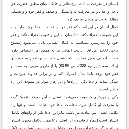
انسان در معرفت به ذات باري‌تعالي و جايگاه غناي مطلق حضرت حق
ـ جل و علا ـ و نیز معرفت به وابستگي و ضعف و فقر خود و وابستگي
مطلق به خداي متعال تعريف کرد.
کمال انسان در اين است که فقر خود را نسبت‌به خدا درک نمايد و به
اين حقيقت اعتراف کند. تا انسان به اين واقعيت اعتراف نکند و فقر
خود را به‌درستي نشناسد، به کمال انساني نائل نمي‌شود (مصباح
يزدي، 1380، ص 39). تربيت ايماني نيز به همين امر اختصاص دارد.
تربيت ايماني بدين معناست که انسان خود در پرداختن به خویشتن
(ر.ك: مصباح يزدي، 1388، ص 59ـ60) يا از طريق مربي، به ضعف و
فقر خود توجه یابد؛ بدان اعتراف کند و در برابر خداوند عبوديت و
بندگي نماید؛ و دعا يکي از راه‌ها و ابزارهاي مؤثر در پيمودن اين راه
خطير است.
يکي از چيزهايي که موجب مي‌شود انسان به اين معرفت نزديک گردد
يا معرفت او کامل شود، دعاست. دعا خود عبادت است و تنها راه
تکامل انسان نيز عبادت مي‌باشد. بنابراين، دعا يکي از راه‌هاي تکامل
انسان است (همان). فايده و اثر اصلي دعا همان تکامل معنوي انسان
در اثر بندگي و اعتراف به ذلت در مقابل خداوند است (همان، ص 40).