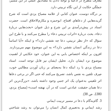
معارف مطرح در ادعيه و توجه دادن به مصاديق عملي در اين مسير،
جملگي حکايت از اين نگاه تربيتي دارد.
بر درگاه دوست، عنوان کتابي از علامه مصباح يزدي است که شرح
گزيده‌هايي از دعاهاي افتتاح، ابوحمزه و مکارم‌الاخلاق است. حضرت
استاد در پيش‌درآمدي بر اين شرح و ذيل عنوان «بحث‌هايي دربارۀ
دعا»، بحث دربارة «اثرات تربيتي دعا» را مطرح می‌کنند و با طرح اين
سؤال که «از نظر تربيتي، دعا چه نقشي دارد؟» و اينکه «آيا اساساً
دعا در زندگي انسان نقشي دارد؟» به اين موضوع مهم مي‌پردازند.
افزون بر اينکه اختصاص بابي به اين عنوان، خود حکايتي از اهميت
موضوع نزد ايشان دارد، تحليل ايشان نيز قابل توجه است. استاد
مصباح يزدي با رد اينکه دعا به‌معنای بر زبان آوردن مطالبي خوب،
صِرف تلقين به نفس باشد، تصريح می‌کنند که حتی اگر در برخی دعاها
اثر تلقيني به‌عنوان یک اثر جنبي وجود داشته باشد، «بزرگ‌ترين اثر
دعا همان حقيقت عبادتي است که در آن نهفته است» (مصباح يزدي،
1380، ص 38).
3. گام‌به‌گام با دعا در مسير تربيت ايماني
رشد ايماني و به‌تعبيري کمال انسان را مي‌توان به رشد شناختي