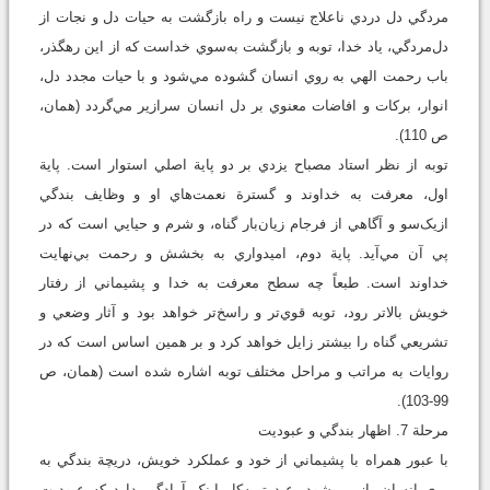
مردگي دل دردي ناعلاج نيست و راه بازگشت به حيات دل و نجات از
دل‌مردگي، ياد خدا، توبه و بازگشت به‌سوي خداست که از اين رهگذر،
باب رحمت الهي به روي انسان گشوده مي‌شود و با حيات مجدد دل،
انوار، برکات و افاضات معنوي بر دل انسان سرازير مي‌گردد (همان،
ص 110).
توبه از نظر استاد مصباح يزدي بر دو پاية اصلي استوار است. پاية
اول، معرفت به خداوند و گسترة نعمت‌هاي او و وظايف بندگي
ازيک‌سو و آگاهي از فرجام زيان‌بار گناه، و شرم و حيايي است که در
پي آن مي‌آيد. پاية دوم، اميدواري به بخشش و رحمت بي‌نهايت
خداوند است. طبعاً چه سطح معرفت به خدا و پشيماني از رفتار
خويش بالاتر رود، توبه قوي‌تر و راسخ‌تر خواهد بود و آثار وضعي و
تشريعي گناه را بيشتر زايل خواهد کرد و بر همين اساس است که در
روايات به مراتب و مراحل مختلف توبه اشاره شده است (همان، ص
99-103).
مرحلة 7. اظهار بندگي و عبوديت
با عبور همراه با پشيماني از خود و عملکرد خویش، دريچة بندگي به
روي انسان باز مي‌شود. عبد توبه‌کار اينک آمادگي دارد که عبوديت