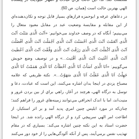
الهي بهترين حالت است (همان، ص 60).
در دعاهاي عرفه و ابوحمزه فرازهاي بسيار قابل توجه و تکان‌دهنده‌اي
از اين مقابله و مقايسة وضعيت عبد در مقابل معبود متعال را
مي‌بينيم؛ آنگاه که در وصف خداوند می‌خوانیم: «اَنْتَ الَّذى مَنَنْتَ اَنْتَ
الَّذى اَنْعَمْتَ اَنْتَ الَّذى اَحْسَنْتَ اَنْتَ الَّذى اَجْمَلْتَ اَنْتَ الَّذى اَفْضَلْتَ
اَنْتَ الَّذى اَکْمَلْتَ اَنْتَ الَّذى رَزَقْتَ اَنْتَ الَّذى وَفَّقْتَ اَنْتَ الَّذى اَعْطَيتَ
اَنْتَ الَّذى اَغْنَيتَ اَنْتَ الَّذى اَقْنَيتَ...» و در توصيف وضع خويش
مي‌گوییم: «اَنَا الَّذى اَسَاْتُ اَنَا الَّذى اَخْطَاْتُ اَنَا الَّذى هَمَمْتُ اَنَا الَّذى
جَهِلْتُ اَنَا الَّذى غَفَلْتُ اَنَا الَّذى سَهَوْتُ...». نکتة ظريفي که علامه
مصباح يزدي در اينجا بدان اشاره مي‌کنند، اين است که عبادت، دعا و
توسل به درگاه الهي، هرچند در آغاز، راهي براي از بين بردن غرور و
منيت‌اند، اما با اندک انحرافي مي‌توانند زمينه‌هاي غرور را فراهم کنند؛
چنان‌که در مورد ابليس چنين امري پديد آمد و بر اثر استکبار، از
اطاعت امر الهي سرپيچي کرد و از درگاه الهي رانده شد. در اينجا
حضرت استاد به اين نکته چنين اشاره می‌کند: بسياري که در مقام
تهذيب نفس برمي‌آيند، پس از آنکه آلودگي‌هايي را از خود دور مي‌کنند