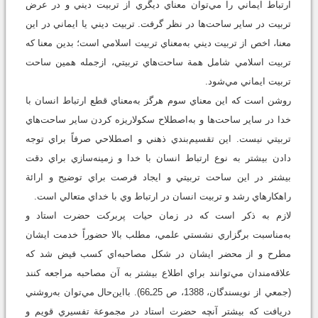
ارتباط ايماني را مي‌توان معناي ديگري از تربيت ديني و در عرض
تربيت در ساير ساحت‌ها در نظر گرفت. تربيت ديني يا ايماني در اين
معنا، اخص از تربيت ديني به‌معناي تربيت اسلامي است؛ بدين معنا که
تربيت اسلامي شامل همة ساحت‌هاي تربيتي، ازجمله همين ساحت
تربيت ايماني مي‌شود.
روشن است که اين معناي سوم هرگز به‌معناي قطع ارتباط انسان با
خدا در ساير ساحت‌ها و به‌اصطلاح سکولاريزه کردن ساير ساحت‌هاي
تربيتي نيست. اين تقسيم‌‌بندي ذهني و اصطلاحي صرفاً براي توجه
دادن بيشتر به نوع ارتباط انسان با خدا و زمينه‌سازي براي دقت
بيشتر در اين ساحت تربيتي و ايجاد فرصت براي توضيح و ارائة
راهکارهاي رشد و تربيت انسان در ارتباط وي با خداي متعالي است.
لازم به ذکر است که در زمان حيات پربرکت حضرت استاد و
به‌مناسبت برگزاري نشستي علمي، مطلب بالا حضوراً خدمت ايشان
مطرح و از محضر ايشان در شکل مصاحبه‌اي کسب فيض شد که
علاقه‌مندان مي‌توانند براي اطلاع بيشتر به آن مصاحبه مراجعه کنند
(جمعي از نويسندگان، 1388، ص 25ـ66). بااين‌حال مي‌توان به‌روشني
دريافت که بیشتر آنچه حضرت استاد در مجموعة تفسيري قويم و