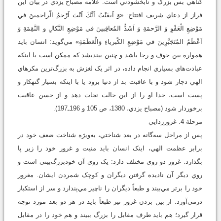
گناهي بس بزرگ و نابخشودني است. علامه مصباح يزدي در بيان اين
فراز از دعاي شريف افتتاح: «وَ اَيقَنْتُ اَنَّكَ اَنْتَ اَرْحمُ الّراحمينَ في
مَوْضِعِ الْعَفْوِ وَ الرَّحمَةِ وَ اَشَدُّ المُعاقِبينَ في مَوْضِعِ النَّكالِ و النَّقِمَةِ وَ
اَعْظَمُ المُتَجَبَّرِينَ في مَوْضِعِ الكْبرياءِ وَالْعَظَمَةِ» مي‌گوید: انسان بايد
همواره بين خوف و رجا باشد و چنين بينديشد که ممکن است با اينکه
عبادت‌هاي بسياري انجام داده، در اثر يک لغزش به بزرگ‌ترين مکرهاي
الهي دچار شود و با عاقبت بد از دنيا برود يا با اينکه بسيار گنهکار و
پست است، خدا او را از اين حالت نجات دهد و از حسن عاقبت
برخوردار شود (مصباح يزدي، 1380، ص 105 و 196ـ197).
مرحلة 4. غرورزدايي
پس از مراحل سه‌گانه در بعد شناختي، به‌ويژه شناخت ضعف خود در
برابر عظمت الهي، اينک انسان بايد منيت و غرور خود را زير پا
بگذارد. غرور دو روي مختلف دارد: يک روي آن خودبزرگ‌بيني است و
روي ديگر آن ناديده گرفتن ديگران و کوچک شمردن ايشان. مغرور
خود را برتر مي‌بيند و طبعاً ديگران را ناچيز مي‌پندارد و سر از استکبار
درمي‌آورد. از بين بردن غرور نيز طبعاً بايد در هر دو بعد مورد توجه
قرار گيرد؛ هم بايد طرف مقابل را بزرگ ببيند و هم خود را در مقابل