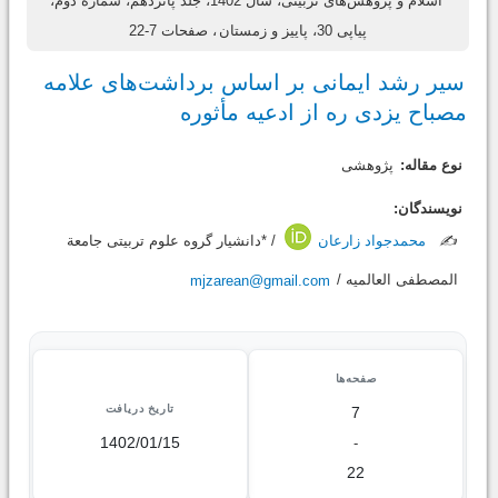
اسلام و پژوهش‌های تربیتی، سال 1402، جلد پانزدهم، شماره دوم،
پیاپی 30، پاییز و زمستان
، صفحات 7-22
سیر رشد ایمانی بر اساس برداشت‌های علامه
مصباح یزدی ره از ادعیه مأثوره
نوع مقاله:
پژوهشی
نویسندگان:
✍️
محمدجواد زارعان
/ *دانشیار گروه علوم تربیتی جامعة
المصطفی العالمیه /
mjzarean@gmail.com
صفحه‌ها
تاریخ دریافت
7
1402/01/15
-
22