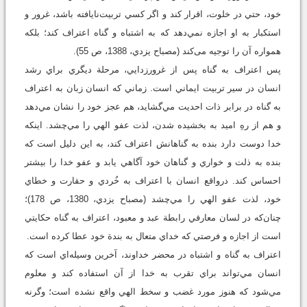
خود، حتي در خلوت، اقرار کند و اگر کسي تربيت‌نايافته باشد، غرور و
استکبار به او اجازه نمي‌دهد که به اشتباه و گناه اعتراف کند؛ بلکه
همواره آن را توجيه می‌کند (مصباح يزدي، 1388، ص 55).
پس اعتراف به گناه پس از غرورزدايي، مرحلة ديگري براي رشد
انسان در سير تربيت ايماني است. زماني که انسان زبان به اعتراف
به گناه در برابر ذات احديت مي‌گشايد، هم عجز خود را نشان مي‌دهد
و هم از رهِ اميد به بخشيده شدن، لذت عفو الهي را مي‌چشد. اينکه
خدا دوست دارد بنده به گناهانش اعتراف کند، به اين دليل است که
بنده به ذلت و خواري و گناهان خود آگاهي یابد و عفو خدا را بيشتر
احساس کند. درواقع انسان با اعتراف به خُردي و حقارت و خطاي
خود، لذت عفو الهي را مي‌چشد (مصباح يزدي، 1380، ص 178)؛
چنان‌که در لسان معارفي رابطة عبد و معبود، اعتراف به گناه حکايتي
است از اجازه و فرصتي که خداي متعال به بندة خود عطا کرده است.
اعتراف به گناه و اشتباه در محضر خداوند، آخرين وسيله‌اي است که
انسان مي‌تواند براي تقرب به خدا از آن استفاده کند و معلوم
مي‌شود که هنوز مورد غضب و سخط الهي واقع نشده است؛ وگرنه