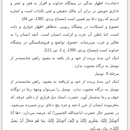
«عبادت» اظهار بندگي در پيشگاه خداوند و اقرار به فقر و عجز و
ناداري خويش در برابر آن مالک حقيقي و غني بالذات است و اشاره
کرديم که روح دعا نيز همين است (مصباح يزدي، 1382، ص 44).
خضوع و استکانت در پيشگاه ربوبي، به‌ظاهر اظهار خواري و ذلت
است، اما باطن آن عزت و کرامت انسان است. آنچه انسان را به
تعالي و عزت مي‌رساند، خضوع، تواضع و فروشکستگي در پيشگاه
خداوند است (مصباح يزدي، 1390، ج 1، ص 111).
اينک اين بندۀ بريده از خود و بار يافته به معبود راهي شايسته‌تر از
توسل به درگاه مجبوب ندارد.
مرحلة 8. توسل
اينک اين بندۀ بريده از خود و باريافته به معبود، راهي شايسته‌تر از
توسل به درگاه محبوب ندارد. توسل را مي‌توان وِجهۀ رجا در دوگانة
خوف و رجا به‌شمار ‌آورد. حضرت استاد ذيل فرازي از دعاي عرفه، که
به‌فرمودة ایشان از غرر ادعيه و جزء پنج دعاي برتر شمرده می‌شود،
در تفسير حال حضرت اباعبدالله الحسين که عرضه مي‌دارد: «هَا أَنَا
أَتَوَسَّلُ إِلَيْكَ بِفَقْرِي إِلَيْكَ وَ كَيْفَ أَتَوَسَّلُ إِلَيْكَ بِمَا هُوَ مَحَالٌ أَنْ يَصِلَ
إِلَيْكَ»، بيان مي‌کند: