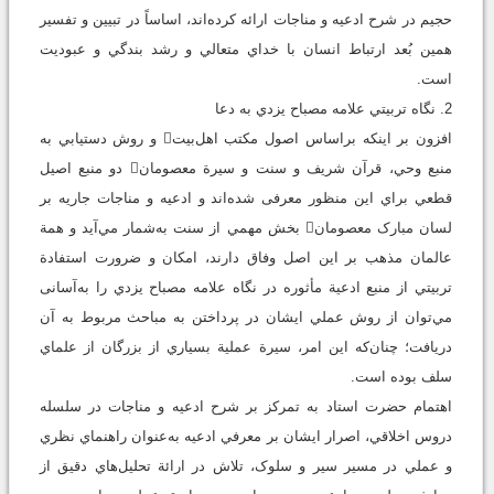
حجيم در شرح ادعيه و مناجات ارائه کرده‌اند، اساساً در تبيين و تفسير
همين بُعد ارتباط انسان با خداي متعالي و رشد بندگي و عبوديت
است.
2. نگاه تربيتي علامه مصباح يزدي به دعا
افزون بر اينکه براساس اصول مکتب اهل‌بيت و روش دستيابي به
منبع وحي، قرآن شريف و سنت و سيرة معصومان دو منبع اصيل
قطعي براي اين منظور معرفی شده‌اند و ادعيه و مناجات جاريه بر
لسان مبارک معصومان بخش مهمي از سنت به‌شمار مي‌آيد و همة
عالمان مذهب بر اين اصل وفاق دارند، امکان و ضرورت استفادة
تربيتي از منبع ادعية مأثوره در نگاه علامه مصباح يزدي را به‌آسانی
مي‌توان از روش عملي ايشان در پرداختن به مباحث مربوط به آن
دريافت؛ چنان‌که اين امر، سيرة عملية بسياري از بزرگان از علماي
سلف بوده است.
اهتمام حضرت استاد به تمرکز بر شرح ادعيه و مناجات در سلسله
دروس اخلاقي، اصرار ايشان بر معرفي ادعيه به‌عنوان راهنماي نظري
و عملي در مسير سير و سلوک، تلاش در ارائة تحليل‌هاي دقيق از