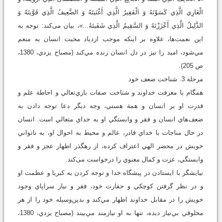
الْعَارِي الَّذِي کَسَوْتَهُ وَ الْفَقِيرُ الَّذِي أَغْنَيتَهُ وَ الضَّعِيفُ الَّذِي قَوَّيتَهُ‏ وَ
الذَّلِيلُ الَّذِي أَعْزَزْتَهُ وَ السَّقِيمُ الَّذِي شَفَيتَهُ...»، بیان می‌کند: توجه به
اين نعمت‌ها، علاوه بر اينکه موجب ازدياد محبت انسان به منعم
مي‌شود، اميد را نيز در دل انسان زنده مي‌کند (مصباح يزدي، 1380،
ص 205).
مرحلة 3. شناخت ضعف خود
همگام با معرفت خداوند و شناخت صفات باري‌تعالي و احاطة علم و
قدرت او بر انسان و همة هستي، وجه ديگر دعا توجه دادن به
ضعف‌هاي انسان و فقر و وابستگي او به خداي متعالي است. انسان
در حال مناجات با خداي قادر، عالم و محيط به احوال او، به ناتواني
خويش در محضر الهي اعتراف کرده، از رهگذر اظهار عجز و فقر و
وابستگي، عزت و کمال معنوي را درخواست می‌کند.
نيايشگر با ايستادن در پيشگاه خدا و توجه کردن به کبريا و عظمت او
و در نظر گرفتن کوچکي و حقارت خود، فقر و نياز سراپاي وجود
خويش را در مقابل خداوند اظهار مي‌کند و بدين‌وسيله خود را از هر
مخلوقي بي‌نياز دیده، تنها به او نيازمند مي‌بيند (مصباح يزدي، 1380،