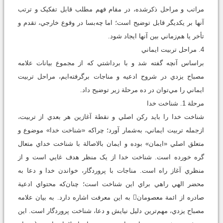
مراتب و مراحل ذکرشده، در مقام فهم مطلب قابل تفکيک و ترتب
آنها بر يکديگر قابل توضيح است؛ اما چه‌بسا در وقوع خارجي، تقدم و
تأخر يا هم‌زماني بين آنها ايجاد شود.
4. مراحل تربيت ايماني
براساس آنچه گفته شد و با برداشتي که از مجموع بيانات علامه
مصباح يزدي در شروح ادعيه و مناجات برگرفته‌ايم، مراحل تربيت
ايماني را مي‌توان در ده مرحلة زير توضيح داد.
مرحلة 1. شناخت خدا
شناخت خدا را بايد رکن اصلي و نقطة آغازين هر بعدي از تربيت،
ازجمله تربيت ايماني، به‌شمار آورد؛ چراکه «شناخت خدا» موضوع و
متعلق اصلي «ايمان» بوده و ايمان بالاصالة با شناخت خداي متعال
گره خورده است. شناخت خدا از يک منظر هدف غایي است و از
منظري آغاز راه است. مناجات با پروردگار، خواندن خدا و دعا به
محضر الهي راهي براي اين شناخت است؛ چنان‌که محتواي ادعية
صادره از ائمة معصومان به اين معرفت اشاره دارد. به بيان علامه
مصباح يزدي، مهم‌ترين دليل نيايش و دعا، شناخت پروردگار است. اين