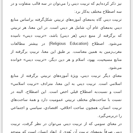
نيز ذکر کرده‌ايم که تربيت ديني را مي‌توان در سه قالب متفاوت و در
سه اصطلاح مختلف به‌کار برد:
تربيت ديني گاه به‌معناي آموزه‌هاي تربيتي شکل‌گرفته براساس منابع
ديني به‌معناي عام آن، شامل هر ديني است. در اين معنا، هر تربيتي
که برگرفته از منبع ديني (هر ديني) باشد، «تربيت ديني» ناميده
مي‌شود. اصطلاح (Religious Education) در بیشتر مطالعات
مغرب‌زمين به همين معناست. بر طبق اين معنا، تربيتِ برگرفته از
منابع مسيحيت، يهود، اسلام و هر دين ديگر، «تربيت ديني» خوانده
می‌شود.
معناي ديگر تربيت ديني، ويژة آموزه‌هاي تربيتي برگرفته از منابع
اسلامي است. تربيت ديني به اين معنا، مترادف «تربيت اسلامي»
است و نسبت‌به اصطلاح قبلي اخص است. اين اصطلاح، البته در
نسبت با ساحت‌هاي مختلف تربيتي عموميت دارد و همة ساحت‌هاي
تربيت انسان، همچون ساحت اخلاقي، اقتصادي، سياسي و اجتماعي
را دربر‌مي‌گيرد.
در معناي سومي که از تربيت ديني مي‌توان در نظر گرفت، تربيت
ديني صرفاً به‌معناي تربيت آن بُعدي از ابعاد انسان است که متوجه