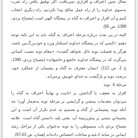
مجال چنين اعتراف و اقراري نمي‌يافت. اگر توفيق یافتن راه تقرب
به‌سوي خداوند را از راه عمل صالح پيدا نکرديم، راه ديگري انتخاب
کنیم و آن اقرار و اعتراف به گناه در پيشگاه الهي است (مصباح يزدي،
1388، ص 56).
البته در پي بحث دربارة مرحلة اعتراف به گناه، بايد به اين نکته توجه
دهيم: «کسي که در پيشگاه خداوند استکبار ورزد و خودبزرگ‌بين باشد،
هرگز به فضيلت توبه نائل نخواهد گشت». «مقام توبه نصيب کساني
مي‌گردد که در پيشگاه خداوند خاضع و خاشع‌اند» (مصباح يزدي، 1390،
ج 1، ص 112). انسان معترف به گناه و پشيمان از عملکرد خود،
درصدد توبه و بازگشت به خداي خويش برمي‌آيد.
مرحلة 6. توبه
اقرار به ضعف، پا گذاشتن بر انانيت و نهايتاً اعتراف به گناه را
مي‌توان مقدمات بينشي و گرايشي بر مرحلة توبه به‌شمار آورد؛ چه
آنکه توبه پشيماني از گناه و تصميم به عدم تکرار آن است و اين
پشيماني مبتني بر پيش‌زمينة آن، يعني پليد دانستن گناه است. علامه
مصباح يزدي باب مبسوطي را به توبه به‌عنوان يکي از مراحل رشد
ايماني در ساية ادعيه و مناجات اختصاص داده‌اند (همان، ص 63ـ97).