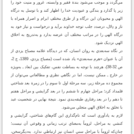
مي‌گردد و موجب مي‌شود بندة فقير و وابسته، غرور و منيت خود را
زير پا گذارد و بندگي و عبوديت خدا را اظهار کند و با توسل به درگاه
الهي و محبوبان این درگاه و از طرق مختلفِ ابرام و اصرار همراه با
ناز و دِلال، درصدد جلب توجه خداوند برآيد و درخواست و نياز خود به
درگاه الهي را در مراتب مختلف آن عرضه بدارد و به‌تدريج به اخلاق
الهي نزديک شود.
در نگاه سه‌بعدي به روان انسان، که در ديدگاه علامه مصباح يزدي از
آن با عنوان «هرم سه‌بعدي» ياد شده است (مصباح يزدي، 1389، ج 2،
ص 32-38)، هرچند با توجه به بساطت نفس، تفکيک بين ابعاد ـ به‌ويژه
در خارج ـ ممکن نیست، اما در نگاهي نظري و مطالعاتي مي‌توان از
مجموع ده مرحلة زير، سه مرحلة اول تا سوم را در زمرة بعد شناختي
قلمداد کرد؛ مراحل چهارم تا ششم را در بعد گرايشي و مراحل هفتم
تا دهم را در بعد رفتاري طبقه‌بندي نمود. نتيجة نهايي در شخصيت عبد
با تخلق به اخلاق الهي متجلي مي‌شود.
لازم به يادآوري است که نام‌گذاري اين گام‌هاي شناختي، گرايشي و
کنشي به مراحل، لزوماً به‌معناي ترتب زماني و وقوعي آن نیست؛
چنان‌که لزوماً با مراحل سني انسان نيز ارتباطي ندارد. به‌ديگرسخن،