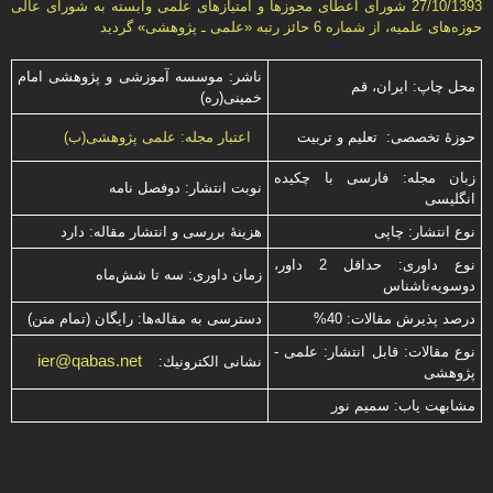
27/10/1393 شورای اعطای مجوزها و امتيازهای علمی وابسته به شورای عالی
حوزه‌های علميه، از شماره 6 حائز رتبه «علمی ـ پژوهشی» گرديد
ناشر: موسسه آموزشی و پژوهشی امام
محل چاپ: ایران، قم
خمینی(ره)
حوزۀ تخصصی: تعلیم و تربیت
اعتبار مجله: علمی پژوهشی(ب)
زبان مجله: فارسی با چكیده
نوبت انتشار: دوفصل نامه
انگلیسی
نوع انتشار: چاپی
هزینۀ بررسی و انتشار مقاله: دارد
نوع داوری: حداقل 2 داور،
زمان داوری: سه تا شش‌ماه
دوسویه‌ناشناس
درصد پذیرش مقالات: 40%
دسترسی به مقاله‌ها: رایگان (تمام متن)
نوع مقالات: قابل انتشار: علمی -
ier@qabas.net
نشانی الكترونیك:
پژوهشی
مشابهت ياب: سميم نور