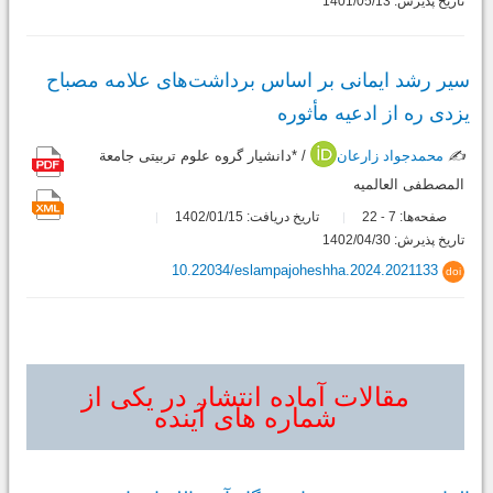
تاریخ پذیرش: 1401/05/13
سیر رشد ایمانی بر اساس برداشت‌های علامه مصباح
یزدی ره از ادعیه مأثوره
✍️
محمدجواد زارعان
/ *دانشیار گروه علوم تربیتی جامعة
المصطفی العالمیه
صفحه‌ها:
7
22
تاریخ دریافت: 1402/01/15
-
تاریخ پذیرش: 1402/04/30
10.22034/eslampajoheshha.2024.2021133
doi
مقالات آماده انتشار در یکی از
شماره های آینده