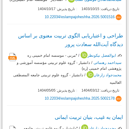
تاریخ دریافت: 1403/10/15
تاریخ پذیرش: 1404/10/17
10.22034/eslampajoheshha.2026.5001516
doi
طراحی و اعتباریابی الگوی تربیت معنوی بر اساس
دیدگاه آیت‌الله سعادت پرور
✍️
ابوالفضل نیکونظر
/ *مربی - موسسه امام خمینی ره
سیداحمد رهنمائی
/ دانشیار - گروه علوم تربیتی مؤسسه آموزشی و
پژوهشی امام خمینی (ره)
محمدجواد زارعان
/ دانشیار - گروه علوم تربیتی جامعه المصطفی
العالمیه
تاریخ دریافت: 1404/03/12
تاریخ پذیرش: 1404/05/05
10.22034/eslampajoheshha.2025.5002178
doi
ایمان به غیب، بنیان تربیت ایمانی
✍️
محمدجواد زارعان
/ *دانشیار - گروه علوم تربیتی جامعه