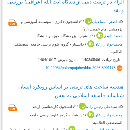
الزام در تربیت دینی از دیدگاه آیت الله اعرافی؛ بررسی
و نقد
✍️
اصغر اسماعیلی
/ *دانشجوی دکتری - مؤسسه آموزشی و
پژوهشی امام خمینی (ره)
محمد داودی
/ *دانشیار - پژوهشگاه حوزه و دانشگاه
محمدجواد زارعان
/ دانشیار - گروه علوم تربیتی جامعه المصطفی
العالمیه
تاریخ دریافت: 1403/05/06
تاریخ پذیرش: 1404/10/17
10.22034/eslampajoheshha.2026.5001173
doi
هندسه ساحت های تربیتی بر اساس رویکرد انسان
شناسانه فلسفه اسلامی به نفس
✍️
سیدعلی رئیس زاده
/ *دانشجوی کارشناسی ارشد
محمدجواد زارعان
/ *دانشیار - گروه علوم تربیتی جامعه
المصطفی العالمیه
سیدمحمدصادق موسوی نسب
/ *استادیار - مؤسسه امام خمینی(ره)