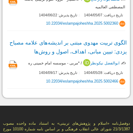
المصطفی العالمیه
تاریخ دریافت: 1404/05/07
تاریخ پذیرش: 1404/06/22
10.22034/eslampajoheshha.2025.5002360
doi
الگوی تربیت مهدوی مبتنی بر اندیشه‌‌های علامه مصباح
یزدی: تبیین مبانی، اهداف، اصول و روش‌ها
✍️
ابوالفضل نیکونظر
/ *مربی - موسسه امام خمینی ره
تاریخ دریافت: 1404/05/28
تاریخ پذیرش: 1404/09/17
10.22034/eslampajoheshha.2025.5002466
doi
دوفصل‌نامه «اسلام و پژوهش‌های تربيتی» به استناد ماده واحده مصوب
21/3/1387 شورای عالی انقلاب فرهنگی و بر اساس نامه شماره 10100 مورخ