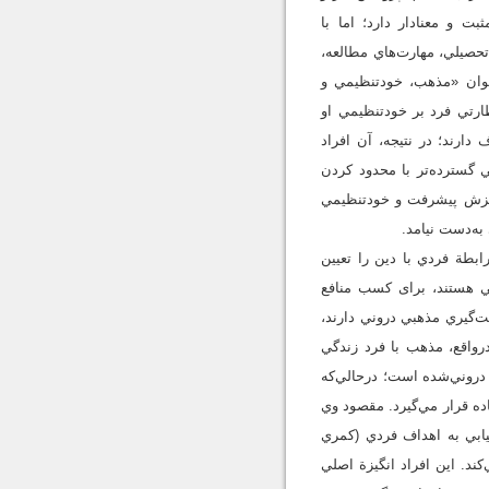
ثبت و معنادار دارد؛ اما با
حصيلي، مهارت‌هاي مطالعه،
لوگ و ويلوگبي (2009) نیز در پژوهشي با عنوان «مذهب، خودتنظيمي و
ظارتي فرد بر خودتنظيمي او
ارند؛ در نتيجه، آن افراد
تماعي ـ شناختي گسترده‌تر با محدود كردن
ش مذهبي با انگيزش پيشرفت و خودتنظيمي
به‌دست نيامد.
که الگوي رابطة فردي با دين را تعيين
ني هستند، برای کسب منافع
‌گيري مذهبي دروني دارند،
درواقع، مذهب با فرد زندگي
افته و دروني‌شده است؛ درحالي‌که
ده قرار مي‌گيرد. مقصود وي
ابي به اهداف فردي (کمري
گي مي‌کند. اين افراد انگيزة اصلي