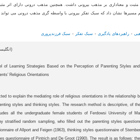
 مثبت و معناداری بر مذهب بیرونی داشت. همچنین مذهب درونی دارای اثر مثبت
یم مسیرها نشان داد که سبک تفکر بیرونی با واسطه گری مذهب درونی می تواند ب
بی
راهبردهای یادگیری
سبک تفکر
سبک‌ فرزندپروری
Article data in English (انگلیسی)
 of Learning Strategies Based on the Perception of Parenting Styles and
nts' Religious Orientations
d to explain the mediating role of religious orientations in the relationship 
enting styles and thinking styles. The research method is descriptive, of the
ncludes all the undergraduate female students of Ferdowsi University of M
y stratified random sampling, who filled out the parenting styles question
tionnaire of Allport and Feigen (1963), thinking styles questionnaire of Sternb
ies questionnaire of Pintrich and De Groot (1990). The result is as follows: the 