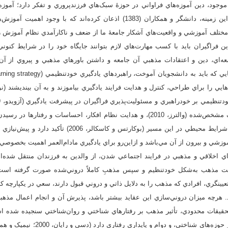
 موجود، دين آموزه‌هاي فراواني در حوزۀ سبک‌هاي فرزندپروري و تفکر دارد؛ آموزه‌ه
به‌درستي فهم نشده‌اند. در اين زمينه، دانشگر و همکاران (1383) اذعان کرده‌اند 
 مختلف آموزشي و واقعيت‌هاي آشکار جامعۀ ما از ضعف و ناکارآمدي نظام آموزش
ين فراگيران بايد با کسب مهارت‌هاي لازم بتوانند جايگاه خود را در شرايط کنوني
اي، دين و اعتقادات مذهبي آن جامعه و داشتن باورهاي مذهبي و پيروي از آن 
‌هايي را براي طراحي، کنترل و هدايت فرايند يادگيري بیاموزند و به آن بينديشند 
مستقل تا دستيابي به اهداف مشخص‌شده (والترز، 2010)، و هدايت نظام افکار، احساسات و 
2010) همراه با لحاظ کردن شرايط محيطي در اين مسير (بوکارتس
شي و بيرون از آن مي‌باشد و ازاين‌رو براي يادگيري مادام‌العمر اهميت بخصوصي دارد 
اخلاقي و مذهبي در فرايند اجتماعي شدن، از والدين به فرزندان منتقل شده‌ان
نگري، افرادي که مذهب را به دلايل ذاتي و دروني قبول دارند، سعي در يکپارچه کر
هرچه ميزان دروني‌سازي اين عقايد بيشتر باشد، پذيرش آن و انجام اعمال مذهبي 
 تحقيقات محدودي، تأثير مذهب بر رفتارهاي شناختي و روان‌شناختي سنجيده شده ا