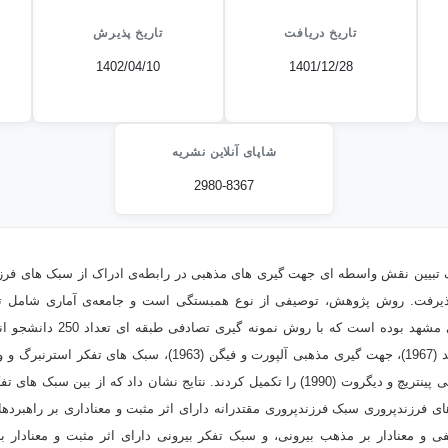
تاریخ دریافت
تاریخ پذیرش
1402/04/10
1401/12/28
شاپای آنلاین نشریه
2980-8367
تبیین نقش واسطه ای جهت گیری های مذهبی در رابطه‌ی ادراک از سبک های فرزن
ذیرفت. روش پژوهش، توصیفی از نوع همبستگی است و جامعه‌ی آماری شامل ت
کارشناسی دانشگاه فردوسی مشهد بود
راهبردهای یادگیری خودتنظیمی پینتریچ و دیگروت (1990) را تکمیل کردند. نتایج نشان داد ک
ای فرزندپروری سبک فرزندپروری مقتدرانه دارای اثر مثبت و معناداری بر راهبردها
فی و معنادار بر مذهب بیرونی، و سبک تفکر بیرونی دارای اثر مثبت و معنادار 