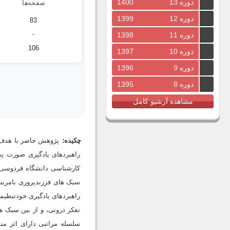
دوره 13
1400
صفحه‌ها
دوره 12
1399
83
-
دوره 11
1398
106
دوره 10
1397
دوره 9
1396
دوره 8
1395
مشاهده آرشیو کامل
چکیده:
پژوهش حاضر با هدف 
راهبردهای یادگیری صورت پ
تفکر درونی، و از بین سبک ه
سلسله مراتبی دارای اثر من