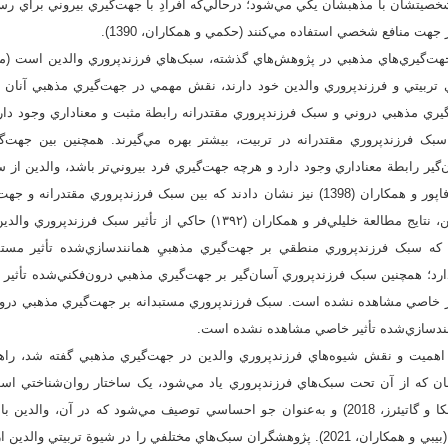
 شخصيتشان با مذهبشان يکي مي‌شود؛ درحالي‌که افرادِ با جهت‌گيري بيروني براي ر
هت منافع شخصي استفاده مي‌کنند (حکمي و همکاران، 1390).
ي تربيتي و فرزندپروري والدين خود دارند، نقش مهمي در جهت‌گيري مذهبي آنان د
جهت‌گيري مذهبي دروني و سبک فرزندپروري مقتدرانه رابطة مثبت و معناداري وجود د
 سبک فرزندپروري مقتدرانه در تربيت، بيشتر بهره مي‌گيرند. همچنين بين جهت
‌گير رابطة معناداري وجود دارد و هرچه جهت‌گيري فرد بيروني‌تر باشد، والدين از 
آسان‌گير استفاده مي‌کنند. وفاپور و همکاران (1398) نيز نشان دادند که بين سبک فرزندپرور
معنادار وجود دارد. علاوه‌براين، نتايج مطالعة خليلي‌فر و همکاران (۱۳۹۲) حاکي
د که سبک فرزندپروري منطقي بر جهت‌گيري مذهبيِ همانندسازي‌شده تأثير مستق
رد؛ همچنين سبک فرزندپروري آسان‌گير بر جهت‌گيري مذهبي درون‌فکني‌شده تأثير م
ر خاصي مشاهده نشده است. سبک فرزندپروري مستبدانه بر جهت‌گيري مذهبي درون‌ف
نندسازي‌شده تأثير خاصي مشاهده نشده است.
هميت و نقش شيوه‌هاي فرزندپروري والدين در جهت‌گيري مذهبي گفته شد، راهبر
ساهيثيا و همکاران، 2019؛ چکا و گاتيئرز، 2018) و به‌عنوان جو احساسي توصيف مي‌شود که در آ
می‌کنند يا با آنها تعامل دارند (بيبي و همکاران، 2021). پژوهشگران سبک‌هاي مختلفي را در شيوة تر