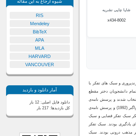
شیوه ارجاع به این مقاله
شاپا چاپی نشریه
RIS
x434-8002
Mendeley
BibTeX
APA
MLA
HARVARD
VANCOUVER
دپروری و سبک های تفکر با
آمار دانلود و بازدید
مام دانشجویان دختر مقطع
ه است که با روش نمونه گیری تصادفی طبقه ای تعداد 250 دانشجو انتخاب شدند و پرسش نامه‌ی
دانلود فایل اصلی:
12 بار
سبک های فرزندپروری بامریند (1967)، جهت گیری مذهبی آلپورت و فیگن (1963)، سبک های تفکر استرنبرگ و واگنر (1992) و پرسش نامه‌ی
کل بازدیدها:
217 بار
ه از بین سبک های تفکر سبک تفکر قضایی و سبک
ی یادگیری بودند. سبک تفکر
بر مذهب درونی بودند. سبک