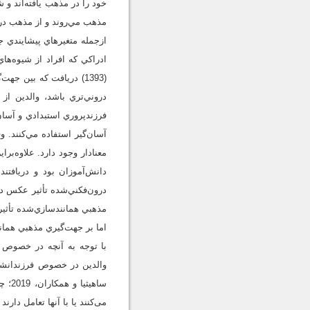
خود را در مذهب يافته‌اند و
مذهب مي‌روند و از مذهب در ج
ادراکي که افراد از شيوه‌ها
(1393) دريافت که بين 
دروني‌تري باشد، والدين از
فرزندپروري استبدادي و آسان
دانش‌آموزان بود و دريافتن
درون‌فکني‌شده تأثير عکس دا
مذهبي همانندسازي‌شده تأثي
اما بر جهت‌گيري مذهبي هما
با توجه به آنچه در خصوص ا