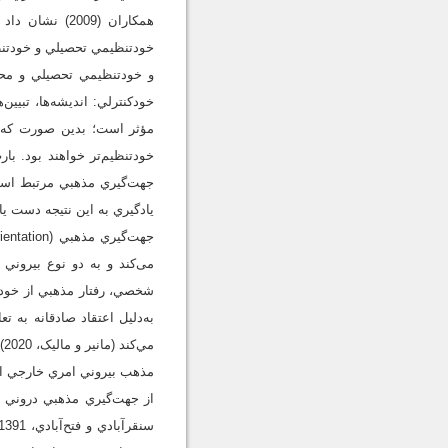
همکاران (2009
خودتنظيمي تحصيلي و خودتنظ
خودكنترلي: انديشه‌ها، تبيي
مؤثر است؛ بدين صورت كه اف
يادگيري به اين نتيجه دست ي
می‌کند و به دو نوع بيروني
شخصي، رفتار مذهبي از خود ب
به‌دلیل اعتقاد صادقانه به 
م
مذهب بيروني امري خارجي است
از جهت‌گيري مذهبي دروني ي