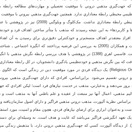
) نشان داد كه جهت‌گيري مذهبي دروني با موفقيت تحصيلي و مهارت‌هاي مطالعه رابطة م
يمي محيطي رابطة معناداري ندارد. همچنين جهت‌گيري مذهبي بيروني با موفقيت ت
و خودتنظيمي تحصيلي و محيطي رابطة معناداري نداشت. مک‌ک
ن‌ها و كاربردها» به اين نتيجه رسيدند كه مذهب با متأثر ساختن اهداف فرد و خودن
رادِ معتقدتر اهداف منسجم‌تر و خودكنترلي دقيق‌تري براي رسيدن به آن اهداف د
خودتنظيم‌تر خواهند بود. بارت و همکاران (2005) به بررسي اين فرضيه پرداختند كه انگيزة اج
جهت‌گيري مذهبي مرتبط است. قاسمي اهري (1388) در پژوهشي با هدف بررسي رابطة نگر
افت كه بين نگرش مذهبي و خودتنظيمي يادگيري دانشجويان، در كل رابطة معناداري 
جهت‌گيري مذهبي (Religious Orientation) يک ديدگاه فردي در مورد موقعيت دين در زندگي است 
 و دروني تقسيم مي‌شود. براين‌اساس، افرادي که داراي جهت‌گيري مذهبي بيرو
روز مي‌دهند و به‌عبارتي، مذهب در خدمت نيازهاي فرد است؛ ليکن افرادي که جهت
تعاليم مذهبي، اعمال آنها نيز منبعث از عقيده و علم باطني آنها به مذهب است و 
ي‌کند (مانير و مالیک، 2020) براساس نظرية آلپورت، مذهب دروني مذهبي فراگير و داراي اصول سازمان‌ي
 و به‌عنوان ابزاري براي ارضاي نيازهاي فردي، هچون مقام و امنيت، مورد استفا
ک تعهد انگيزشي فراگير مي‌باشد که غايت و هدف است، نه وسيله‌اي براي دستي
سنقرآبادي و فتح‌آبادي، 1391). از ديدگاه آلپورت، کسي که جهت‌گيري مذهبي دروني دارد، با مذهبش زند