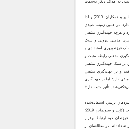
سيدن به اهداف ديگر به‌سمت
ازجمله متغيرهاي پيشايندي جهت‌گيري‌هاي مذهبي در پژوهش‌هاي گذشته، سبک‌هاي فرزندپروري والدين است (مانير و همکاران، 2019) و لذا
ارد. در همين زمينه، صيدي
ارد و هرچه جهت‌گيري مذهبي
‌گيري مذهبي بيروني و سبک
سبک فرزندپروري استبدادي و
ي مقتدرانه و جهت‌گيري مذهبي رابطة مثبت و
 از تأثير سبک فرزندپروري والدين بر سبک جهت‌گيري مذهبي
يم و بر جهت‌گيري مذهبيِ
نفي دارد؛ اما بر جهت‌گيري
کني‌شده تأثير مثبت دارد؛
دهاي تربيتي استفاده‌شدة
والدين در خصوص فرزندانشان که از آن تحت سبک‌هاي فرزندپروري ياد مي‌شود، يک ساختار روان‌شناختي است (کاپنز و سيولمانز، 2019؛
ن، والدين با فرزندان خود ارتباط برقرار
بيتي والدين ارائه داده‌اند. در مطالعه‌اي از