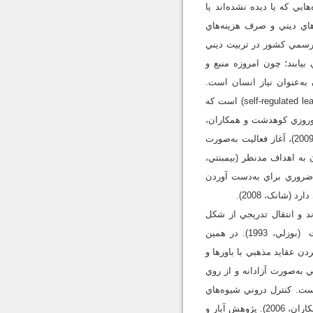
ايي که يا ديده نشده‌اند يا
که با وجود اهميت آموزش‌هاي ديني و صرف هزينه‌هاي
 رسمي کشور در تربيت ديني
 بيابند؛ چون امروزه منبع و
به‌عنوان نياز انسان است.
براين‌اساس يکي از مهارت‌هايي که بايد به دانشجويان آموخت، راهبردهاي يادگيري خودتنظيمي (self-regulated learning strategy) است که
(نوروزي کوهدشت و همکاران،
1399). راهبردهاي يادگيري خودتنظيمي بر خودراهبري و مسئوليت‌پذيري فراگيران در پيشرفت يادگيري (آزويدو، 2009)، آغاز فعاليت به‌صورت
رفتارها در رسيدن به اهداف مدنظر (بيمبنتي،
 و کاسکالر، 2006) تأکيد دارد و پيش‌نيازي ضروري براي به‌دست آوردن
(شانک، 2008).
د و انتقال تدريجي از شكل
مذهب و ديگرتنظيمي به‌سمت مذهب به‌شكل خودتنظيم و سپس مذهبِ كاملاً دروني‌شده صورت گرفته است (بوزلي، 1993). در همين
دن عقايد مذهبي با باورها و
به‌صورت آزادانه و از روي
ست. کنترل دروني شيوه‌هاي
مذهبي، اثر مثبت معناداري بر حوزه‌هاي شناختي، و دوام و پايداري رفتاري دارد (دسي و رايان، 2000؛ نيميک و همکاران، 2006). پژوهش آبار و