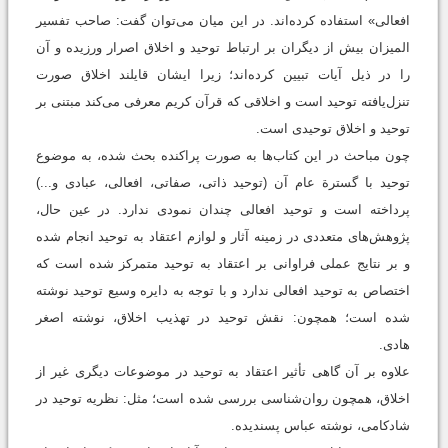
افعالی» استفاده کرده‌اند. در این میان می‌توان گفت: صاحب تفسیر
المیزان بیش از دیگران بر ارتباط توحید و اخلاق اصرار ورزیده و آن
را در ذیل آیات تبیین کرده‌اند؛ زیرا ایشان قایلند اخلاق صورت
تنزل‌یافته توحید است و اخلاقی که قرآن کریم معرفی می‌کند مبتنی بر
توحید و اخلاق توحیدی است.
چون مباحث در این کتاب‌ها به صورت پراکنده بحث شده، به موضوع
توحید با گسترة عام آن (توحید ذاتی، صفاتی، افعالی، عبادی و...)
پرداخته است و توحید افعالی چندان نمودی ندارد. در عین حال،
پژوهش‌های متعددی در زمینه آثار و لوازم اعتقاد به توحید انجام شده
و بر نتایج عملی فراوانی بر اعتقاد به توحید متمرکز شده‌ است که
اختصاص به توحید افعالی ندارد و با توجه به دایره وسیع توحید نوشته
شده است؛ همچون: نقش توحید در تهذیب اخلاق، نوشته اصغر
هادی.
علاوه بر آن گاهی تأثیر اعتقاد به توحید در موضوعات دیگری غیر از
اخلاق، همچون روان‌شناسی بررسی شده است؛ مثل: نظریه توحید در
شادکامی، نوشته عباس پسندیده.