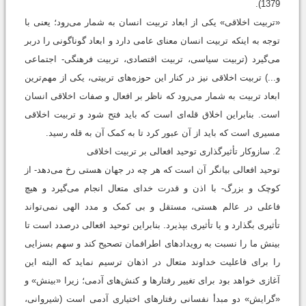
1379).
«تربیت اخلاقی» یکی از ابعاد تربیت انسان به شمار می‌‌رود؛ یعنی با
توجه به اینکه تربیت انسان معنای عامی دارد و ابعاد گوناگونی را دربر
می‌‌گیرد (تربیت سیاسی، تربیت اقتصادی، تربیت فرهنگی- اجتماعی
و...) تربیت اخلاقی نیز در کنار این حوزه‌های تربیتی، یکی از مهم‌ترین
ابعاد تربیت به شمار می‌‌رود که ناظر بر افعال و صفات اخلاقی انسان
است. بنابراین اخلاق قله‌ای است که باید فتح شود و تربیت اخلاقی
مسیری است که باید از آن عبور کرد تا به کمک آن به قله رسید.
2. سازوکار تأثيرگذاری توحيد افعالی بر تربيت اخلاقی
توحید افعالی بیانگر آن است که هر چه در جهان هستی رخ می‌‌دهد- از
کوچک و بزرگ- با اذن و قدرت خدای متعال انجام می‌‌گیرد و هیچ
فاعلی در عالم هستی، مستقل و بی کمک و مدد الهی نمی‌تواند
تأثیری بگذارد و یا تأثیری بپذیرد. بنابراین توحید افعالی درصدد است تا
بینش ما را نسبت به رویدادهای اطرافمان تصحیح کند و سهم بسزایی
را برای فاعلیت خداوند متعال در اذهان ترسیم نماید که البته این
آغازی خواهد بود برای تغییر رفتارها و کنش‌های آدمی؛ زیرا «بینش» و
«گرایش» دو مبدأ نفسانی رفتارهای اختیاری آدمی است (شیروانی،