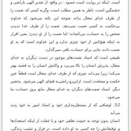
است. اینکه در روایت است حسود - در واقع- از تقدیر الهی ناراضی و
خشمگین است، ناظر به همین مطلب است، وگرنه کسی که نعمت را
از طرف خدای متعال بداند متوجه این نکته می‌شود که خداوند
بی‌حکمت به کسی نعمت نمی‌دهد. نعمت را از طرف خدا ندیدن
شخص را به حسادت می‌کشاند؛ اما نعمت را از او دیدن؛ یعنی اقرار
به اینکه هیچ‌کس از خود چیزی ندارد و این خداوند است که به او
نعمت‌ داده، جایی برای حسادت باقی نمی‌گذارد.
طبیعی است که اسناد نعمت‌های موجودِ در دست دیگران به خدای
متعال، پذیرش انسان را بالا می‌‌برد و واکنش انسان را به قضیه بهتر
می‌‌کند؛ زیرا می‌‌داند چیزی که از طرف خدای متعال است قطعاً عین
حکمت و مصلحت است. ازاین‌رو راضی‌به قضای الهی می‌‌شود. به‌تعبیر
دیگر، اسناد نعمت‌های دیگران به خدای متعال مانع بروز حسادت ما
می‌‌شود.
3-2. اوصافی که از مستقل‌پنداری خود و اسناد امور به خود پدید
می‌آید
انسان بدون توجه به حیثیت تعلقی خود و با غفلت از اینکه استعدادها
و توفیقاتش را چه کسی به او داده است، در فراز و نشیب زندگی،