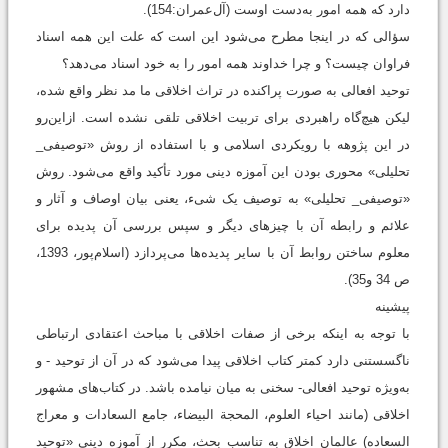
دارد که همه امور به‌دست اوست (آل‌عمران:154).
سؤالی که در اینجا مطرح می‌شود این است که علت این همه اسناد
فراوان چیست؟ و چرا خداوند همه امور را به خود اسناد می‌دهد؟
توحید افعالی به‌ صورت پراکنده در تراث اخلاقی ما مد نظر واقع شده،
لیکن هیچ‌گاه راهبردی برای تربیت اخلاقی تلقی نشده است. ازاین‌رو
در این پژوهه با رویکردی اسلامی و با استفاده از روش «توصیفی_
تحلیلی» محوری بودن این آموزه دینی مورد تأکید واقع می‌شود. روش
«توصیفی_ تحلیلی» به توصیف یک شیء، یعنی بیان اوصاف و آثار و
علائم و رابطه آن با چیزهای دیگر و سپس بررسی آن پدیده برای
معلوم ساختن روابط آن با سایر پدیده‌ها می‌پردازد (اسلام‌پور، 1393،
ص 34 و35).
پیشینه
با توجه به اینکه برخی از صفات اخلاقی با مباحث اعتقادی ارتباطی
ناگسستنی دارد کمتر کتاب اخلاقی پیدا می‌‌شود که در آن از توحید - و
به‌ویژه توحید افعالی- سخنی به میان نیامده باشد. در کتاب‌های مشهور
اخلاقی (مانند احیاء العلوم، المحجة البیضاء، جامع السعادات و معراج
السعاده) عالمان اخلاق به تناسب بحث، مکرر از آموزه دینی «توحید