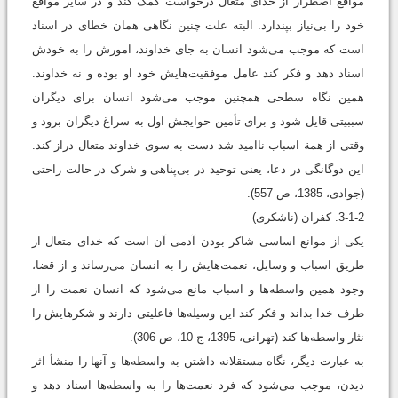
مواقع اضطرار از خدای متعال درخواست کمک کند و در سایر مواقع
خود را بی‌نیاز بپندارد. البته علت چنین نگاهی همان خطای در اسناد
است که موجب می‌‌شود انسان به جای خداوند، امورش را به خودش
اسناد دهد و فکر کند عامل موفقیت‌هایش خود او بوده و نه خداوند.
همین نگاه سطحی همچنین موجب می‌‌شود انسان برای دیگران
سببیتی قایل شود و برای تأمین حوایجش اول به ‌سراغ دیگران برود و
وقتی از همة اسباب ناامید شد دست به سوی خداوند متعال دراز کند.
این دوگانگی در دعا، یعنی توحید در بی‌پناهی و شرک در حالت راحتی
(جوادی، 1385، ص 557).
3-1-2. کفران (ناشکری)
یکی از موانع اساسی شاکر بودن آدمی آن است که خدای متعال از
طریق اسباب و وسایل، نعمت‌هایش را به انسان می‌‌رساند و از قضا،
وجود همین واسطه‌ها و اسباب مانع می‌‌شود که انسان نعمت را از
طرف خدا بداند و فکر کند این وسیله‌ها فاعلیتی دارند و شکرهایش را
نثار واسطه‌ها کند (تهرانی، 1395، ج 10، ص 306).
به عبارت دیگر، نگاه مستقلانه داشتن به واسطه‌ها و آنها را منشأ اثر
دیدن، موجب می‌‌شود که فرد نعمت‌ها را به واسطه‌ها اسناد دهد و