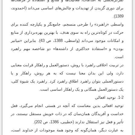
برای دوری گزیدن از تهدیدات و چالش‌های اساسی می‌داند (احمدوند،
1389).
واسطی «راهبرد» را طرحی منسجم، جامع‌نگر و یکپارچه کننده برای
حرکت در کوتاه‌ترین راه به سوی هدف، با بهترین بهره‌برداری از منابع
و امکانات موجود می‌داند (واسطی، 1388، ص 43). بنابراین «میانبر
بودن» و «استفادة حداکثری از داشته‌ها» دو شاخصه مهم راهبرد
است.
در تربیت اخلاقی راهبرد با روش، دستورالعمل و راهکار قرابت معنایی
دارد، ولی این بدان معنا نیست که به هر روش، راهکار و یا
دستورالعملی بتوان راهبرد اطلاق راهبرد کرد. راهبرد یک شیوة کلی،
یک دستورالعمل همگانی و یک راهکار اساسی است.
1-2. توحید افعالی
توحید افعالی بدین معناست که آنچه در هستی انجام می‌گیرد، فعل
خداست و آفریدگان همان‌سان که در ذات خویش مستقل نیستند، در
تأثیر و فعل نیز استقلال ندارند (خطیبی، 1386، ص 202).
به ‌عبارت دیگر، همان‌گونه که وجود همة موجودات از خداوند است،