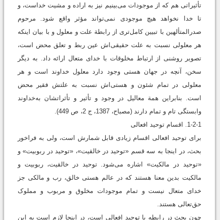
تأثیراتی هم که از موجودات می‌‌بینیم نیز به ‌اراده و مشیت خداست، و
تا خدا نخواهد هیچ موجودی نمی‌تواند مؤثر واقع شود. مرحوم
صدرالمتألهین با تبیین کامل‌تری از رابطة علت و معلول و با بیان اینکه
هر معلولی نسبت به علت حقیقی‌اش عین ربط و تعلق محض است،
تصویر روشنی از ارتباط مخلوقات با خدای متعال ارائه داد. به دیگر
سخن، آنچه در جهان هستی وجود دارد معلول خداوند است و هر
معلولی در تمام شئون و هستی‌اش نسبت به علتش فقیر محض
است. بنابراین همة معالیل در وجود و تأثیر و تأثراتشان به‌خداوند
وابستگی تام و تمام دارند (مصباح، 1387، ج 2، ص 449).
1-2-1. اقسام توحید افعالی
برای توحید افعالی اقسام زیادی قابل شمارش است، ولی به فراخور
بحث، در اینجا به سه قسم «توحید در خالقیت»، «توحید در ربوبیت» و
«توحید در مالکیت» اشاره می‌شود. توحید در خالقیت، ربوبیت و
مالکیت بدین معنا هستند که در عالم هستی خالق، رب و مالکی جز
خدای متعال نیست و تمام موجودات مخلوق و مربوب و مملوک
حق‌تعالی هستند.
چون بحث در رابطه با توحید افعالی است، در اینجا لازم است به این