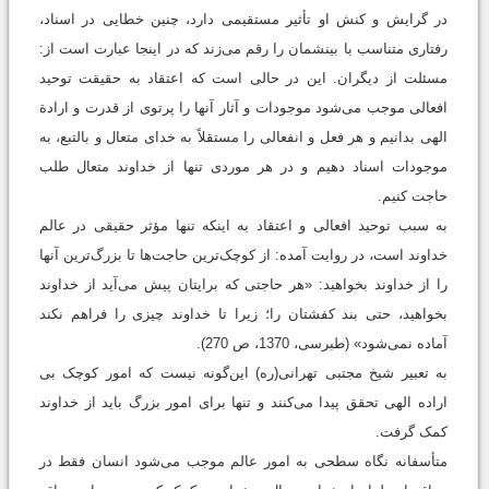
در گرایش و کنش او تأثیر مستقیمی دارد، چنین خطایی در اسناد،
رفتاری متناسب با بینشمان را رقم می‌زند که در اینجا عبارت است از:
مسئلت از دیگران. این در حالی است ‌که اعتقاد به حقیقت توحید
افعالی موجب می‌شود موجودات و آثار آنها را پرتوی از قدرت و ارادة
الهی بدانیم و هر فعل و انفعالی را مستقلاً به ‌خدای متعال و بالتبع، به
موجودات اسناد دهیم و در هر موردی تنها از خداوند متعال طلب
حاجت کنیم.
به سبب توحید افعالی و اعتقاد به ‌اینکه تنها مؤثر حقیقی در عالم
خداوند است، در روایت آمده: از کوچک‌ترین حاجت‌ها تا بزرگ‌ترین آنها
را از خداوند بخواهید: «هر حاجتی که برایتان پیش می‌‌آید از خداوند
بخواهید، حتی بند کفشتان را؛ زیرا تا خداوند چیزی را فراهم نکند
آماده نمی‌شود» (طبرسی، 1370، ص 270).
به تعبیر شیخ ‌مجتبی تهرانی(ره) این‌گونه نیست که امور کوچک بی
اراده الهی تحقق پیدا می‌‌کنند و تنها برای امور بزرگ باید از خداوند
کمک گرفت.
متأسفانه نگاه سطحی به امور عالم موجب می‌‌شود انسان فقط در