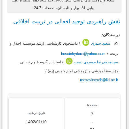
اسلام و پژوهش‌های تربیتی، سال 1403، جلد شانزدهم، شماره اول،
پیاپی 31، بهار و تابستان
، صفحات 7-24
نقش راهبردی توحید افعالی در تربیت اخلاقی
نویسندگان:
✍️
سعید حیدری
/ دانشجوی کارشناسی ارشد مؤسسة اخلاق و
تربیت /
hosainhydare@yahoo.com
سیدمحمدرضا موسوی نسب
/ استادیار گروه علوم تربیتی
مؤسسة آموزشی و پژوهشی امام خمینی (ره) /
mosavinasab@iki.ac.ir
صفحه‌ها
تاریخ دریافت
7
1402/01/10
-