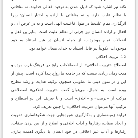
نکته نیز اشاره شود که قایل شدن به توحید افعالی خداوند، نه منافاتی
با نظام علیت دارد، و نه منافاتی با اراده و اختیار انسان؛ زیرا
اثرگذاری تمام علت‌ها در طول فاعلیت الهی است و نه در عرض آن، و
افعال و اراده انسان نیز جزئی از نظام علیت است. بنابراین فعل و
انفعالات تمام موجودات، از جمله انسان در عین استناد به خود
موجودات، تکویناً نیز قابل استناد به خدای متعال خواهد بود.
1-3. تربیت اخلاقی
اصطلاح «تربیت اخلاقی» از اصطلاحات رایج در فرهنگ غرب بوده و
مدت زمان زیادی نیست که در جامعه ما رواج پیدا کرده است. پیش از
این و در متون دینی ما عناوینی همچون تزکیه، هدایت و رشد مطرح
بوده است. به اجمال، می‌توان گفت: «تربیت اخلاقی» اصطلاحی
مرکب از «تربیت» و «اخلاق» است و با تعریف این دو اصطلاح و
ترکیب آنها می‌توان «تربیت اخلاقی» را چنین تعریف کرد:
فرایند زمینه‌سازی و به‌کارگیری شیوه‌هایی جهت شکوفاسازی، تقویت
و ایجاد صفات، رفتارها و آداب اخلاقی و اصلاح و از بین بردن صفات،
رفتارها و آداب غیر اخلاقی در خود انسان یا دیگری (همت بناری،