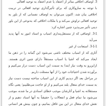
3. اوصاف اخلاقی متأثر از اعتقاد يا عدم اعتقاد به توحيد افعالی
با توجه به سازوکاری که برای تأثیرگذاری توحید افعالی در تربیت
اخلاقی بیان شد، اکنون می‌توان به اوصاف نفسانی که از باور به
توحید افعالی تراوش می‌کند و یا ملکات اخلاقی که به‌نوعی از این باور
دینی تأثیر می‌پذیرد چنین اشاره کرد:
3-1. اوصافی که از مستقل‌پنداری اسباب و اسناد امور به آنها پدید
می‌آید
3-1-1. استعانت از غیر
آثاری که از اسباب مختلف ناشی می‌شود این گمانه را در ذهن ما
ایجاد می‌کند که اشیا یا اسباب مستقلاً دارای چنین اثری هستند.
ازاین‌رو به وقت نیاز ابتدا به سمت این اسباب دست دراز می‌کنیم و
برآورده شدن احتیاجات خود را از آنها مسئلت داریم.
در مراحل بعد اگر دیدیم کاری از این اسباب ساخته نیست دست نیاز
به سمت خدای متعال بلند می‌کنیم و از او حاجت می‌طلبیم؛ یعنی نگاه
مستقلانه به اشیا و آثارشان موجب خطای اسنادی در ما شده، موجب
می‌شود ما تمام فعل و انفعالات را حقیقتاً به آنها اسناد دهیم و از
نقش خدای متعال در این بین غافل بمانیم، و چون بینش هر انسانی