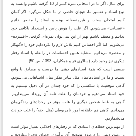
برای مثال، اگر ما در امتحانی نمره کمتر از 10 گرفته باشیم وابسته به
نوع اسناد و تفسیر ما، هیجان خاصی در ما شکل می‌‌گیرد. اگر گمان
کنیم امتحان سخت و غیرمنصفانه بوده و استاد را مقصر بدانیم
«عصبانی» می‌‌شویم. اگر علت را هوش پایین و استعداد ناکافی خود
بدانیم و معتقد باشیم بهتر از این نمی‌توان نمره‌ای گرفت، «افسرده»
می‌‌شویم، اما اگر احساس کنیم تلاش لازم را نکرده‌ایم خود را «گنهکار
و مقصر» می‌‌دانیم. مشابه همین احساسات در رابطه با اسناد رفتار
دیگری نیز وجود دارد (سالاری فر و همکاران، 1393، ص 50).
طبیعی است که همة اسنادهای ذهنی ما درست و مطابق‌ با واقع
نیست و ما در اسنادهایمان مثل سایر تفکراتمان اشتبا‌هاتی می‌‌شویم.
گاهی موفقیت یا شکستی را که خود چندان در آن دخیل نیستیم به‌
خود اسناد می‌دهیم و خودمان را علت تامه آن رویداد می‌پنداریم.
گاهی به غلط شخص دیگری را علت مؤثر در رخدادهای زندگی‌مان
می‌دانیم. گاهی هم جاهلانه امور نامربوطی (مثل اجنه) را علت حوادث
می‌شماریم.
از مهم‌ترین خطاهای اسنادی که در رفتارهای اخلاقی بسیار مؤثر است
و متون دینی ما درصدد تصحیح آن برآمده‌، خطای «خوداسنادی» و