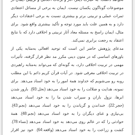
موضوعات گوناگون یکسان نیست. ایمان به برخی از مسائل اعتقادی
ثمرات عملی و تربیتی برتر و بیشتری نسبت به برخی اعتقادات دیگر
دارد و به همین علت باید مورد توجه و تأکید بیشتری واقع شود. برای
مثال، ایمان راسخ به مسئله‌ معاد آثار تربیتی و اخلاقی دارد که با نتایج
اعتقاد به رجعت برابری نمی‌کند.
مدعای پژوهش حاضر این است که توحید افعالی به‌مثابه یکی از
باورهای اساسی که در متون دینی مکرر مد نظر قرار گرفته، تأثیرات
مهمی در تربیت اخلاقی دارد، به گونه‌ای که می‌تواند به‌مثابه راهبردی
در تربیت اخلاقی معرفی شود. در آیات قرآن کریم دائم با این مطلب
روبه رو می‌شویم که خداوند همة امور را به خود اسناد می‌دهد. برای
نمونه، هدایت و ضلالت را به خود اسناد می‌دهد (نحل:93). بارور شدن
ابرها، نزول باران و سیراب شدن ما را به خود اسناد می‌دهد
(حجر:22). خنداندن و گریاندن را به خود اسناد می‌دهد (نجم:43).
بی‌نیازی و غنای دیگران را به خود اسناد می‌دهد (نجم:48). همة
حوادثی را که در عالم روی می‌دهد به خود اسناد می‌دهد (نساء:78).
کشت و زراعت را به خود اسناد می‌دهد (واقعه:64). خود نیز اقرار