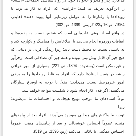
فداکاری پدر و مادر و خانواده خود. در روان‌شناسی اجتماعی «اسناد»
را این‌گونه تعریف می‌‌کنند: «فرایندی که افراد به کار می‌‌برند تا
رویدادها یا رفتارها را به عوامل زیربنایی آنها پیوند دهند» (هایدر،
1964، ص16 و23؛ کریمی، 1399، ص 302).
در واقع اسناد نوعی علت‌یابی است که شخص نسبت به پدیده‌ها و
اتفاقات روزمره انجام می‌‌دهد تا اطلاعاتش را هماهنگ و یکپارچه کند و
به پایشی نسبت به محیط دست یابد؛ زیرا زندگی کردن در دنیایی که
هیچ چیز آن قابل پیش‌بینی نبوده و همه چیز آن تصادفی است، زجرآور
و غیرممکن است (پسندیده، 1394، ص 221). بسیاری از امور خرافی
ریشه در همین اسنادها دارد که افراد به غلط رویدادها را به برخی
امور غیرمرتبط نسبت می‌‌دادند؛ مثلاً، با توجه به اوضاع ستارگان
می‌‌گفتند: اگر فلان کار انجام شود با شکست مواجه خواهد شد.
نوعاً اسنادهای ما موجب تهییج هیجانات و احساسات ما می‌‌شوند؛
زیرا:
توجیه ما واکنش‌های هیجانی به‌وجود می‌‌آورند. افراد بعد از پیامدهای
مثبت، عموماً احساس خوشحالی و بعد از پیامدهای منفی، عموماً
احساس غمگینی یا ناکامی می‌‌کنند (ریو، 1395، ص 519).