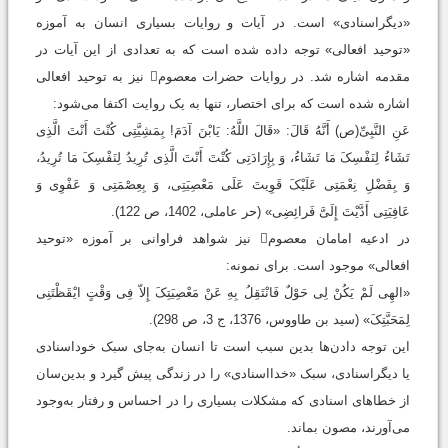
«دیگراسنادی» است. در آیات و روایات بسیاری انسان به آموزه
«توحید افعالی» توجه داده شده است که به تعدادی از این آیات در
مقدمه اشاره شد. در روایات حضرات معصوم نیز به توحید افعالی
اشاره شده است که برای اختصار، تنها به یک روایت اکتفا می‌شود:
عَنِ النَّبِیِّ(ص) أَنَّهُ قَالَ: «قَالَ اللَّهُ: یَابْنَ آدَمَ! بِمَشِیَّتِی کُنْتَ أَنْتَ الَّذِی
تَشَاءُ لِنَفْسِکَ مَا تَشَاءُ، وَ بِإِرَادَتِی کُنْتَ أَنْتَ الَّذِی تُرِیدُ لِنَفْسِکَ مَا تُرِیدُ،
وَ بِفَضْلِ نِعْمَتِی عَلَیْکَ قَوِیتَ عَلَی مَعْصِیَتِی، وَ بِعِصْمَتِی وَ عَفْوِی وَ
عَافِیَتِی أَدَّیْتَ إِلَیَّ فَرائِضِی» (حر عاملی، 1402، ص 122).
در ادعیه امامان معصوم نیز شواهد فراوانی بر آموزه «توحید
افعالی» موجود است. برای نمونه:
«الهِی لَمْ یَکُنْ لِی حَوْلٌ فَانْتَقِلُ بِهِ عَنْ مَعْصِیَتِکَ إِلاّ فِی وَقْتٍ ایْقَظْتَنِی
لِمَحَبَّتِکَ» (سید بن طاووس، 1376، ج 3، ص 298).
این توجه دادن‌ها بدین سبب است تا انسان به‌جای سبک خوداسنادی
یا دیگراسنادی، سبک «خدااسنادی» را در زندگی پیش گیرد و بدین‌سان
از خطاهای اسنادی که مشکلات بسیاری را در احساس و رفتار به‌وجود
می‌آورند، مصون بماند.