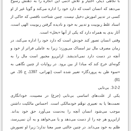
با نگاهی دیگر، اختیار و تلاش آدمی این انگاره را به ذهنش رسوخ
می‌‌دهد که انسان است که دارد خود را اداره می‌‌کند و گویا غیر از او
کسی در تدبیر امورش دخیل نیست. چنین شناخت ناقصی که حاکی از
اسناد غلط ربوبیت و تدبیر به خود و نادیده گرفتن ربوبیت الهی است،
آثار بدی به همراه دارد که یکی از آنها «بخل» است.
وقتی انسان تصور کند خودش است که دارد خود را اداره می‌‌کند، در
زمان مصرف مال نیز امساک می‌‌ورزد؛ زیرا به عاملی فراتر از خود و
آنچه در دست دارد نمی‌اندیشد. ازاین‌رو مجبور است مال را به
گونه‌ای خرج کند که مبادا از بین برود. در روایات از چنین نگاهی به
«سوء ظن به پروردگار» تعبیر شده است (تهرانی، 1397، ج 16، ص
81).
3-2-2. بی‌تابی
یکی از علت‌های اساسی بی‌تابی (جزع) در مصیبت، خودانگاری
نعمت‌ها یا به تعبیری توهّم خودمالکی است. احساس مالکیت داشتن
موجب می‌‌شود انسان آنچه را به‌دست می‌‌آورد حق خود بداند.
ازاین‌رو هر چه را از دست می‌‌دهد و یا می‌‌خواهد و به آن نمی‌رسد،
ظلم به خود می‌‌داند. در چنین حالتی صبر معنا ندارد؛ زیرا او تصورش