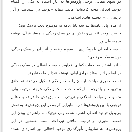
در سوی مقابل، برخی پژوهش‌ها به آثار اعتقاد به یکی از اقسام
توحید افعالی توجه کرده‌اند؛ مانند: مقاله «توحید در استعانت و آثار
تربیتی آن»، نوشته هادی اسلامی.
از میان پایان‌نامه‌ها نیز سه پایان‌نامه به موضوع بحث نزدیک بود:
- تبیین توحید افعالی و نقش آن در سبک زندگی از منظر قرآن، نوشته
سمیه قلی‌پور؛
- توحید افعالی با رویکردی به سوره واقعه و تأثیر آن بر سبک زندگی،
نوشته سکینه رفیعی؛
- آثار اعتقاد به صفات کمالی خداوند و توحید افعالی در سبک زندگی
بر اساس آثار استاد جوادی‌آملی، نوشته عبدالرضا بختیاروند.
نقطة محوری مباحث ایشان را سبک زندگی تشکیل می‌‌دهد، نه اخلاق
و تربیت، و با توجه به اینکه مباحث سبک زندگی- هرچند مرتبط، ولی-
متفاوت از مباحث اخلاقی و تربیتی است، پژوهش حاضر تفاوت قابل
توجهی با این پژوهش‌ها دارد. بنابراین گرچه در این پژوهش‌ها به نقش
بی‌بدیل توحید افعالی اشاره شده، ولی هیچ‌یک به راهبردی بودن این
نقطة محوری در تربیت اخلاقی نپرداخته ‌است. همچنین در این
پژوهش‌ها به سازوکار تأثیرگذاری توحید افعالی نیز اشاره‌ای نشده