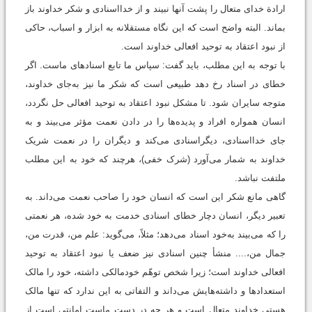
ارادة خدای متعال را پشت آنها نبیند و از خدااسنادی و شکر خداوند باز
بماند. البته واضح است که این نگاه مستقلانه به ابزار و اسباب، حاکی
از نبود اعتقاد به توحید افعالی خداوند است.
با توجه به این مطلب، باید گفت: سپاس ما تابع اسناد‌های ماست. اگر
خطای در اسناد رخ دهد طبیعی است که شکر ما نیز به‌جای خداوند،
متوجه سایران ‌‌شود. تا مشکل نبود اعتقاد به توحید افعالی حل نگردد،
انسان همواره افراد و پدیده‌ها را در دادن نعمت مؤثر می‌‌بیند و به
جای خدااسنادی، دیگراسنادی می‌‌کند و دیگران را در نعمت شریک
خداوند به شمار می‌‌آورد (شرک خفی)، هرچند که خود به این مطلب
ملتفت نباشد.
گاهی مانع شکر این است که انسان خود را صاحب نعمت می‌‌داند. به
تعبیر دیگر، انسان دچار خطای اسنادی خدمت به خود شده، هر نعمتی
را که می‌‌بیند به‌خود اسناد می‌‌دهد؛ مثلاً، می‌گوید: علم من، قدرت من،
جمال من،.... منشأ چنین اسنادی نیز ضعف یا نبود اعتقاد به توحید
افعالی خداوند است؛ زیرا شخص توهّم خودمالکی داشته، خود را مالک
استعدادها و داشته‌هایش می‌‌داند و التفاتی به این ندارد که تنها مالک
هستی خداوند متعال است و هر چه در دست ماست امانتی است از