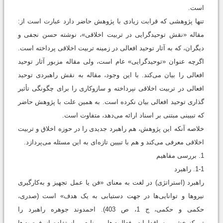
است.
تنها پژوهشی که قرابت زیادی با پژوهش حاضر دارد عبارت است از:
مقاله «نقش توحیدگرایی در تربیت اخلاقی»، نوشته حسن نجفی و
دیگران، که به آثار توحید افعالی در زمینه تربیت اخلاقی پرداخته است.
اگرچه عنوان «توحیدگرایی» عام است، ولی مقاله مزبور آثار توحید
افعالی را بیان می‌کند. با این وجود، مقاله به نقش راهبردی توحید
افعالی در تربیت اخلاقی نپرداخته و سازوکاری را برای چگونگی تأثیر
گذاری توحید افعالی بیان نکرده است. به همین علت با پژوهش حاضر
که تبیینی مبتنی بر اسناد ارائه می‌دهد، متفاوت است.
خلاصه آنکه این پژوهش، هم راهبرد جدیدی را در حوزه اخلاق و تربیت
اخلاقی معرفی می‌کند و هم با تبیین تازه‌ای به این مسئله می‌پردازد.
1. بررسی مفاهيم
1-1. راهبرد
راهبرد (استراتژی) در لغت به معنای «فن یا عمل تجهیز و به‌کارگیری
نیروها و توانایی‌ها در جهت دستیابی به یک هدف» است (صدری،
حکمی و حکمی، ج 1، ص 403). احمدوند جوهره راهبرد را
تمرکزبخشی به اقدامات، فعالیت‌ها و منابع و استفاده از فرصت‌ها