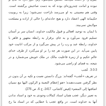
نبوده و امانت چندروزه‌ای بوده که به دست صاحبش برگشته است.
وقتی هم مصیبتی به او می‌‌رسد ناراحت نمی‌شود؛ زیرا به ربوبیت
حکیمانة الهی اعتقاد دارد و هیچ حادثه‌ای را خالی از اراده و مصلحت
مولایش نمی‌بیند.
با ایمان به توحید افعالی و قبول مالکیت خداوند، انسان سر بر آستان
تسلیم فرود می‌‌آورد و به جای برقرار به رابطة مقهور و قاهر با
خداوند، رابطة عبد و رب را در پیش می‌‌گیرد و از مرکب انانیت خود
پایین می‌‌آید. در این صورت هر چه را بر او می‌‌گذرد از طرف خدای
عالمِ حکیم و از زمرة فاعلیت مالک در ملک خویش می‌‌شمارد و در
نتیجه، به قضای او راضی می‌‌شود.
3-3-3. عُجب
در تعریف «عُجب» گفته‌اند: بزرگ دانستن نعمت و تکیه بر آن بدون در
نظر گرفتن نعمت‌دهنده؛ «هو إعظام النعمة و الرکون الیها مع نسیان
اضافتها إلی المنعم» (فیض کاشانی، 1417، ج 6، ص 276).
به تعبیر دیگر، عجب همان اسناد کمالات وجودی به خود و اسناد ندادن
آنها به خداوند است. در واقع عجب با خطایی که در اسناد ما رخ