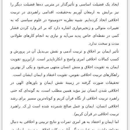
ایجاد یک فضیلت اساسی و تأثیرگذار در متربی ده‌ها فضیلت دیگر را
نیز برایش به ارمغان آوریم به‌حقیقت، اقدامی راهبردی در تربیت
اخلاقی اتخاذ کرده‌ایم. شبیه نظریه «دومینو» در علوم سیاسی که به
تغییرات متوالی و زنجیره‌واری اشاره دارد که بر اثر وارد کردن فشار
کمی در نقطه‌ای خاص پدید می‌‌آید و نیازی به انجام کارهای طولانی
مدت و سخت ندارد.
تأثیر ایمان بر اخلاق و تربیت آدمی و نقش بی‌بدیل آن در پرورش و
کسب کمالات اخلاقی امری واضح و انکار‌ناپذیر است. ازاین‌رو، تقویت
ایمان به تقویت اخلاق و منش انسان منتهی می‌‌شود و یکی از بهترین
راهکارهای تربیت اخلاقی نفوس، تقویت اعتقاد و ایمان ایشان است.
تحقیقات صورت گرفته در زمینة نقش ایمان و باورهای الهی در
اخلاقی شدن انسان نیز مؤید همین مطلب است، به گونه‌ای که حتی
راهبرد تربیت اخلاقی از نگاه قرآن کریم و کوتاه‌ترین مسیر برای رشد
اخلاقی انسان، ایمان و عمل صالح شمرده شده است (ر.ک. راهبرد
تربیت اخلاقی در قرآن کریم).
اما ایمان و اعتقاد به هر امری ثمرات و نتایج تربیتی و اخلاقی به دنبال
نخواهد داشت. به عبارت دیگر، آثار و برکات اخلاقی و تربیتی ایمان در