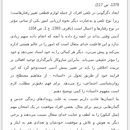
1379، ص 117).
ایجاد دگرگونی در تلقی افراد، از جمله لوازم قطعی تغییر رفتارهاست؛
زیرا نوع تلقی و به‌عبارت دیگر نحوة ارزیابی امور یکی از مبانی مؤثر
در نوع رفتارها و اعمال است (باقری، 1393، ج 1، ص 104).
آدمی وقتی بداند در آنچه رخ داده یا آنچه که انجام داده سهم زیادی
ندارد و این فاعلیت خدای متعال است که امور را در عالم هستی اداره
می‌کند و پیش می‌برد، دیگر هر کمالی را به خود اسناد نمی‌دهد و خود
را مؤثر حقیقی نمی‌یابد. بنابراین سازوکار تأثیرگذاری توحید افعالی بر
تربیت اخلاقی را باید در تغییر بینش آدمی جست‌وجو کرد که این
فرایند خود از طریق تحول در «اسناد» - از مفاهیم مصطلح در
روان‌شناسی اجتماعی- رخ می‌دهد. برای فهم دقیق‌تر مطلب، لازم
است مفهوم «اسناد» را کمی توضیح دهیم:
ما انسان‌ها عادت داریم نسبت به علت رویدادهای زندگی حدس و
گمان‌هایی بزنیم. برای مثال، بعضی افراد موفقیت در یک امتحان مهم
(مثل کنکور) را به لطف و عنایت خدای متعال نسبت می‌‌دهند و برخی
دیگر به هوش و تلاش و موفقیت خودشان و تعدادی هم به ایثار و