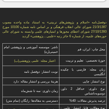
دوفصل‌نامه «اسلام و پژوهش‌های تربيتی» به استناد ماده واحده مصوب
21/3/1387 شورای عالی انقلاب فرهنگی و بر اساس نامه شماره 10100 مورخ
27/10/1393 شورای اعطای مجوزها و امتيازهای علمی وابسته به شورای عالی
حوزه‌های علميه، از شماره 6 حائز رتبه «علمی ـ پژوهشی» گرديد
ناشر: موسسه آموزشی و پژوهشی امام
محل چاپ: ایران، قم
خمینی(ره)
حوزۀ تخصصی: تعلیم و تربیت
اعتبار مجله: علمی پژوهشی(ب)
زبان مجله: فارسی با چكیده
نوبت انتشار: دوفصل نامه
انگلیسی
نوع انتشار: چاپی
هزینۀ بررسی و انتشار مقاله: دارد
نوع داوری: حداقل 2 داور،
زمان داوری: سه تا شش‌ماه
دوسویه‌ناشناس
درصد پذیرش مقالات: 40%
دسترسی به مقاله‌ها: رایگان (تمام متن)
نوع مقالات: قابل انتشار: علمی -