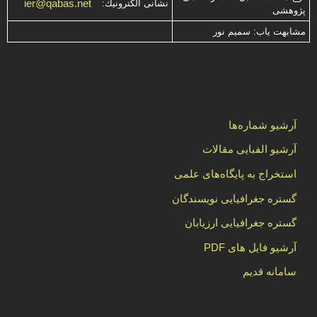
ier@qabas.net
نشانی الكترونیك:
پژوهشی
مشابهت ياب: سميم نور
آرشیو شماره‌ها
آرشیو الفبایی مقالات
استخراج به پایگاه‌های علمی
گستره جغرافیایی نویسندگان
گستره جغرافیایی ارزیابان
آرشیو فایل های PDF
سامانه قدیم