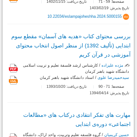
صفحه‌ها:
59
71
تاریخ دریافت: 1402/11/15
-
تاریخ پذیرش: 1403/02/19
10.22034/eslampajoheshha.2024.5000155
doi
بررسی محتوای کتاب «هدیه های آسمان» مقطع سوم
ابتدایی (تألیف 1392) از منظر اصول انتخاب محتوای
آموزشی در قرآن کریم
✍️
مژده علیزاده
/ کارشناس ارشد فلسفة تعلیم و تربیت اسلامی
دانشگاه شهید باهنر کرمان
سیدحمیدرضا علوی
/ استاد دانشگاه شهید باهنر کرمان
صفحه‌ها:
71
90
تاریخ دریافت: 1393/10/20
-
تاریخ پذیرش: 1394/04/14
مهارت های تفکر انتقادی درکتاب های «مطالعات
اجتماعی» دوره‌ی ابتدایی
حسین کریمیان
/ گروه فلسفه تعلیم وتربیت، واحد اراک، دانشگاه