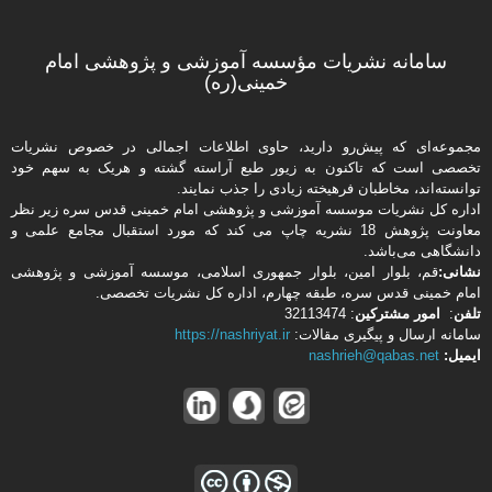
سامانه نشریات مؤسسه آموزشی و پژوهشی امام
خمینی(ره)
مجموعه‌ای که پیش‌رو دارید،‌ حاوی اطلاعات اجمالی در خصوص نشریات
تخصصی است که تاکنون به زیور طبع آراسته گشته و هریک به سهم خود
توانسته‌اند، مخاطبان فرهیخته‌ زیادی را جذب نمایند.
اداره كل نشریات موسسه آموزشی و پژوهشی امام خمینی قدس سره زیر نظر
معاونت پژوهش 18 نشریه چاپ می کند که مورد استقبال مجامع علمی و
دانشگاهی می‌باشد.
نشانی:
قم، بلوار امین، بلوار جمهوری اسلامی، موسسه آموزشی و پژوهشی
امام خمینی قدس سره، طبقه چهارم، اداره كل نشریات تخصصی.
تلفن
:
امور مشتركین
: 32113474
سامانه ارسال و پیگیری مقالات:
https://nashriyat.ir
ایمیل:
nashrieh@qabas.net