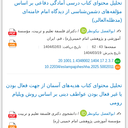
تحلیل محتوای کتاب درسی آمادگی دفاعی بر اساس
مؤلفه‌های دشمن‌شناسی از دیدگاه امام خامنه‌ای
(مدظله‌العالی)
✍️
ابوالفضل نیکونظر
/ دکترای فلسفة تعلیم و تربیت، مؤسسة
آموزشی و پژوهشی امام خمینی(ره) ، قم، ایران
صفحه‌ها:
43
62
تاریخ دریافت: 1404/02/03
-
تاریخ پذیرش: 1404/03/19
20.1001.1.4348002.1404.17.2.3.7
dor
10.22034/eslampajoheshha.2025.5002011
doi
تحلیل محتوای کتاب هدیه‌های آسمان از جهت فعال بودن
یا غیر فعال بودن عواطف دینی بر اساس روش ویلیام
رومی
✍️
ابوالفضل نیکونظر
/ دانشجوی دکتری فلسفة تعلیم و تربیت
مؤسسة آموزشی پژوهشی امام خمینی (ره)